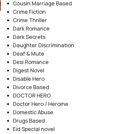
Cousin Marriage Based
COMPLETE NOVEL
,
EMOTIONAL TRAUMA
,
Crime Fiction
Teenager By Maleeha Yousuf
HEARTBREAKING LOVE STORY
,
SOCIAL ISSUES BASED
,
Crime Thriller
SOCIAL ROMANTIC NOVEL
Novel20952
Dark Romance
0
Dark Secrets
Posted by
Haya
Daughter Discrimination
یہ ناول اعتماد، دھوکے اور خود کو محفوظ رکھنے کی
Deaf & Mute
جدوجہد کو مؤثر انداز میں پیش کرتا ہے۔ مرکزی کردار
Desi Romance
مشکل حالات کا سامنا کرتے ہوئے ہمت، خود اعتمادی
Digest Novel
اور درست فیصلوں کے ذریعے اپنی زندگی بدلنے کی
Disable Hero
کوشش کرتی ہے، جبکہ کہانی جذبات، سسپنس اور اہم
Divorce Based
سماجی پہلوؤں کو خوبصورتی سے اجاگر کرتی ہے۔
DOCTOR HERO
CONTINUE READING
Doctor Hero / Heroine
Domestic Abuse
Drugs Based
Eid Special novel