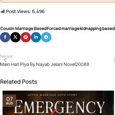
Post Views:
6,496
Cousin Marriage Based
Forced marriage
kidnapping based
Newer
Main Hari Piya By Nayab Jelani Novel20088
Related Posts
07
AUG