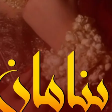
ad Link
Download
ovelistan ❤️
hamari mehnat ki qadar karna chahte hain, to aap chhoti si
ion
kar sakte hain.