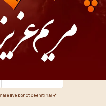
Bank Transfer (UBL)
United Bank Limited
Account no:
035101052131
ya
0112 0351 0105 2131
Name: Sadia Hassan
IBAN:
PK85 UNIL 0112 0351 0105
2131
mare liye bohot qeemti hai 💕