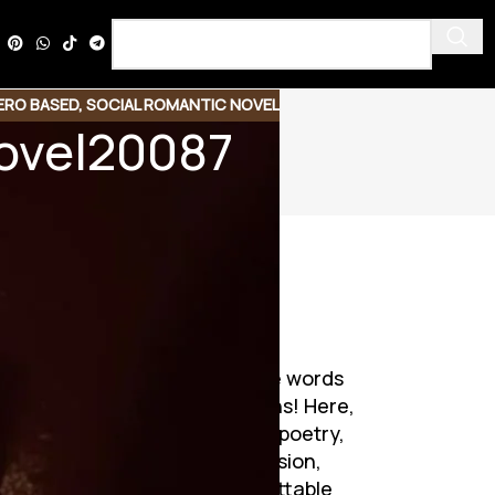
ERO BASED
,
SOCIAL ROMANTIC NOVEL
Novel20087
Discover a world where words
breathe life into emotions! Here,
Urdu novels unfold like poetry,
weaving tales of passion,
mystery, and unforgettable