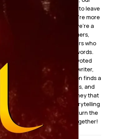
collection is handpicked to leave
you mesmerized. But we’re more
than just a website—we’re a
community of dreamers,
storytellers, and readers who
cherish the magic of words.
Whether you’re a devoted
reader or an aspiring writer,
here’s where your passion finds a
home. Join us, follow us, and
become a part of a journey that
celebrates the art of storytelling
like never before. Let’s turn the
pages of imagination together!