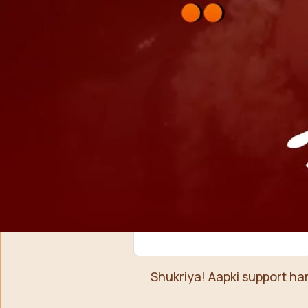
EasyPaisa / JazzCash
0309 1256788
Account name: Safia Bano
Shukriya! Aapki support ha