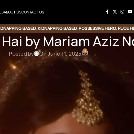
ES
ABOUT US
CONTACT US
IDNAPPING BASED
,
KIDNAPPING BASED
,
POSSESSIVE HERO
,
RUDE H
 Hai by Mariam Aziz 
0
Posted by
On June 11, 2025
his Novel
e Link
Copy Code
ai by Mariam Aziz
| Possessive Hero | Kidnapping Based