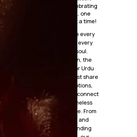
journeys. Join me in celebrating
the art of storytelling, one
mesmerizing chapter at a time!
Step into a world where every
word tells a story, and every
story touches your soul.
Welcome to Novelistan, the
ultimate destination for Urdu
novel lovers. We don’t just share
novels; we weave emotions,
ignite imaginations, and connect
hearts through the timeless
beauty of Urdu literature. From
gripping tales of love and
betrayal to heart-pounding
suspense and drama, our