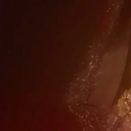
ے سے نظریں اٹھا کر اسے دماغ میں دیکھا ۔
“ ایک تمہیں ہر صورت میں قبول کرنا ہے ۔
ی وقت مجھ سے نکاح کروگی ؟
 رہی ۔ ” نہیں ۔ میں ایسا نہیں کر سکتی ۔
 آپشن بھی ہے میرے پاس تمہیں پسند تو نہیں آئے گا
ی بے عزتی معاف نہیں کر سکتا ۔ ۔۔۔