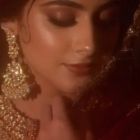
مجھے گھر جاتا ہے ۔ “ٹھیک ہے۔ اجالا نے جھٹک
میرے پاس تمہارے لیے دو آپشن ہیں جس میں سے
پہلا آپشن کے تم ابھی اور اس
کچھ دیر کے لیے تو وہ بولنے کے قابل ہی نہیں
جیسی تمہاری مرضی میں نے آسان آپشن دیا تھا ایک اور
لیکن مجبوری ہے ۔ ۔ ۔ کیونکہ میں اپن