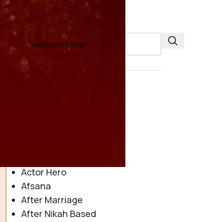
SEARCH
CATEGORIES
2026
Abnormal hero
Abusive Marriage
Acid Attack Victim
Actor Hero
Afsana
After Marriage
After Nikah Based