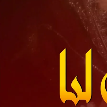
Downlo
Direct 
Support N
Agar aap ko hamari free novels pasand aati hain aur aap 
support / donat