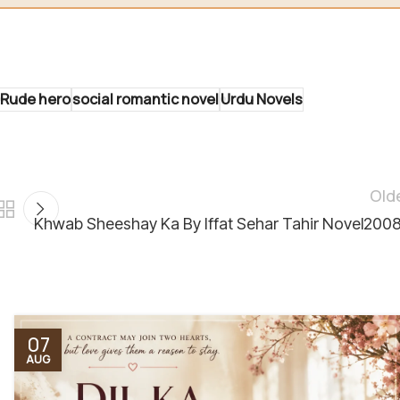
Rude hero
social romantic novel
Urdu Novels
Old
Khwab Sheeshay Ka By Iffat Sehar Tahir Novel200
07
AUG