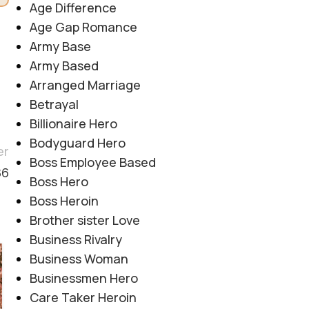
Age Difference
Age Gap Romance
Army Base
Army Based
Arranged Marriage
Betrayal
Billionaire Hero
Bodyguard Hero
er
Boss Employee Based
86
Boss Hero
Boss Heroin
Brother sister Love
Business Rivalry
Business Woman
07
Businessmen Hero
AUG
Care Taker Heroin