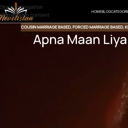
Skip to navigation
HOME
BLOG
CATEGORI
Skip to main content
COUSIN MARRIAGE BASED
,
FORCED MARRIAGE BASED
,
K
Apna Maan Liya
Share t
Share QR
Shar
Apna Maan Liya H
Force Marriage | Cousin Marriage 