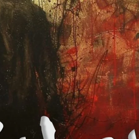
vals | Childhood Love
ription
ہورائزن اُن سماجی معیارات کے گرد گھومتی ہے جنہیں بچپن س
عقائد اس قدر مضبوط کہ یہ ہماری شناخت اور ذ
یہ دو کرداروں کی کہانی ہے۔ حلیمہ٬ ایک ڈسفنکشنل ف
۔ اور حیدر٬ جس نے محبت میں خود کو ہی کھو دیا ہے۔کیا یہ کبھی کہیں مل پائیں گے…
K PEAK
ا۔”کسے ڈھونڈ رہے ہو؟“ کہتے وہ اپنی سیٹ سے کھڑا ہوا اور ساتھ حیدر ک
سے جانچتی نظروں سے دیکھا۔ ”کیوں؟“ ”وہ حلیمہ کا نمبر مانگنا تھا مجھے۔“ 
اری بات بتا دی۔ ”مجھے حلیمہ سے معافی مانگنی ہے۔“ چلتے ہوئے وہ 
لمحے گہری نظروں سے حیدر کا چہرہ دیکھا ”تین سال سے زائد ہو چکا “
یکن مجھے فرق پڑ رہا ہے۔ میں اِس گلٹ کے ساتھ نہیں رہ سکتا۔“ سلیمان ک