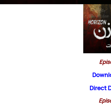
Epis
Downl
Direct
Epis