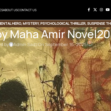
ES
ABOUT US
CONTACT US
ENTAL HERO
,
MYSTERY
,
PSYCHOLOGICAL THRILLER
,
SUSPENSE TH
by Maha Amir Novel2
0
d by
Admin Sadz
On September 16, 2025
his Novel
e Link
Copy Code
y Maha Amir
 | Self Assessment | Friendship Love