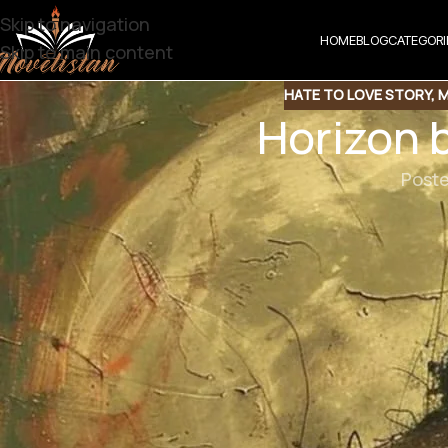
Skip to navigation
HOME
BLOG
CATEGORI
Skip to main content
HATE TO LOVE STORY
,
M
Horizon 
Poste
Share t
Share QR
Shar
Horizon b
Social commentary | Mental health