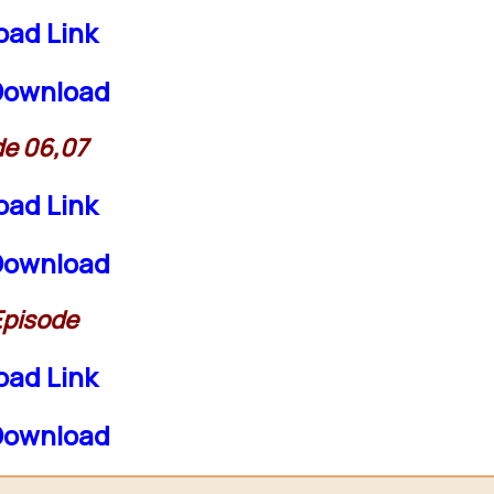
oad Link
 Download
de 06,07
oad Link
 Download
Episode
oad Link
 Download