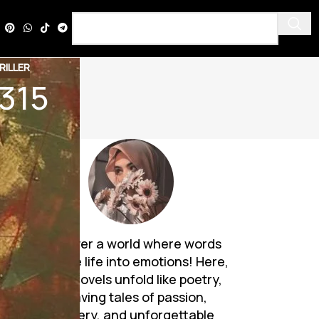
RILLER
0315
Discover a world where words
breathe life into emotions! Here,
Urdu novels unfold like poetry,
weaving tales of passion,
mystery, and unforgettable