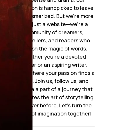
collection is handpicked to leave
you mesmerized. But we’re more
than just a website—we’re a
مس
community of dreamers,
کر
storytellers, and readers who
آن
cherish the magic of words.
“
Whether you’re a devoted
ا
reader or an aspiring writer,
“
here’s where your passion finds a
حی
home. Join us, follow us, and
سی
become a part of a journey that
celebrates the art of storytelling
like never before. Let’s turn the
pages of imagination together!