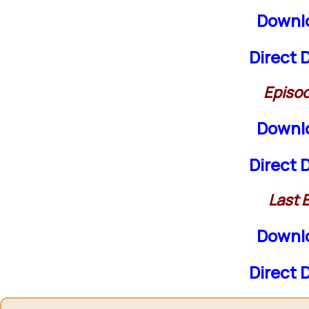
Downl
Direct
Episo
Downl
Direct
Last 
Downl
Direct