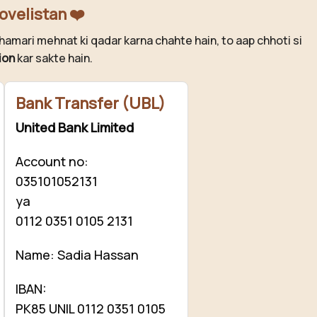
ovelistan ❤️
hamari mehnat ki qadar karna chahte hain, to aap chhoti si
ion
kar sakte hain.
Bank Transfer (UBL)
United Bank Limited
Account no:
035101052131
ya
0112 0351 0105 2131
Name: Sadia Hassan
IBAN:
PK85 UNIL 0112 0351 0105