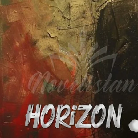
Trope: Academic Ri
Desc
ے ہمارے سامنے مذہبی عقائد کے طور پر پیش کیا گیا ہے ۔
ہنی صحت کو تباہ کرنے کی سقت رکھتے ہیں ۔
یملی سے آنے والی لڑکی جو شناخت کے بحران کا شکار اپنی قدر و قیمت کے پیچھے بھاگ رہی ہے
SNEA
و بھی باہر جانے کا اشارہ کیا۔ ”نورے کو “حیدر کے جواب پر سلیمان نے
” اچانک وہ کہاں سے یاد آگئی تمہیں؟“ چیدر نے اک گہرا سانس کھینچتے اُسے
دونوں اب سکول کے قدرے ویرانے حصے میں آچکے تھے۔ سلیمان نے کچھ
ہے حیدر۔مجھے نہیں لگتا حلیمہ کو اب اس سب سے کچھ خاص فرق پڑے گا۔
چھ پل اُسے دیکھتا رہا پھر تاسف سے گردن ہلاتے بولا ”پہلے تمہیں اُس