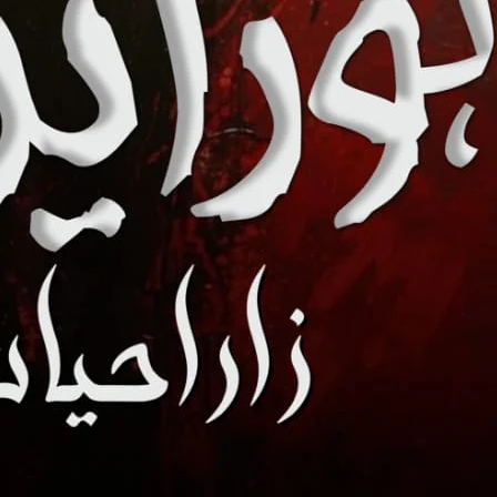
کے آنسوؤں کی وجہ چاہیے تھی وہ مل گئی تو اِس گلٹ میں مبتلا ہوگئے ہو یہ 
گے۔“ ” کیا مطلب ہے تمہارا؟“ حی
eema. It’s in you Haider.
ئلہ حلیمہ نہیں ہے۔ مسئلہ تمہارے اپنے اندر ہے حیدر۔تم اُسے پسند
تے ہو اُ س سے جُڑا رہنے کے لیے۔بات صرف اتنی سی ہے۔“ حیدر نے شکست
کھیں بند کیے کھڑا رہا ”میں کیا کروں اب؟اُس سی معافی مانگوں؟“ اُسی ح
بعد تم اپنی پسندیدگی کا اظہار کر سکتے ہو تو ضرور۔“ حیدر نے جٹ سے آن
ستزائیہ لہجے میں کہتے حیدر نے سر جھٹکا۔”موو اَن دن۔ مت سوچا کرو ا
پھیلایا اور اُسے لیے آگے کی جانب بڑھنے لگا۔ ”یہ اتنا کوئی مشکل کام ن
در کو ہنوز خاموش پاکر سلیمان بولا۔حیدر نے فورا گردن نفی میں ہلاتے
کھا ہے۔“ سلیمان کے کہنے پر حیدر نے کھوجتی نظریں اُس پر گاڑیں۔ ” کس
وہ اب حیدر کو چھیڑا تھا۔ ”میں پہلی ہی بہت پریشان ہوں تم اپنا