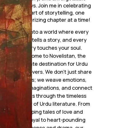
journeys. Join me in celebrating
the art of storytelling, one
mesmerizing chapter at a time!
Step into a world where every
word tells a story, and every
story touches your soul.
Welcome to Novelistan, the
ultimate destination for Urdu
novel lovers. We don’t just share
novels; we weave emotions,
ignite imaginations, and connect
کی
hearts through the timeless
اُ
beauty of Urdu literature. From
س
gripping tales of love and
 ”
betrayal to heart-pounding
ل
suspense and drama, our