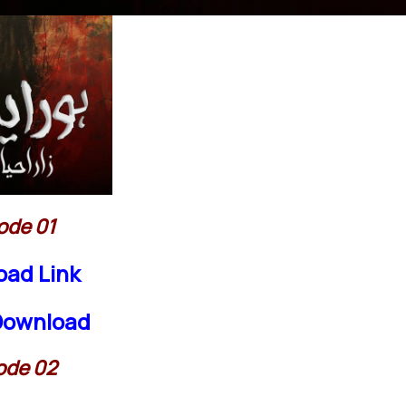
ode 01
oad Link
 Download
ode 02