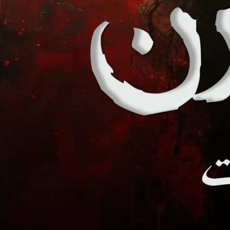
ختم ہو جائے گا تو تم اُس سے جُڑی کوئی اور چیز پکڑ کر سالوں گزار دو
در اُس کی بات پر الجھا تھا۔
“The problem isn’t Hal
 کرتے ہو اور ہو تمہارے آس پاس موجود نہیں ہے تبھی تم بہانے تلاش
 خوردہ انداز میں سِر پیچھے موجود ستون سے ٹکا دیا۔ کچھ دیر یونہی
الت میں کھڑے اُس نے سلیمان سے مشورا مانگا۔”ہاں اگر معافی مانگنے کے
کھیں کھولے اُسے ملامتی نظروں سے دیکھا۔ ” اور وہ جیسے یہ مان لے گی۔
ُس کے بارے میں۔“ کہتے ساتھ سلیمان نے حیدر کے کندھوں پر اپنا بازو
ہیں ہے۔ ایک چھوٹا سا کرش تو تھا تمہیں بس… یا پھر اُس سے کچھ زیادہ؟
 اِس بات کو رد کیا تھا۔ ”ویسے تمہارے اِس تجربے سے میں نے ایک سبق
ی کی توجہ پانے کے لیے اُسے ستانا خاصی بیوقوفانہ ترکیب ہے۔“ مسکراتا
 منھ بند نہیں رکھ سکتے۔“ حیدر نے اُسے گھورتے ہوئے کہا تھا۔