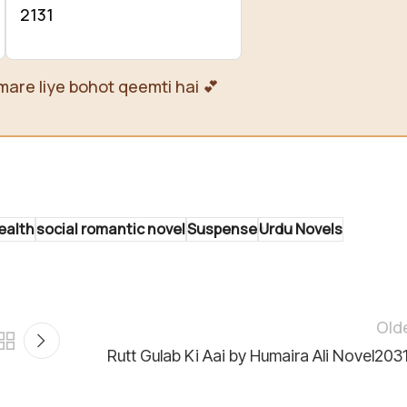
2131
mare liye bohot qeemti hai 💕
ealth
social romantic novel
Suspense
Urdu Novels
Old
Rutt Gulab Ki Aai by Humaira Ali Novel203