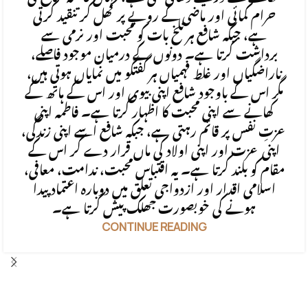
حرام کمائی اور ماضی کے رویے پر کھل کر تنقید کرتی
ہے، جبکہ شافع ہر تلخ بات کو محبت اور نرمی سے
برداشت کرتا ہے۔ دونوں کے درمیان موجود فاصلے،
ناراضگیاں اور غلط فہمیاں ہر گفتگو میں نمایاں ہوتی ہیں،
مگر اس کے باوجود شافع اپنی بیوی اور اس کے ہاتھ کے
کھانے سے اپنی محبت کا اظہار کرتا ہے۔ فاطمہ اپنی
عزتِ نفس پر قائم رہتی ہے، جبکہ شافع اسے اپنی زندگی،
اپنی عزت اور اپنی اولاد کی ماں قرار دے کر اس کے
مقام کو بلند کرتا ہے۔ یہ اقتباس محبت، ندامت، معافی،
اسلامی اقدار اور ازدواجی تعلق میں دوبارہ اعتماد پیدا
ہونے کی خوبصورت جھلک پیش کرتا ہے۔
CONTINUE READING