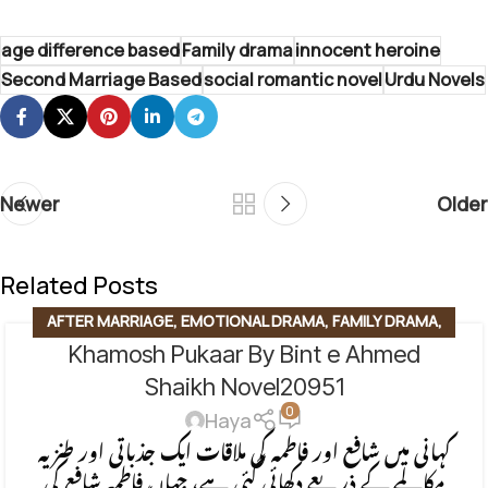
age difference based
Family drama
innocent heroine
Second Marriage Based
social romantic novel
Urdu Novels
Newer
Older
Related Posts
AFTER MARRIAGE
,
EMOTIONAL DRAMA
,
FAMILY DRAMA
,
Khamosh Pukaar By Bint e Ahmed
FAMILY STORY
,
FORCED MARRIAGE BASED
,
ROMANTIC
URDU NOVEL
,
RUDE HERO BASED
,
SECOND MARRIAGE
Shaikh Novel20951
0
BASED
,
SOCIAL ENGINEERING
Haya
کہانی میں شافع اور فاطمہ کی ملاقات ایک جذباتی اور طنزیہ
مکالمے کے ذریعے دکھائی گئی ہے، جہاں فاطمہ شافع کی