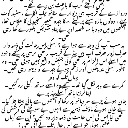
بھی گونجتے کرب کا باعث بن رہے تھے۔
دروازے کے قریب ہی دیوار کے ساتھ ٹیک لگائے ، سفید کوٹ
پہنے ، دونوں بازو سینے پر لیٹے اسکا چہرہ گھمبیر سنجیدگی کا عکاس تھا،
آنکھوں میں دباد با سا غصہ اور بے پناہ تشویش ہلکورے کھا رہی
تھی۔
یہ سب آپ کی وجہ سے ہوا ہے ؟ اسکی اس حالت کی ذمہ دار
صرف اور صرف آپ ہیں بیڈ کے قریب رکھی کرسی پر بیٹھے وجود
میں اسکے اس الزام پر بھی کوئی جنبش واقع نہیں ہوئی تھی۔ وہ
ہنوز اسکی بند پلکوں اور زخم ہوئے چہرے کو دیکھ رہی تھیں۔
یہاں تک کہ وہ
کمرے سے باہر نکل گیا تھا۔ پیچھے وہ اسکے ساتھ اکیلی رہ گئیں۔
اپنالرزتا ہاتھ اسکے بیڈ پر بے
جان ہوئے پڑے سر دہاتھ پر رکھا تو آنکھوں سے پانی بہتا چلا گیا۔
اپنے خالی ہوئے ماؤف ذہن سے انہوں نے سوچنے کی کوشش کی
تھی آیا اس کی اس حالت کی ذمہ دار وہ تھیں؟ ان سے کہاں
غلطی ہوئی جو اسے اس حال تک لے آئی تھی ؟