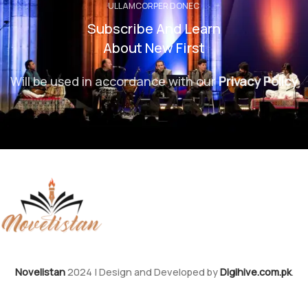
ULLAMCORPER DONEC
Subscribe And Learn
About New First
Will be used in accordance with our
Privacy Policy
Novelistan
2024 | Design and Developed by
Digihive.com.pk
.