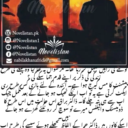
اسکے لئے یہ سب کچھ نیا نہیں تھا۔ بحیثیت ڈاکٹر وہ اس سب کا
عادی تھا مگر پھر بھی آج اسے گھبراہٹ ہو رہی تھی۔
اس کمرے میں موت کا سا سناٹا گونج رہا تھا۔ بیڈ پر نیند آور دواؤں
کے زیر اثر سویا وجود اس وقت پر سکون ، گہری سانسیں لے رہا
تھا مگر اسکی ہر آتی جاتی سانس وہاں موجود دوسرے دو نفوس کے
لئے سانس لینا دو بھر کر رہی تھی۔
اسکے ہاتھ پر لگی ڈرپ میں سے قطرہ قطرہ محلول اسکے ساکت و
جامد پڑے وجود کی رگوں میں اتر تا اسکے زندگی کی طرف واپس
لوٹنے کی راہیں سہل کر رہا تھا۔ مگر سوال یہ تھا کیا وہ پہلے کی طرح
زندگی کی ڈگر پر اپنے قدم جما سکے گی ؟
پیشنٹ کا مس کیرج ہوا ہے۔ آئندہ کے لئے باڑی کس طرح ری
ایکٹ کرتی ہے یہ تو اب انکے ٹھیک ہو جانے کے بعد مکمل چیک
اپ سے ہی پتہ چلے گا۔ ڈاکٹر براق اس حالت میں اس طرح کا
ڈومیسٹک وائیلنس میرے تو سوچ کر رونگٹے کھڑے ہو جاتے
ہیں۔”
اسکے کانوں میں ڈاکٹر حرا کے الفاظ پچھلے ہوئے سیسے کی طرح اب