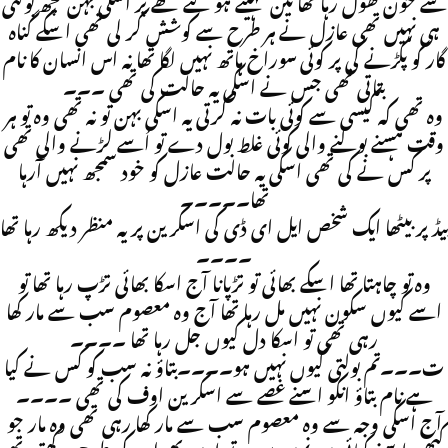
سے خون کھول رہا تھا تین مہینے ہو گئے تھے پر اسکی بہن کچھ بولتی
ہی نہیں تھی عازل نے ہر طرح سے کوشش کر لی تھی اسکے گناہ
گار کو پکڑنے کی پر کوئی سوراخ ہاتھ نہیں لگا تھا نہ اس انسان کا نام
بتاتی تھی جس نے اسکی یہ حالت کی تھی ۔۔۔
وہ تھی کہ کیسی سے کوئی بات نہ کرتی یہ اسکی بہن تو نہ تھی وہ تو ہر
وقت ہسنے بولنے والی کوئی غلط بول دے تو اُسے لڑنے والی تھی
پر کس نے کی تھی اسکی یہ حالت عازل کو خود سمجھ نہیں آرہا
تھا۔۔۔۔۔
بیڈ پر بیٹھا ایک شخص ایل ای ڈی کی اسكرین پر یہ منظر دیکھ رہا تھا
۔۔۔۔
وہ تو چاہتا تھا اسکے بھائی تو تڑپانا آج اسکا بھائی تڑپ رہا تھا تو
اسے کیوں سکون نہیں مل رہا تھا آج وہ معصوم سب سے مار کھا
رہی تھی تو اسکا دل کیوں جل رہا تھا ۔۔۔۔
ت۔۔۔تم بولتی کیوں نہیں ہو۔۔۔۔بتاؤ نہ سب کو کس نے کیا
ہے نام بتاؤ انکو اسنے غصے سے اسکرین اوف کی تھی ۔۔۔۔
آج اسکی وجہ سے وہ معصوم سب سے مار کھا رہی تھی وہ مار جو