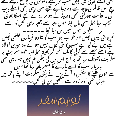
کبھی اسنے کھائی ہی نہیں سب تو اسے پھولوں کی طرح رکھتے تھے
آج اس ظالم کی وجہ سے وہ دنیا کے تعنے سن رہی تھی اسکے باپ
کی یہ حالت ہو گئی تھی وہ بیڈ کے ہوکر رہ گے تھے اسکا بھائی
تڑپ رہا تھا اسکی ماں اپنا موں دنیا سے چھپا رہی تھی تو اسے
سکون کیوں نہیں مل رہا تھا ۔۔۔۔۔۔
تم بولتی کیوں نہیں ہو جواب دو سب کو بتا دو تمہاری غلطی نہیں
ہے میں نے کیا ہے سب بولتی کیوں نہیں ہو کے وہ میری اولاد
ہے اسنے غصے سے کوفی کا مگ اٹھا کر پھیکا تھا اور خود سگریٹ پر
سگریٹ پھونک رہا تھا پر آج اس دل کی جلن کم نہیں ہو رہی تھی
بار بار سب کا اسے مارنے کا منظر یاد آرہا تھا موں
سے خون نکلنے کا منظر یاد آتے اس نے بچی سگریٹ اپنے ہاتھ میں
دبائی تھی اور زور سے آنکھیں بن کی تھی۔۔۔۔۔۔