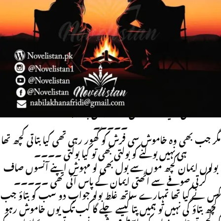
چٹاخ۔۔۔۔۔ چٹاخ ۔۔۔۔۔۔۔چٹاخ۔۔
بتاؤ کس کی اولاد ہے یہ جواب دو اب تو کچھ بتا دو کس نے کیا تھا
تمہارے ساتھ وہ سب ۔۔۔ نادیہ (پھوپو) نے ایمان کے گالوں
پر تین تھپڑ مارے تھے ۔۔۔۔
ارے لڑکی کچھ تو بولو جواب دو پہلے تو بڑی گس بھر زبان چلتی
تھی اب کیا ہو گیا ۔۔۔ کیسی تربیت کی ہے تمہاری ماں نے
پہلے تمہارے بھائی نے کارنامہ کیا تھا اب تم تو اسے بھی دو ہاتھ
اگے نکلی نادیہ نے ایمان کے دونوں بازو پکڑ کے جهنجهوڑا تھا
۔۔۔۔۔
مگر جب بھی وہ خاموش سی فرش کو گھور رہی تھی کیا بتاتی کچھ تھا
ہی نہیں بولنے کو بولتی بھی تو کیا بولتی ۔۔۔۔
بولوں ایمان کچھ موں سے بول بھی لو مہوش اپنے آنسوں صاف
کرتی صوفے سے اٹھتی ایمان کے پاس آئی تھی ۔۔۔۔۔
کس نے کیا تھا تمہارے ساتھ غلط بولو جواب دو سب کو بتاؤ جب
کچھ بتاؤ گی نہیں تو ہمیں پتا کیسے چلے گا کب تک یوں خاموش رہو