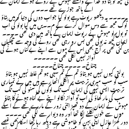
گی کچھ تو بتا دو خدا کے واسطے مہوش نے روتے ہوۓ ایمان کے
اگے ہاتھ جوڑے تھے ۔۔۔
یہ۔۔۔۔ یہ دیکھو رپوٹ ہے بولو کیا جواب دوں گی دنیا کو میں بتاؤ
لوگ مجھ سے دس سوال کرے گے م۔۔یں میں کیا بولو گی اب
تو بول لو مہوش نے رپوٹ ایمان کے ہاتھ میں دی تھی ۔۔۔۔
ایمان کچھ نہ بولی تھی بس رو رہی تھی رونے کی وجہ سے حچکیاں
بن گئی تھی پر آج بھی اس کے موں سے اپنے بےگناں ہونے کی
آواز نہیں نکلی تھی ۔۔۔۔۔۔
چٹاخ۔ ۔۔۔۔ چٹاخ۔۔۔۔۔
بولتی کیوں نہیں ہو بتاؤ تم کے تم سہی ہو تم غلط نہیں ہو بتاؤ
سب کو سب میری تربیت پر انگلی اٹھا رہے ہیں میں نے تمہاری
تربیت ایسی نہیں کی ایمان کب تک لوگوں کی سنو گی کب تک
سب کی مار کھاؤ گی اب تو آواز نکالو اپنے بے گناہ ہونے کا بتاؤ
مہوش نے ایمان کے دو تھپڑ اتنی زور کے مارے تھے کے اسکے
موں سے خون نکلنے لگا تھا اور وہ دیوار سے لگی تھی ۔۔۔۔
دور کھڑا عازل اپنی بہن کو خاموشی سے دیکھ رہا تھا اسکا بھی غصے