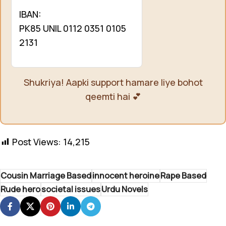
IBAN:
PK85 UNIL 0112 0351 0105
2131
Shukriya! Aapki support hamare liye bohot
qeemti hai 💕
Post Views:
14,215
Cousin Marriage Based
innocent heroine
Rape Based
Rude hero
societal issues
Urdu Novels