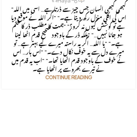
Haya
"کبھی کبھی انسان جس چیز سے ڈرتا ہے… اسی میں اللہ
اس کی اگلی منزل رکھ دیتا ہے۔" "اگر اللہ نے موقع دیا
ہے تو کوشش کیوں نہ کرو؟" "ہمت کا مطلب ڈر کا ختم
ہو جانا نہیں…" "بلکہ ڈر کے باوجود صحیح قدم اٹھا لینا
ہے۔" "یا اللہ… اگر یہ راستہ میرے لیے بہتر ہے… تو
میرے دل سے یہ خوف نکال دے۔" "اس بار… اس
نے خوف کے باوجود قدم اٹھایا تھا۔" "اب یہ قدم میں
نے تیرے بھروسے پر اٹھایا ہے۔
CONTINUE READING