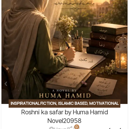
INSPIRATIONAL FICTION
,
ISLAMIC BASED
,
MOTIVATIONAL
Roshni ka safar by Huma Hamid
BASE
,
SOCIAL ENGINEERING
,
SPIRITUAL
,
SPIRITUAL/FAITH-
BASED
Novel20958
0