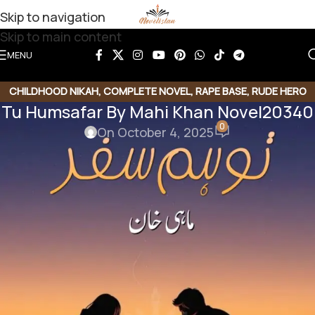
Skip to navigation
Skip to main content
MENU
CHILDHOOD NIKAH
,
COMPLETE NOVEL
,
RAPE BASE
,
RUDE HERO
Tu Humsafar By Mahi Khan Novel20340
BASED
,
SOCIAL ISSUES BASED
0
On October 4, 2025
Share this Novel
Share QR
Share Link
Copy Code
Tu Humsafar By Mahi Khan
Rape Based | Revenge Based | Cousin Based | Hidden
Nikkah