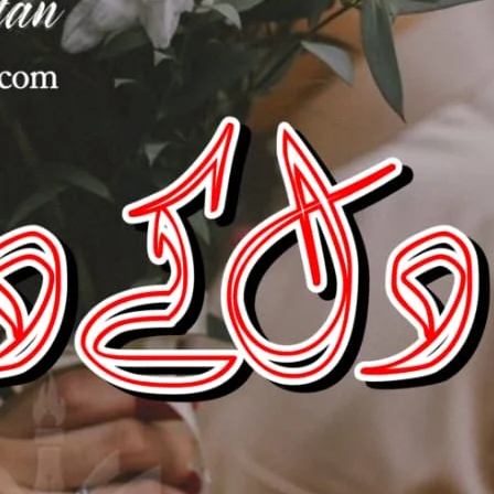
 ending
اگر تم مجھ سے کچھ کہنا یا پوچھنا چاہتے ہو۔ کہہ سکتے ہو۔ میں تمہارے ہر سوال کا جواب دینے کو تیار ہوں۔۔۔”
شیر بخت کی نظر میں دروازے سے ہ
کیا واقعی یہ شادی ہوئی ہے۔۔۔ یا کوئی مذاق ؟۔۔۔”
ورشے نے نظر موڑ 
میری طرف سے شادی ہی ہوئی ہے۔ اپنا حال صرف تم خود ہی بہتر بتا سکتے ہو۔”
میری تو بات ہی نہ کرو۔۔۔ تم میری اوقات سے باہر کی بات ہو۔”
تھی۔۔۔۔۔ اب نہیں ہوں۔ اب میں تمہ
اوقات سے باہر ہوں۔”
دل اتنی جلدی تو نہیں بدلتا۔ تمہاری باتوں سے ایسا کیوں لگ رہا ہے جیسے تم اس رشتے سے خوش ہو۔”
ہ دھیمے سے مسکرائی۔۔۔ اسی وقت شیر بخت نے اسے دیکھا تھا۔ اسکو یو
ہو 