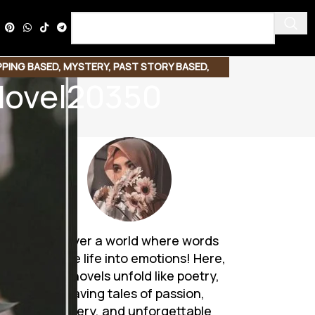
PPING BASED
,
MYSTERY
,
PAST STORY BASED
,
 Novel20350
ASED
Discover a world where words
breathe life into emotions! Here,
Urdu novels unfold like poetry,
weaving tales of passion,
mystery, and unforgettable