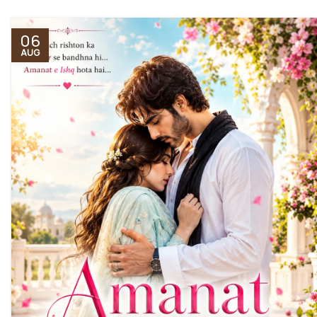
06
AUG