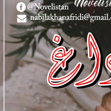
Happy
ٹ کر سامنے فرش پر بیٹھ گئیں۔
کر اسے دیکھا۔
ارے علاوہ اس دنیا کے ہر مرد کی
ں لگا جیسے اسکا دل اور گھر اس لڑکی کے چہرے کی روشنی سے بھر گیا
۔