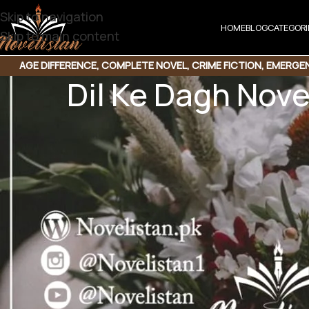
Skip to navigation
HOME
BLOG
CATEGORI
Skip to main content
AGE DIFFERENCE
,
COMPLETE NOVEL
,
CRIME FICTION
,
EMERGEN
Dil Ke Dagh Nov
REVENGE BASED NOVE
Share t
Share QR
Shar
Dil Ke Dagh Novel
Secret Agent based | Rude hero | Suspense based |