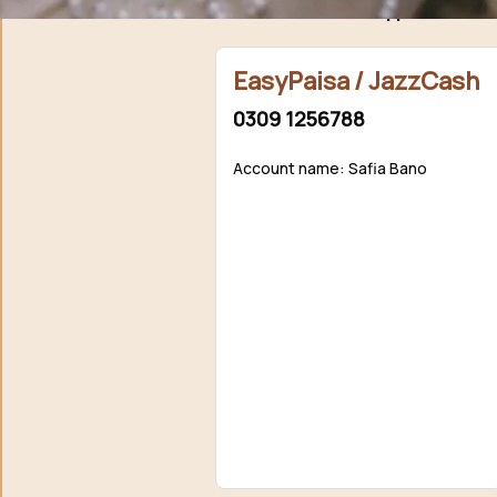
support / donat
EasyPaisa / JazzCash
0309 1256788
Account name: Safia Bano