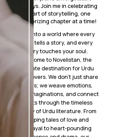
journeys. Join me in celebrating
the art of storytelling, one
mesmerizing chapter at a time!
Step into a world where every
word tells a story, and every
story touches your soul.
Welcome to Novelistan, the
ultimate destination for Urdu
novel lovers. We don’t just share
novels; we weave emotions,
و
ignite imaginations, and connect
hearts through the timeless
beauty of Urdu literature. From
gripping tales of love and
betrayal to heart-pounding
suspense and drama, our