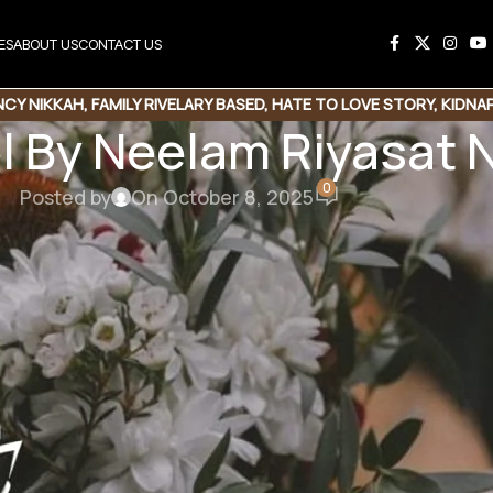
ES
ABOUT US
CONTACT US
CY NIKKAH
,
FAMILY RIVELARY BASED
,
HATE TO LOVE STORY
,
KIDNA
el By Neelam Riyasat
LS
,
ROMANTIC URDU NOVEL
,
RUDE HERO BASED
,
SECRET AGENT B
0
Posted by
On October 8, 2025
his Novel
e Link
Copy Code
 By Neelam Riyasat
 Innocent heroin | Forced marriage | Romantic novel