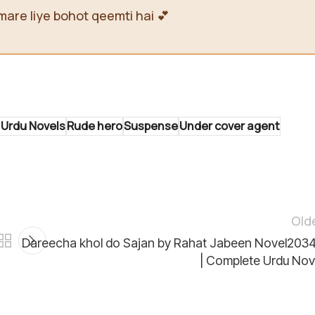
mare liye bohot qeemti hai 💕
 Urdu Novels
Rude hero
Suspense
Under cover agent
Old
Dareecha khol do Sajan by Rahat Jabeen Novel203
| Complete Urdu Nov