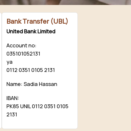
ion
kar sakte hain.
Bank Transfer (UBL)
United Bank Limited
Account no:
035101052131
ya
0112 0351 0105 2131
Name: Sadia Hassan
IBAN:
PK85 UNIL 0112 0351 0105
2131