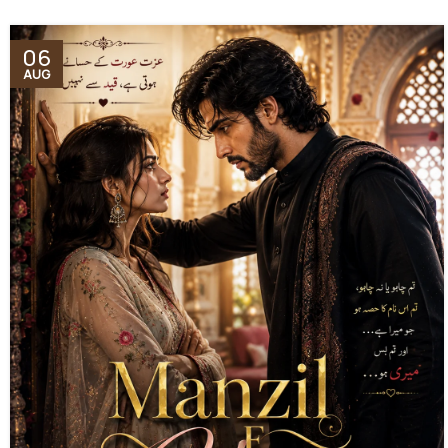
06
AUG