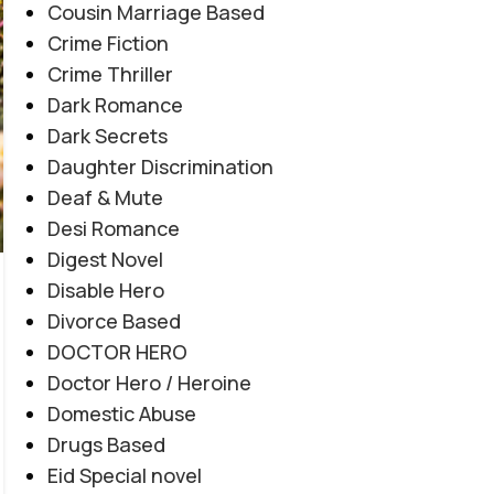
Cousin Marriage Based
Crime Fiction
Crime Thriller
Dark Romance
Dark Secrets
Daughter Discrimination
AFTER MARRIAGE
,
FAMILY CONFLICT
,
JAGEERDAR BASED
,
Deaf & Mute
Tashnagi e Yaar By Alishey Khan
MYSTERY
,
REVENGE BASED
,
ROMANTIC URDU NOVEL
Desi Romance
Novel20944
Digest Novel
0
Posted by
Haya
Disable Hero
Tashnagi e Yaar By Alishey Khan Novel20944
Divorce Based
Tribal Feud | Forced Marriage | Revenge
DOCTOR HERO
Based | Feudal System | Action Romance |
Doctor Hero / Heroine
Suspense |...
Domestic Abuse
CONTINUE READING
Drugs Based
Eid Special novel