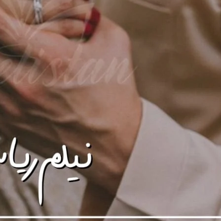
ad Link
Download
ovelistan ❤️
hamari mehnat ki qadar karna chahte hain, to aap chhoti si