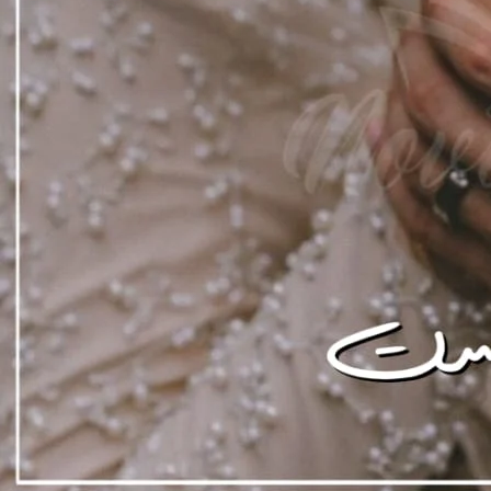
Downlo
Direct 
Support N
Agar aap ko hamari free novels pasand aati hain aur aap 