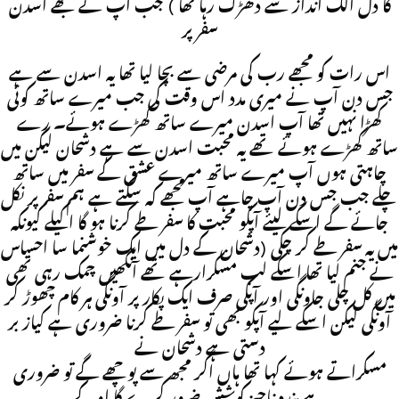
کا دل الگ انداز سے دھڑک رہا تھا ) جب آپ نے مجھے اسدن
سفر پر
اس رات کو مجھے رب کی مرضی سے بچا لیا تھا یہ اسدن سے ہے
جس دن آپ نے میری مدد اس وقت کی جب میرے ساتھ کوئی
کھڑا نہیں تھا آپ اسدن میرے ساتھ کھڑے ہوئے۔ رے
ساتھ کھڑے ہوئے تھے یہ محبت اسدن سے ہے دشحان لیکن میں
چاہتی ہوں آپ میرے ساتھ میرے عشق کے سفر میں ساتھ
چلے جب جس دن آپ چاہے آپ مجھے کہ سکتے ہے ہم سفر پر نکل
جائے گے اسکے لیئے آپکو محبت کا سفر طے کرنا ہو گا اکیلے کیونکہ
میں یہ سفر طے کر چکی (دشحان کے دل میں ایک خوشنما سا احساس
نے جنم لیا تھا اسکے لب مسکرارہے تھے آنکھیں چمک رہی تھی
میں کل چلی جاونگی اور آپکی صرف ایک پکار پر آونگی ہر کام چھوڑ کر
آونگی لیکن اسکے لیے آپکو بھی تو سفر طے کرنا ضروری ہے کیاز بر
دستی ہے دشحان نے
مسکراتے ہوئے کہا تھا ہاں اگر مجھ سے پوچھے گے تو ضروری
ہے بندہ ناچیز کوشش ضرور کرے گا اوکے