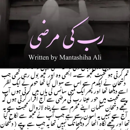
Mafia Base |Revenge Base | Social Issue Base |
Social Romantic Novel
میں یہاں سے جا کر سب کچھ دیکھنا چاہتی ہوں کہ وہاں سب
ٹھیک ہے یا نہیں اور ویسے بھی یہ شادی نور مل شادی کی طرح تو
نہیں ہے کیا آپ مجھ سے محبت کرتے ہے دشحان رکا تھا یہ کیسا
سوال ہے حور
دشحان اس کے پاس ہی آیا تھا دشحان میرے نزدیک جہاں محبت
نہیں ہوتی وہاں کوئی رشتہ معنی نہیں رکھتا۔۔۔
تم کرتی ہو محبت مجھ سے۔ ابھی وہ اور کچھ بول رہی تھی جب
دشحان نے ایکدم سے اس سے سوال کیا تھا حور نے ایک نظر
اسے دیکھا تھا اور پھر ایک لمبی سانس لی ہاں میں کرتی ہوں آپ
سے محبت میں حور عینا رب کی مرضی سے آج اقرار کرتی ہوں کہ
مجھے دشحان سلمان اپنے محرم سے بے پناہ لازوال محبت ہے یہ
آج سے نہیں یہ اسدن سے ہے جب آپ نے مجھ سے نکاح کیا
تھا اور مجھے نگاہ اٹھا کر دیکھا تک نہیں تھا یہ جب سے ہے ( دشحان