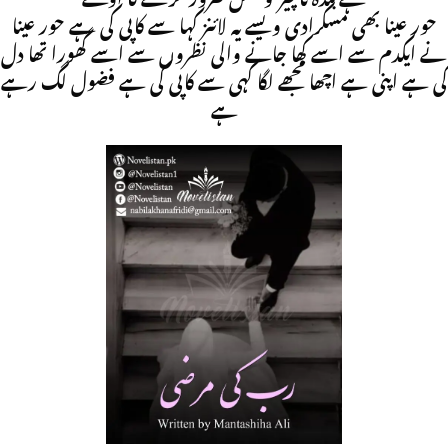
حور عینا بھی مسکرادی ویسے یہ لائنز کہا سے کاپی کی ہے حور عینا
نے ایکدم سے اسے کھا جانے والی نظروں سے اسے گھورا تھا دل
کی ہے اپنی ہے اچھا مجھے لگا کہی سے کاپی کی ہے فضول لگ رہے
ہے