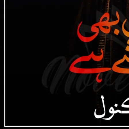
گفتگو سے ہی تھمتی جارہی تھی۔
” اح کیا تھا۔” شہباز خان تلملا کر بولا۔
” بکواس بند کرو تیمور علی!!!! میں تمہارے گھر کی اینٹ سے اینٹ بجادوں گا۔ ” زمان خان سے اب برداشت نہ ہو سکا ۔ دلاور نے
وق کا پچھلا سرا تیمور کو زخم پہنچا چکا ہوتا۔
” جواب میں تمہیں بھی یہی سب سہنا ہوگا زمان خان۔ ” اس کا سرد لہجہ انتہائی سفاکی لیے ہوئے تھا کچھ تھا اس کے انداز میں کہ وہ
” مطلب تو صاف واضح ہے۔ میں نے ایک بار تو تمہارے خاندان کو معاف کر دیا تھا۔ مگر اب نہیں۔ کوئی میری غیرت کو للکارے
ے ہیں تو انہیں سمجھاؤ۔ سوئے ہوئے شیر کو نہ جگائیں اسی میں
ہ سخت سرد اور سرخ تھا۔
” ن خان زیر خند ہو گیا۔
“یے نکاح کیا ہے زرمینے
” اور تمہیں دولت چاہیے اس کی۔ کوئی خاص فرق تو نہیں تم میں اور مجھ میں۔” اس کی بات کی نفی نہ کر کے اس نے عقب میں
ی ہلا کر رکھ دیا تھا۔
 کا حامی نہیں تھا۔ کسی کو بھی تو اس سے ہمدردی نہیں تھی۔