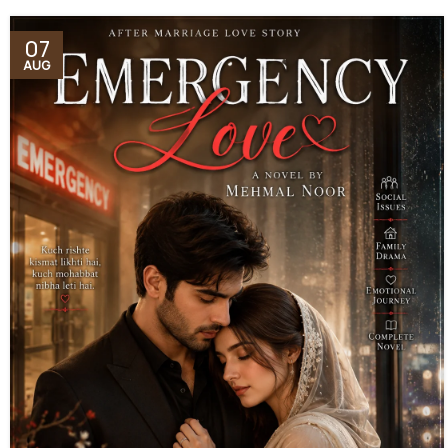
07
AUG