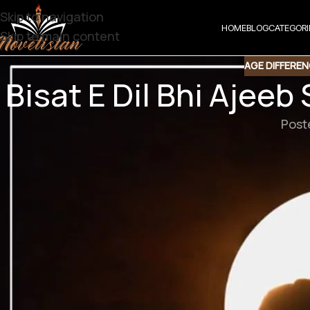
Skip to navigation
HOME
BLOG
CATEGORI
Skip to main content
AGE DIFFERE
Bisat E Dil Bhi Ajeeb
Post
Share t
Share QR
Shar
Bisat E Dil Bhi Ajeeb 
Age Difference | Pathan Culture ba