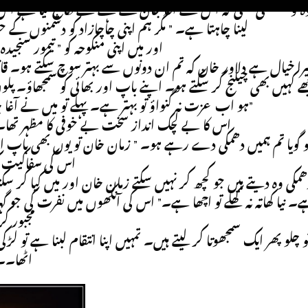
ہ تو سمجھتی تھی کہ اس نے آغا جان کے کہنے سے نکاح کیا ہے اس سے
لینا چاہتا ہے۔ ” مگر ہم اپنی چاچازاد کو دشمنوں کے حو
اور میں اپنی منکوحہ کو ” تیمور سنجی
ھے کہیں بھی چیلنج کر سکتے ہو۔ اپنے باپ اور بھائی کو سمجھاؤ۔ 
ہو اب عزت نہ گنواؤ تو بہتر ہے۔ پہلے تو میں نے آغا جان کی خاطر خاموشی اختیار کرلی تھی مگر اب نہیں۔”
اس کا بے لچک انداز سخت بے خوفی کا مظہر تھا۔ 
اس کی سفاکیت کو
۔ نیا کھاتہ نہ کھلے تو اچھا ہے۔” اس کی آنکھوں میں نفرت کی جو 
مجبور کر
اٹھا۔