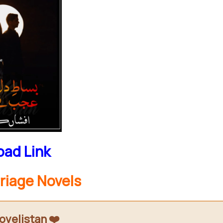
ad Link
riage Novels
ovelistan ❤️