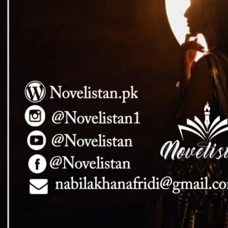
Novel code
ظروں سے دیکھ کر تیمور کو مخاطب کیا تو وہ شدید غیض و غضب سے
 کے سامنے آگیا۔۔۔۔
” میری دہلیز پر زندہ کھڑے ہو شہباز خان ! کیا یہ کافی نہیں۔ ” لہجہ تھا یا انگارے اُگلتا تیر۔ سیدھا مخاطب کے دلمیں پیوست ہوا
۔۔
” میں یہاں جھگڑا کرنے نہیں آیا تیمور خان!!! مجھے میری بھتیجی واپس کردو بس۔ ” شبہاز خان نے یکدم رعونت بھرے لہجے میں دو
ہ آنکھوں سے جلال ٹپکنے لگا۔
“تمہاری بھتیجی میری منکوحہ ہے شہباز خان اور اب اس کی زندگی میرے اختیار میں ہے۔ یہ وہیں رہے گی جہاں میں چاہوں
 جیسے شرارے برس رہے تھے۔۔۔
بندوق کی نالی کو ایک ہاتھ سے نیچے کرتے ہوئے وہ یک دم خشمگیں
تھا۔
” جیسے تمہارے بھائی نے میری منگ سے کیا تھا۔ مت بھولو شہباز خان! اس جھگڑے کی ابتدا تمہارے گھر سے ہوئی تھی۔
 ہے۔ ” تیمور کا لہجہ آہنی تھا۔ پیچھے کھڑی زرمینیے کے دل کی