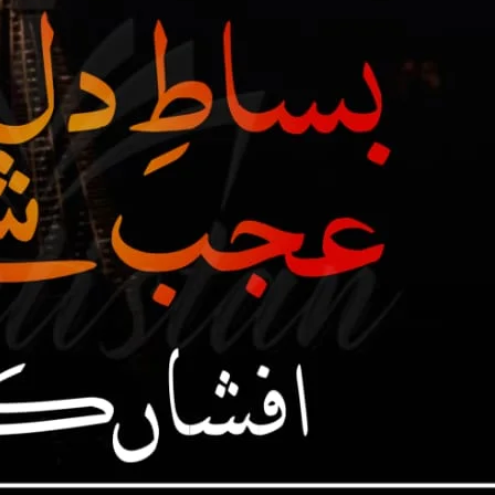
رفتار تو دونوں فریقین کے انداز 
مگر پری چہر نے اپنی خوشی سے شیر باز ساتھ نک
” تو جبر میں نے بھی نہیں کیا ہے تمہاری بھتیجی پر چاہو تو پوچھ لو۔”
سرعت سے اسے پیچھے پیچ نہ لیا ہوتا تو اس کی بند
تینوں ٹھٹھک سے گئے تھے۔ “تمہارے کہنے کا مطلب؟”
میں خاموش نہیں رہوں گا شہباز خان! تمہیں اپنے دونوں بیٹے پیار
بھلائی ہے ان کی۔” اس کالج
” یوں بھی کسی کی منکوحہ پر حق جتانے کا اب تم لوگوں کو کوئی اختیار نہیں رہا۔”
منکوحہ۔۔۔۔۔اونہ۔۔۔۔۔۔” زما
تم نے محض انتقام لینے کے ل
کھڑی زرمینے کے دل کو بھ
 اختیار سے ان چاروں سے خوف محسوس ہوا تھا۔ کوئی بھی تو اس