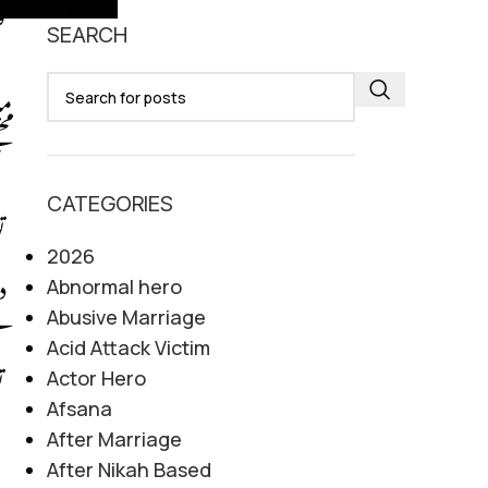
و
SEARCH
مج
CATEGORIES
2026
Abnormal hero
Abusive Marriage
ہے
Acid Attack Victim
Actor Hero
Afsana
After Marriage
After Nikah Based