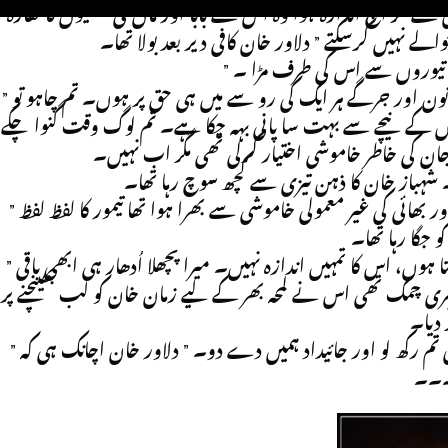
 مگر آج اندازہ ہوا وہ اس سے بابا اور ماں کی غلطیوں کا کفارہ
الے نہیں کرسکتے ” دلاور خان کافی دیر بعد بولا تھا۔
” دہ تیوروں سے اس کی طرف مڑا ۔
” میرا خیال ہے دلاور خان کہ تم ان دونوں سے بہتر سوچ سکتے ہو۔ قانون اور جرگے ہر ایک کی رو سے میں ہی حق پر ہوں۔ تم چاہو تو
پلوں کے نیچے سے بہت سا پانی بہہ چکا ہے۔ تم لوگ وقت گنوا چکے
شہباز خان کا ذہن تیزی سے کچھ سوچ رہا تھا۔
” تو گویا تم ہمیں دھمکی دے رہے ہو۔ ” زمان خان تو یوں بھی باپ اور بھائی کی غیر معمولی خاموشی سے بھرا ہوا تھا تیمور کا لفظ لفظ
 جگا رہا تھا۔
” دھمکی وہ دیتے ہیں جو کچھ کر نہیں سکتے زمان خان اور میں کیا کر سکتا ہوں، اس کا تمہیں اندازہ نہیں۔ میرا پچھلا اُدھار ہی ابھی باقی
گہری چمک تھی اس نے لمحہ بھر کے لیے زمان خان کو لب بھینچنے پر
 دیا۔
” تو چلو پھر ایک سمجھوتا کر لیتے ہیں۔ تمہیں اپنا انتقام لبنا ہے تو لڑکی تم رکھ لو اور جائیداد ہمیں دے دو۔ ” دلاور خان اچانک ہی کہ
۔۔۔