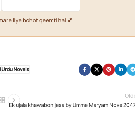
mare liye bohot qeemti hai 💕
l
Urdu Novels
Old
Ek ujala khawabon jesa by Umme Maryam Novel204