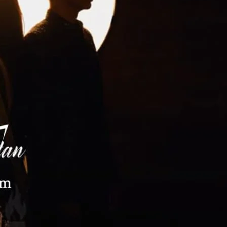
: Novel20478
” بیٹھنے کو نہیں کہو گے تیمور علی خان آخر کو ایک پٹھان میزبان ہو تم۔”
باز خان نے اندر داخل ہوتے ہی سفید پڑتی زرمینے کو فاتحانہ ن
بھرا دو قدم بڑھ کر اس
تھا۔
ٹوک کہا تو تیمور کی سرخ انگار
گا۔۔۔۔۔” وہ بولا تو لہجے میں
باز خان کو جیسے کسی نے للکارا تھا اس لمحے زمان خان کی اٹھتی 
ہو گیا 
” یہ میرے بیٹے کی منگ تھی۔ اس سے تم کیسے نکاح کر سکتے ہو؟”
دوسرے کی منگ پر تسلط جمانے کی روایت تم لوگوں کی ہی ڈالی ہوئی