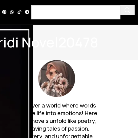
fridi Novel20478
Discover a world where words
breathe life into emotions! Here,
Urdu novels unfold like poetry,
weaving tales of passion,
mystery, and unforgettable