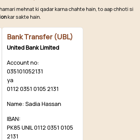
hamari mehnat ki qadar karna chahte hain, to aap chhoti si
ion
kar sakte hain.
Bank Transfer (UBL)
United Bank Limited
Account no:
035101052131
ya
0112 0351 0105 2131
Name: Sadia Hassan
IBAN:
PK85 UNIL 0112 0351 0105
2131