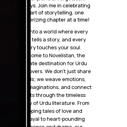
journeys. Join me in celebrating
the art of storytelling, one
mesmerizing chapter at a time!
شہ
Step into a world where every
word tells a story, and every
story touches your soul.
Welcome to Novelistan, the
ultimate destination for Urdu
novel lovers. We don’t just share
novels; we weave emotions,
ignite imaginations, and connect
شہ
hearts through the timeless
beauty of Urdu literature. From
gripping tales of love and
betrayal to heart-pounding
suspense and drama, our