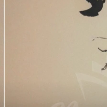
“اگر پسند کروں بھی تو کس بنیاد پر۔آپ کے اور میرے مابین تعلق ہی کیا ہے کیوں آپ میرے بیٹوں کو اپنا عادی بنانا چاہتے ہیں لیکن نہیں یہ تو