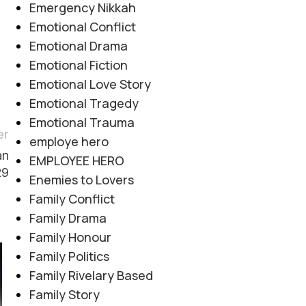
Emergency Nikkah
Emotional Conflict
Emotional Drama
Emotional Fiction
Emotional Love Story
Emotional Tragedy
Emotional Trauma
er
employe hero
an
EMPLOYEE HERO
29
Enemies to Lovers
Family Conflict
Family Drama
Family Honour
Family Politics
06
Family Rivelary Based
AUG
Family Story