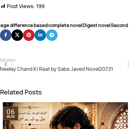
Post Views:
199
age difference based
complete novel
Digest novel
Second 
Newer
Neelay Chand Ki Raat by Saba Javed Novel20731
Related Posts
06
AUG