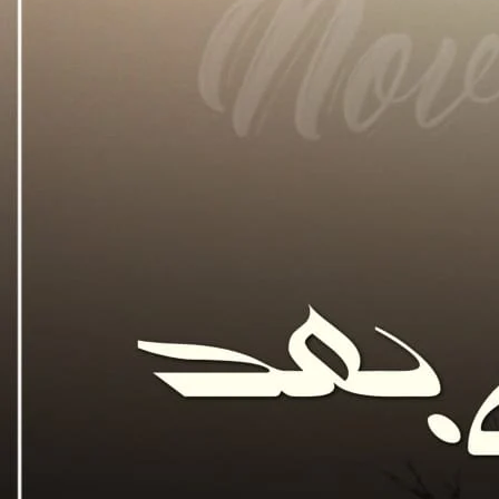
“گر میں جی جان سے سلگ گئی۔
“قل۔” میں آنکھوں کی نمی چھپانے کے لیے رخ موڑ گئی۔