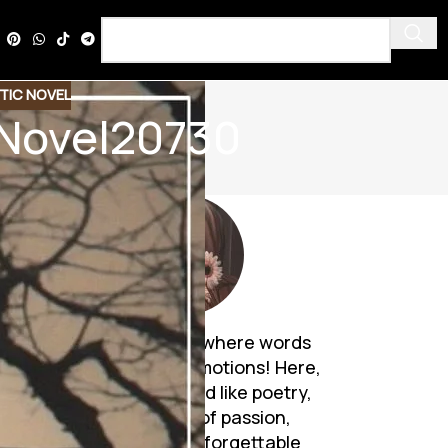
TIC NOVEL
 Novel20730
Discover a world where words
breathe life into emotions! Here,
Urdu novels unfold like poetry,
weaving tales of passion,
mystery, and unforgettable