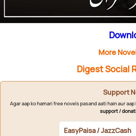
Downlo
More Novel
Digest Social 
Support N
Agar aap ko hamari free novels pasand aati hain aur aap 
support / donat
EasyPaisa / JazzCash