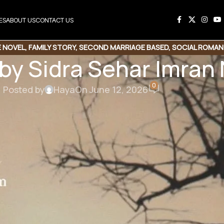
ES
ABOUT US
CONTACT US
 NOVEL
,
FAMILY STORY
,
SECOND MARRIAGE BASED
,
SOCIAL ROMAN
by Sidra Sehar Imran
0
Posted by
Haya
On June 12, 2026
his Novel
e Link
Copy Code
 Sidra Sehar Imran
 Second Marriage base | Family Story