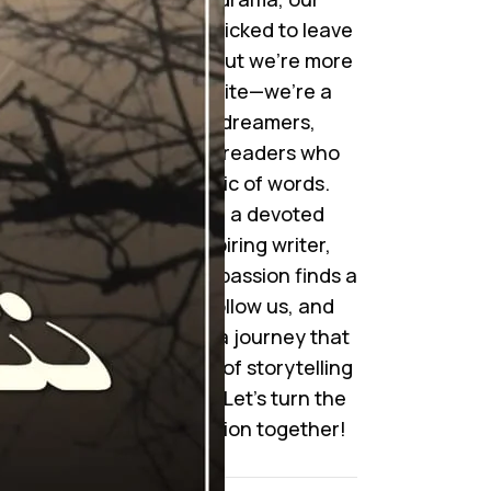
collection is handpicked to leave
you mesmerized. But we’re more
than just a website—we’re a
community of dreamers,
storytellers, and readers who
cherish the magic of words.
Whether you’re a devoted
reader or an aspiring writer,
here’s where your passion finds a
home. Join us, follow us, and
become a part of a journey that
celebrates the art of storytelling
like never before. Let’s turn the
pages of imagination together!