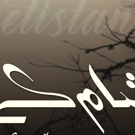
آف کورس۔”وہ دلکشی سے مسکرائے۔م
“مسٹر اب اپ کی یہ باتیں مجھے انسپائر کرتی ہیں نہ آپ کی عادتیں۔۔۔”
“میں تو اب بھی ویسا ہی ہوں جیسا چھ برس پہلے تھا۔”
مگر میں اب ویسی نہیں رہی۔احمق نادان بے وقوف اور کم ع
“جذباتی ہو تم آج بھی ہو نوال ہاں ساتھ ساتھ تلخ مزاج اور کچھ کچھ عقل مند بھی ہوگئی ہو۔”