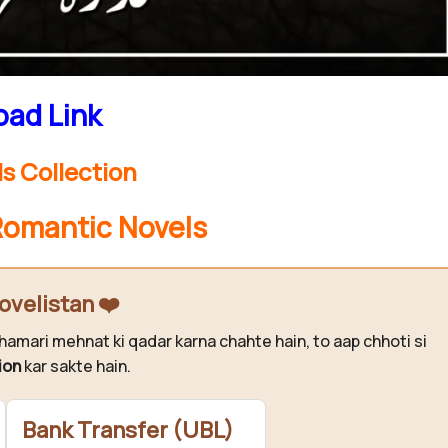
ad Link
s Collection
Romantic Novels
ovelistan ❤️
hamari mehnat ki qadar karna chahte hain, to aap chhoti si
ion
kar sakte hain.
Bank Transfer (UBL)