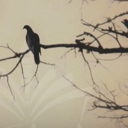
“آپ کس رشتے سے میرے بیٹے سے اتنی محبتیں جتاتے ہیں۔”
“تم بعض اوقات بہت زیادتی کر جاتے ہو نوال۔احظم ابھی۔۔”
“یہ میرے سوال کا جواب نہیں ہے۔”
“کیا تمہیں یہ پسند نہیں۔”
آپ کی پرانی عادت ہے پہلے انسان کو اپنا عادی بنا لینا اور جب وہ محبت میں مبتلا ہو جائے تو اسے بری طرح دھتکار دینا۔۔۔”
“احظم بچہ ہے اسے رویوں کی سمجھ نہیں ہے تم اس کے معصوم ذہن کو سوالوں سے کیوں بھر دینا چاہتی ہو۔؟”
“مجھے اپنے بیٹے کی آپ سے زیادہ پرواہ ہے۔اس کی تربیت کیسے کرنی ہے معلوم ہے مجھے۔”
“تمہیں کبھی بھی رویے کو بڑا نہیں ایا نوال نہ محبت کے رشتوں کو اور نہ اب نفرت کے۔۔۔”
“آپ کو آتا ہے۔”