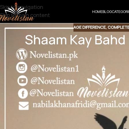
Skip to navigation
HOME
BLOG
CATEGORI
Skip to main content
AGE DIFFERENCE
,
COMPLETE
Shaam Kay Bahd 
Share t
Share QR
Shar
Shaam Kay Bahd by
Age Difference | Rude Hero base |