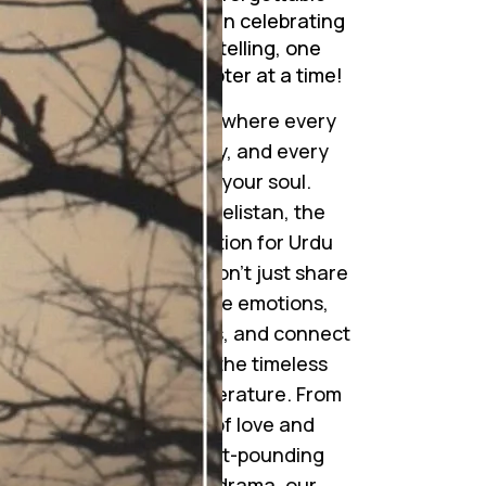
journeys. Join me in celebrating
the art of storytelling, one
mesmerizing chapter at a time!
Step into a world where every
word tells a story, and every
story touches your soul.
Welcome to Novelistan, the
ultimate destination for Urdu
novel lovers. We don’t just share
novels; we weave emotions,
ignite imaginations, and connect
hearts through the timeless
beauty of Urdu literature. From
gripping tales of love and
betrayal to heart-pounding
suspense and drama, our