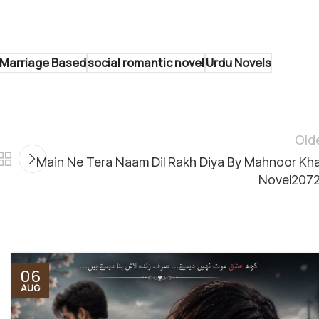
Marriage Based
social romantic novel
Urdu Novels
Old
Main Ne Tera Naam Dil Rakh Diya By Mahnoor Kh
Novel207
06
AUG