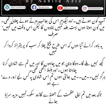
اور معاملہ حل ہوجائے گا لیکن شاید تمہیں ایسا منظور نہیں تھا۔”
“مجھے کیا منظور ہے کیا نہیں یہ جاننے والے
آپ کون ہوتے ہیں۔”وہ ایکدم اس کی جانب مڑتے ہوئے چلائی تھی۔
“میں کون ہوتا ہوں بہت جلد تمہیں بتادوں گا لیکن اس وقت میں تمہیں
صرف
یہ باور کرانے آیا ہوں کہ اس طرح چیخ چلا کر سب کو پریشرائز کروا کر
تمہیں
کچھ نہیں ملے گا۔ہوگا وہی جو میں چاہوں گا اور میں تم سے شادی کرنا
چاہتا ہوں۔”وہ بلبلا اٹھی تھی۔
“ہرگز نہیں۔۔میں۔۔میں جانتی ہوں تم اس شادی پہ کس لیے زور دے
رہے ہو
تاکہ بعد میں تم اپنی عظمت کے جھنڈے گاڑھ سکو۔تمہیں مزید سراہا
جائے