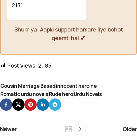
2131
Shukriya! Aapki support hamare liye bohot
qeemti hai 💕
Post Views:
2,185
Cousin Marriage Based
innocent heroine
Romatic urdu novels
Rude hero
Urdu Novels
Newer
Older