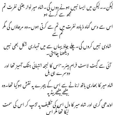
لیکن۔۔لیکن میں ایسا نہیں ہونے دوں گی۔شاہ میر نواز جتنی نفرت تم
مجھ سے کرتے ہو
اس سے دس گناہ ذیادہ نفرت میں تم سے کرتی ہوں۔وہ مرجاؤں گی مگر
تم سے
شادی نہیں کروں گی۔چلے جاؤ یہاں سے میں تمہاری شکل بھی نہیں
دیکھنا چاہتی۔
آئی سے گیٹ لاسٹ فرام ہیئر۔”اس کا لہجہ انتہائی ہتک آمیز تھا اور
دوسرے ہی ہل
شاہ میر کا بھاری ہاتھ زناٹے سے اس کے چہرے پہ نقش ہوگیا تھا۔وہ
بیٹھے بیٹھے بیڈ پہ
اوندھی گری اور شاہ میر کا دل اس کی تکلیف پہ تڑپ کر اس کی سمت
لپکا تھا مگر اس