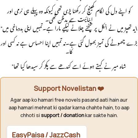
کو اپنے دل کی لگام کھینچ کر رکھنا پڑی تھی کیونکہ وہ پہلے ہی نرمی اور
اپنائیت سے بدظن تھی۔
“یہ تھپڑ میں نے انکل پر چیخنے چلانے کیلیے مارا ہے۔تمہیں اپنی بددماغی میں\
بڑے چھوٹے کی تمیز بھول گئی ہے۔نہ تمہیں اپنا احساس ہے نہ کسی اور
کا۔
”شاہ میر نے کہتے ہوئے اسے کندھے سے پکڑ کر سیدھا کیا تھا
Support Novelistan ❤️
Agar aap ko hamari free novels pasand aati hain aur
aap hamari mehnat ki qadar karna chahte hain, to aap
chhoti si
support / donation
kar sakte hain.
EasyPaisa / JazzCash