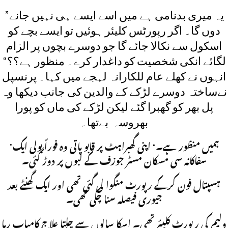
”یہ میری بدنامی ہے میں اسے ایسے ہی نہیں جانے
دوں گا۔ اگر رپورٹس کلیئر ہوئیں تو ایسے بچے کو
اسکول سے نکالا جائے گا جو دوسرے بچوں پر الزام
لگائے انکی شخصیت کو داغدار کرے۔ منظور ہے؟؟“
انہوں نے کھلے عام للکارانہ لہجے میں کہا۔ پرنسپل
نےساختہ دوسرے لڑکے کے والدین کی جانب دیکھا وہ
پل بھر کو گھبرا گئے لیکن لڑکے کی ماں کو پورا
بھروسہ بےتھا۔
”ہمیں منظور ہے۔“ اپنی گھبراہٹ پر قابو پاتی وہ فوراً بولی ایک
سفاکانہ سی مسکان مسٹر جوزف کے لبوں پر دوڑ گئی۔
ہسپتال فون کرکے رپورٹ منگوا لی گئی تھی اور ایک گھنٹے بعد
جیوری فیصلہ سنا چکی تھی۔
ولیم کی رپورٹ کلیئر تھی۔ اسکا سالوں سے چلتا علاج کامیاب رہا