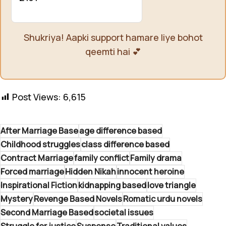
Shukriya! Aapki support hamare liye bohot
qeemti hai 💕
Post Views:
6,615
After Marriage Base
age difference based
Childhood struggles
class difference based
Contract Marriage
family conflict
Family drama
Forced marriage
Hidden Nikah
innocent heroine
Inspirational Fiction
kidnapping based
love triangle
Mystery
Revenge Based Novels
Romatic urdu novels
Second Marriage Based
societal issues