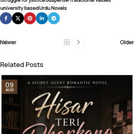
Struggle for justice
Suspense
Traditional values
university based
Urdu Novels
Newer
Older
Related Posts
09
AUG