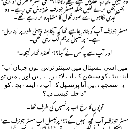
”وہ تمہیں مار رہا تھا میں کیسے پیچھے رہتا؟؟“ انکی کھسر پسھر کی آوازی
بھن بھن کرنے لگیں جبکہ مسٹر جوزف خاموش ہی رہے۔ وہ
گہری نگاہوں سے صورتحال کا مشاہدہ کر رہے تھے۔
”مسٹر جوزف آپ کو بتانا چاہیے تھا کہ آپکا بیٹا ذہنی طور پر ابنارمل
ہے۔“ پرنسپل برہم لگ رہی تھی۔
”اور آپ سے یہ کس نے کہا؟؟“ ٹھنڈہ ٹھار لہجہ۔
”میں اسی ہسپتال میں سینئر نرس ہوں جہاں آپ
اپنے بیٹے کو سیشن کے لیے لاتے رہے ہیں اور ہمیں تو
یہ سمجھ نہیں آتا پرنسپل کہ آپ نے ایسے بچے کو
داخلہ کیسے دیا؟“
توپوں کا رخ اب پرنسپل کی طرف تھا۔
”مسٹر جوزف آپ کچھ کہیں گے؟؟“ پرنپسل اب مسٹر جوزف سے