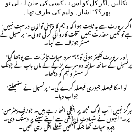
نکالیں۔اگر کل کو اس نے کسی کی جان لے لی تو
پھر؟؟“ اشارہ ولیم کی طرف تھا۔
”اگر رپورٹ سے یہ ثابت ہوا کہ ولیم کا ذہنی توازن درست نہیں
ہے تو ہمیں معذرت ہمیں سخت کاروائی کرنی ہوگی۔“ پرنسپل نے
مسٹر جوزف سے کہا۔
”اور رپورٹ کلیئر ہوئی تو؟؟“ سرد سپاٹ تاثرات سے پوچھا گیا
پرنسپل کے ساتھ ساتھ دوسرے لڑکے کے ماں باپ نے چونک
کر مسٹر ولیم کو دیکھا۔
”تو اسکا فیصلہ جیوری فیصلہ کرے گی۔“ پرنسپل نے سنبھلتے
جواب دیا۔
”ہرگز نہیں! آپ لوگ مجھ پر انگلی اٹھا رہے ہیں۔ جوزف پیٹرسن
پر۔“ انہوں نے شہادت کی انگلی سے اپنے سینے پر دستک دی۔
چہرہ سپاٹ تھا جبکہ آنکھیں شعلے اگل رہی تھیں۔