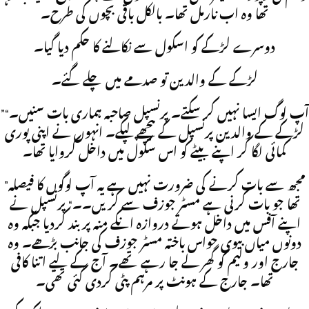
تھا وہ اب نارمل تھا۔ بالکل باقی بچوں کی طرح۔
دوسرے لڑکے کو اسکول سے نکالنے کا حکم دیا گیا۔
لڑکے کے والدین تو صدمے میں چلے گئے۔
”آپ لوگ ایسا نہیں کر سکتے۔ پرنسپل صاحبہ ہماری بات سنیں۔“
لڑکے کے والدین پرنسپل کے پیچھے لپکے۔ انہوں نے اپنی پوری
کمائی لگا کر اپنے بیٹے کو اس سکول میں داخل کروایا تھا۔
”مجھ سے بات کرنے کی ضرورت نہیں ہے یہ آپ لوگوں کا فیصلہ
تھا جو بات کرنی ہے مسٹر جوزف سے کریں۔۔“ پرنسپل نے
اپنے آفس میں داخل ہوتے دروازہ انکے منہ پر بند کردیا جبکہ وہ
دونوں میاں بیوی حواس باختہ مسٹر جوزف کی جانب بڑھے۔ وہ
جارج اور ولیم کو گھر لے جا رہے تھے۔ آج کے لیے اتنا کافی
تھا۔ جارج کے ہونٹ پر مرہم پٹی کردی گئی تھی۔