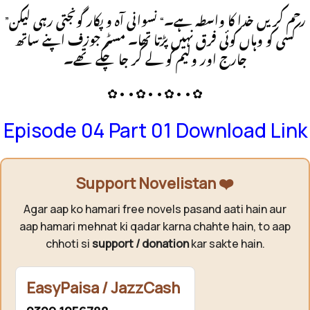
”رحم کریں خدا کا واسطہ ہے۔“ نسوانی آہ و پکار گونجتی رہی لیکن
کسی کو وہاں کوئی فرق نہیں پڑتا تھا۔ مسٹر جوزف اپنے ساتھ
جارج اور ولیم کو لے کر جا چکے تھے۔
✿••✿••✿••✿
Episode 04 Part 01 Download Link
Support Novelistan ❤️
Agar aap ko hamari free novels pasand aati hain aur
aap hamari mehnat ki qadar karna chahte hain, to aap
chhoti si
support / donation
kar sakte hain.
EasyPaisa / JazzCash