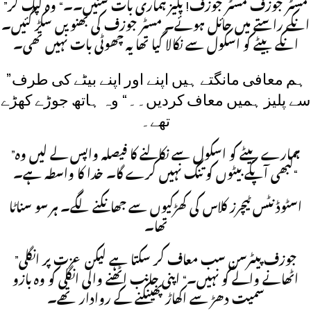
”مسٹر جوزف مسٹر جوزف! پلیز ہماری بات سنیں۔۔“ وہ لپک کر
انکے راستے میں حائل ہوئے۔ مسٹر جوزف کی بھنویں سکڑ گئیں۔
انکے بیٹے کو اسکول سے نکالا گیا تھا یہ چھوٹی بات نہیں تھی۔
”ہم معافی مانگتے ہیں اپنے اور اپنے بیٹے کی طرف
سے پلیز ہمیں معاف کردیں۔۔“ وہ ہاتھ جوڑے کھڑے
تھے۔
”ہمارے بیٹے کو اسکول سے نکالنے کا فیصلہ واپس لے لیں وہ
کبھی آپکے بیٹوں کو تنگ نہیں کرے گا۔ خدا کا واسطہ ہے۔“
اسٹوڈنٹس ٹیچرز کلاس کی کھڑکیوں سے جھانکنے لگے۔ ہر سو سناٹا
تھا۔
”جوزف پیٹرسن سب معاف کر سکتا ہے لیکن عزت پر انگلی
اٹھانے والے کو نہیں۔“ اپنی جانب اٹھنے والی انگلی کو وہ بازو
سمیت دھڑ سے اکھاڑ پھینکنے کے روادار تھے۔