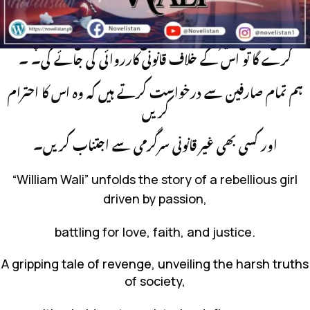
اجازت کے پوسٹ کرنا سختی سے منع ہے۔
اگر کوئی شخص بغیر اجازت کے اس مواد کو چوری کر کے پوسٹ
کرے گا تو اس کے خلاف قانونی کارروائی کی جائے گی۔ ۔
ہم تمام صارفین سے درخواست کرتے ہیں کہ وہ اس کا احترام
کریں
اور کسی بھی غیر قانونی سرگرمی سے اجتناب کریں۔
“William Wali” unfolds the story of a rebellious girl
driven by passion,
battling for love, faith, and justice.
A gripping tale of revenge, unveiling the harsh truths
of society,