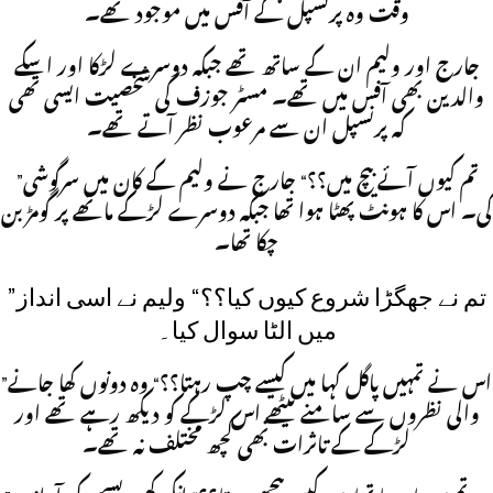
وقت وہ پرنسپل کے آفس میں موجود تھے۔
جارج اور ولیم ان کے ساتھ تھے جبکہ دوسرے لڑکا اور اسکے
والدین بھی آفس میں تھے۔ مسٹر جوزف کی شخصیت ایسی تھی
کہ پرنسپل ان سے مرعوب نظر آتے تھے۔
”تم کیوں آئے بیچ میں؟؟“ جارج نے ولیم کے کان میں سرگوشی
کی۔ اس کا ہونٹ پھٹا ہوا تھا جبکہ دوسرے لڑکے ماتھے پر گومڑ بن
چکا تھا۔
”تم نے جھگڑا شروع کیوں کیا؟؟“ ولیم نے اسی انداز
میں الٹا سوال کیا۔
”اس نے تمہیں پاگل کہا میں کیسے چپ رہتا؟؟“ وہ دونوں کھا جانے
والی نظروں سے سامنے بیٹھے اس لڑکے کو دیکھ رہے تھے اور
لڑکے کے تاثرات بھی کچھ مختلف نہ تھے۔