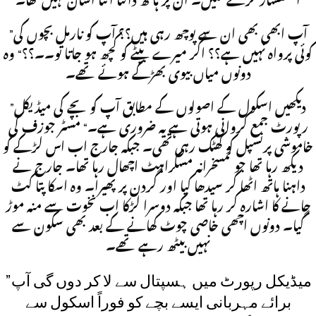
استفسار کرنے لگیں۔ ان پر ہاتھ ڈالنا اتنا آسان نہیں تھا۔
”آپ ابھی بھی ان سے پوچھ رہی ہیں؟؟ آپ کو نارمل بچوں کی
کوئی پرواہ نہیں ہے؟؟ اگر میرے بیٹے کو کچھ ہو جاتا تو۔۔؟؟“ وہ
دونوں میاں بیوی بھڑکے ہوئے تھے۔
”دیکھیں اسکول کے اصولوں کے مطابق آپ کو بچے کی میڈیکل
رپورٹ جمع کروانی ہوتی ہے یہ ضروری ہے۔“ مسٹر جوزف کی
خاموشی پرنسپل کو کھٹک رہی تھی۔ جبکہ جارج اب اس لڑکے کو
دیکھ رہا تھا جو تمسخرانہ مسکراہٹ اچھال رہا تھا۔ جارج نے
داہنا ہاتھ اٹھا کر سیدھا کیا اور گردن پر پھیرا۔ وہ اسکا پتا کٹ
جانے کا اشارہ کر رہا تھا جبکہ دوسرا لڑکا اب نخوت سے منہ موڑ
گیا۔ دونوں اچھی خاصی چوٹ کھانے کے بعد بھی سکون سے
نہیں بیٹھ رہے تھے۔
”میڈیکل رپورٹ میں ہسپتال سے لا کر دوں گی آپ
برائے مہربانی ایسے بچے کو فوراً اسکول سے