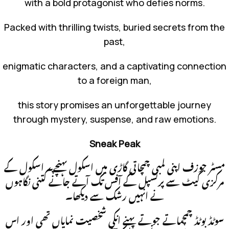
with a bold protagonist who defies norms.
Packed with thrilling twists, buried secrets from the
past,
enigmatic characters, and a captivating connection
to a foreign man,
this story promises an unforgettable journey
through mystery, suspense, and raw emotions.
Sneak Peak
مسٹر جوزف اپنی لمبی چمچاتی گاڑی میں اسکول پہنچے۔ اسکول کے
مرکزی گیٹ سے پرنسپل کے آفس تک آتے جانے کتنی نگاہوں
نے انہیں رشک سے دیکھا۔
سوٹڈ بوٹڈ چمچماتے جوتے پہنے انکی شخصیت نمایاں تھی اور اس