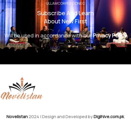
ULLAMCORPER DONEC
Subscribe And Learn
About New First
Will be used in accordance with our
Privacy Policy
Novelistan
2024 | Design and Developed by
Digihive.com.pk
.