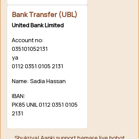
Bank Transfer (UBL)
United Bank Limited
Account no:
035101052131
ya
0112 0351 0105 2131
Name: Sadia Hassan
IBAN:
PK85 UNIL 0112 0351 0105
2131
Shukriya! Aapki support hamare liye bohot