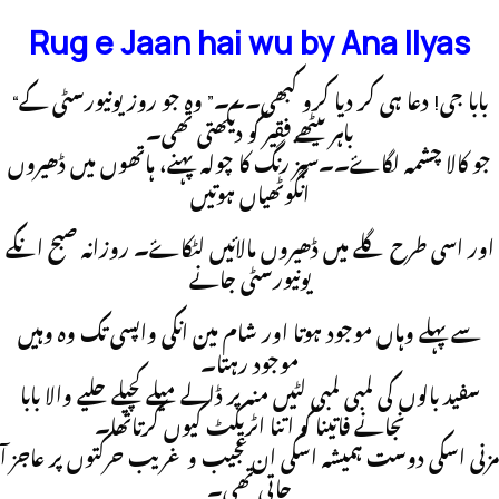
Rug e Jaan hai wu by Ana Ilyas
“بابا جی! دعا ہی کر ديا کرو کبھی۔۔۔” وہ جو روز يونيورسٹی کے
باہر بيٹھے فقير کو ديکھتی تھی۔
جو کالا چشمہ لگاۓ۔۔سبز رنگ کا چولہ پہنے، ہاتھوں ميں ڈھيروں
انگوٹھياں ہوتيں
اور اسی طرح گلے ميں ڈھيروں مالائيں لٹکاۓ۔ روزانہ صبح انکے
يونيورسٹی جانے
سے پہلے وہاں موجود ہوتا اور شام مين انکی واپسی تک وہ وہيں
موجود رہتا۔
سفيد بالوں کی لمبی لمبی لٹيں منہ پر ڈالے ميلے کچيلے حليے والا بابا
نجانے فاتينا کو اتنا اٹريکٹ کيوں کرتاتھا۔
مزنی اسکی دوست ہميشہ اسکی ان عجيب و غريب حرکتوں پر عاجز آ
جاتی تھی۔