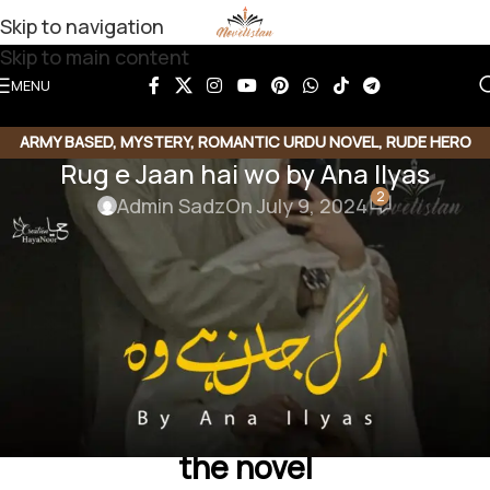
Skip to navigation
Skip to main content
MENU
ARMY BASED
,
MYSTERY
,
ROMANTIC URDU NOVEL
,
RUDE HERO
Rug e Jaan hai wo by Ana Ilyas
BASED
,
SUSPENSE THRILLER
,
UNDER COVER AGENT
2
Admin Sadz
On July 9, 2024
Rug e Jaan hai wo By
Ana Ilyas
Genre:
#suspense #mystery #forcedmarriage
#undercoveragent
Click the link below to download
the novel