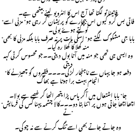
فاتينا تو لگتا تھا آج اس کا انٹرويو لينے بيثھی ہے۔
“فاتی بس کرو کيوں اس بيچارے کو پريشان کر رہی ہو” مزنی اسے
ٹوکتے ہوۓ بولی۔
“بابا جی مشکوک لگتے ہو” اسکی بات پر نہ صرف بابا بلکہ مزنی کا بھی
منہ کھلا کا کھلا رہ گيا۔
وہ ايسی ہی تھی جو منہ ميں آتا بول ديتی۔۔جو محسوس کرتی کہہ
ديتی
“دفعہ ہو جا يہاں سے ناہنجار لڑکی۔۔۔۔فقيروں کو چھيڑنے کا
انجام بہت برا ہوتا ہے بھاگ
جا” بابا اشتعال ميں آکر پاس پڑا پتھر اٹھا کر غصے سے بولا۔
“اچھااچھا جاتی ہوں پر اتنا بتا دو۔۔۔کالا چشمہ پہنا کس کی فرمايش
تے”
وہ جاتے جاتے بھی اسے تنگ کرنے سے نہ چوکی۔