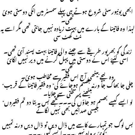
ابھی يونيورسٹی شروع ہوتے ہی پہلے سمسٹر مين انکی دوستی ہوئ
تھی۔
لہذا وہ فاتينا کے بارے ميں بہت زيادہ نہيں جانتی تھی مگر اسے يہ
نٹ کھٹ سی
زندگی کو بھرپور طريقے سے جينے والی فاتينا بہت پسند آئ تھی۔
اسی لئيۓ اس نے دوستی ميں پہل کرنے ميں دير نہيں لگائ
تھی۔
وہ نيچے بيٹھی آج اس فقير سے مخاطب ہوئ۔
“چلی جا بھاگ جا ورنہ بھسم ہوجاۓ گی” وہ فقير فاتينا کے قريب
بيٹھنے پر سختی سے چلايا۔
“لو ايسے کيسے بھسم ہو جاؤں گی۔۔۔مجھے بس يہ بتا دو تم فقيروں
جيسی صدائيں بھی نہيں لگاتے
بس لوگ جو تمہارے کاسے ميں ڈال ديں تو ڈال ديں ورنہ تمہيں
کوئ پرواہ نہيں۔۔۔ايسے کيوں۔۔۔”