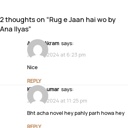
2 thoughts on “
Rug e Jaan hai wo by
Ana Ilyas
”
Adnan Akram
says:
July 22, 2024 at 6:23 pm
Nice
REPLY
Khadija umar
says:
July 22, 2024 at 11:25 pm
Bht acha novel hey pahly parh howa hey
REPLY