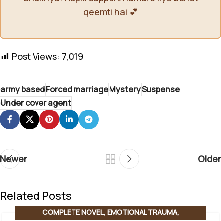
qeemti hai 💕
Post Views:
7,019
army based
Forced marriage
Mystery
Suspense
Under cover agent
Newer
Older
Related Posts
COMPLETE NOVEL
,
EMOTIONAL TRAUMA
,