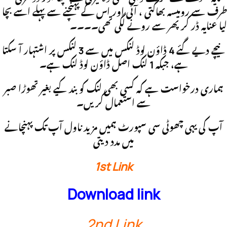
طرف سے رومیسہ بھاگتی ، آئی اور اس کے پہنچنے سے پہلے اسے بچا
لیا عنایہ ڈر کر پھر سے رونے لگی تھی۔۔۔۔
نیچے دیے گئے 4 ڈاؤن لوڈ لنکس میں سے 3 لنکس پر اشتہار آ سکتا
ہے، جبکہ 1 لنک اصل ڈاؤن لوڈ لنک ہے۔
ہماری درخواست ہے کہ کسی بھی لنک کو بند کیے بغیر تھوڑا صبر
سے استعمال کریں۔
آپ کی یہی چھوٹی سی سپورٹ ہمیں مزید ناول آپ تک پہنچانے
میں مدد دیتی
1st Link
Download link
2nd Link