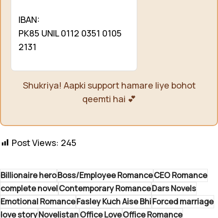
IBAN:
PK85 UNIL 0112 0351 0105
2131
Shukriya! Aapki support hamare liye bohot
qeemti hai 💕
Post Views:
245
Billionaire hero
Boss/Employee Romance
CEO Romance
complete novel
Contemporary Romance
Dars Novels
Emotional Romance
Fasley Kuch Aise Bhi
Forced marriage
love story
Novelistan
Office Love
Office Romance