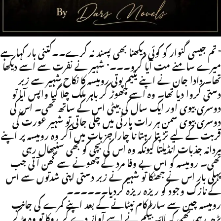
” تم جیسی گنوار کو کوئی دیکھنا بھی پسند نہ کرے۔۔کتنی بار کہا ہے
میرے سامنے مت آیا کرو۔۔۔” شہیر نے نفرت سے اسے دیکھا
تھا۔ دادا جان نے اپنے یتیم پوتی رومیسہ کا نکاح شہیر سے زبر
دستی کروا دیا تھا۔ وہ اسے چھوڑ کر باہر ملک چلا گیا واپس آیا تو
دوسری بیوی اور ایک سال کی بیٹی اس کے ساتھ تھی۔ اس کی
دوسری بیوی سمن ہر رات پارٹی میں چلی جاتی تو شہیر عورت کی
قربت کے لیے تڑپتا رہتا نا چارا جزبات میں آکر وہ رومیسہ پر اپنے
مردانہ جذبات انڈیلتا کیونکہ وہ اس کی بچی کو بھی سنبھال رہی
تھی۔ رومیسہ کو اس بے وفا مرد کے چھونے سے گھن آتی جب
پہلی بار اس نے جھٹکا تو شہیر نے زبر دستی اپنی شدتوں سے اس
کے نازک وجود کو ریزہ ریزہ کردیا۔۔۔۔۔۔
رومیسہ چین سے سارا کام نپٹانے کے بعد اپنے کمرے کی جانب
بڑھ رہی تھی کہ لائبہ بیگم نے اسے آواز دے کر روکا تو وہ مڑ کر