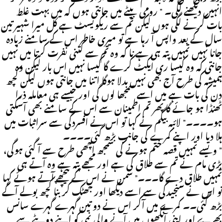
انہیں دیکھنے لگی۔ ” رومی بیٹے میں جانتی ہوں کہ میں بہت غلط
بات کرنے لگی ہوں لیکن تم سے ریکویسٹ ہے کل میرا شہیر تین
سال کے بعد واپس آ رہا ہے تو میری خاطر اس کے سامنے زیادہ
جانا نہیں تمہیں پتہ ہی ہے نا کہ وہ تم سے کتنی نفرت کرتا میں نہیں
جانتی کہ وہ کیسا ری ایکٹ کرے گا کیسا نہیں اس بار لیکن وہ
ہمیشہ کی طرح آج بھی نہیں بدلا ہوگا اتنا میں جانتی ہوں لیکن کچھ
دن کی بات ہے میں اسے سمجھا لوں گی اور جیسے ہی معاملہ ذرا
ٹھنڈا ہو جائے گا پھر تم اطمینان سے اس کے سامنے بھی آسکتی
ہو۔۔۔۔” لائبہ بیگم نے کہا تو اس نے افسردگی سے سراثبات میں
ہلا دیا اور اپنے کمرے کی جانب بڑھ گئی۔۔۔۔
” ویسے تمہیں قصہ ختم ہونے کی سمجھ اچھی طرح سے آ گئی ہوگی،
بڑی مام نے تم سے طلاق کی ہے اور مجھے پتہ ہے وہ آتے ہی
تمہیں طلاق دے گا۔۔۔” سمن نے اس کے پیچھے آتے ہوئے کہا
تو اس نے سنجیدگی سے اسے دیکھا اور جھٹک کر بنا کچھ بولے آگے
بڑھ گئی۔۔ کمرے میں آکر اس نے دو تین گہرے گہرے سانس
بھرے اور اپنی آنکھوں میں آنے والی نمی کو اپنے دوپٹے سے