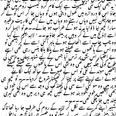
” یہ بھی ایک نئی مصیبت ہے ایک کام کرو گیسٹ روم میں چلی
جاؤ اس کا دروازہ میں کھول دیتی ہوں تو وہاں جا کر اس کو لے کر
سوجا لیکن نہیں وہاں رہنے دو وہاں میں نے ابھی کارپٹ وغیرہ
سارا کچھ نیا ڈلوایا یہ نہ ہو کے خراب ہو جائے۔۔۔ تو ایسا کرو
اسے لاؤنج میں لے کر وہیں پر بیٹھ جاؤ۔۔۔ ” لائبہ بیگم نے کہا
وہ چپ چاپ اسے اٹھائے ہوئے باہر آگئی اسے لے کر بیٹھی تو
وہ اس کے ہاتھوں سے کھیلتے ہوئے ہلکا ہلکا ہنس رہی تھی اسے
بے اختیار اس بچی پر ترس آیا جس کے لیے شاید یہاں پہ اسی کی
طرح کوئی جگہ نہیں تھی وہ بچی اس کے ہاتھوں سے کھیلتے کھیلتے
آنکھیں موندنے لگی تو اس نے صوفے کے ساتھ ٹیک لگاتے
ہوئے اسے اپنے سینے پر لیٹا کر تھپکنا شروع کردیا۔۔۔ تو کچھ ہی
دیر میں وہ سو گئی اے سی کی ٹھنڈک کی وجہ سے اس کی خود کی
بھی آنکھیں خود بخود بند ہونے لگیں کچھ ہی دیر میں وہ بھی گہری
نیند میں جا چکی تھی۔۔۔۔۔
شہیر اپنے کمرے سے نکل کر لائبہ کے روم کی طرف جا رہا تھا تاکہ
اپنی بیٹی عنایہ کو ان سے لے سکے تو وہ جیسے ہی لاؤنج میں داخل