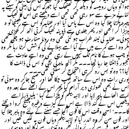
ہوا تو وہاں رومیسہ کو دیکھ کر ٹھٹھک گیا جو کہ اس کی بیٹی کو سینے پہ
لٹائے مزے سے سو رہی تھی تھی اسے دیکھتے ہی اس کا ٹھیک
چہرہ بگڑتا چلا گیا وہ اس کے پاس آیا اور عنایہ کو اس سے کھینچا تو ہ
ہڑبڑا کر اٹھی اور پھر جلدی سے ڈوپٹہ ٹھیک کرتی اٹھ کر کھڑی
ہوئی۔ عنایہ کی نیند خراب ہو گئی تھی وہ رونا سٹارٹ ہو چکی تھی
مگر وہ اسے کمرے میں لے آیا اسے بہلانے کی کوشش کرتا رہا مگر وہ
تو چپ ہونے کا نام تک نہیں لے رہی تھی وہ اسے عادت سے
مجبور ڈانٹتا جا رہا تھا۔۔۔ مگر آٹھ ماہ کی بچی کو اس کی ڈانٹ کا
کیا؟؟ وہ تو بس رو کر ہی احتجاج کر سکتی تھی۔۔۔
پوری رات وہ اس کے ساتھ کھپ چکا تھا اور صبح جاکر وہ سوئی تو
اس نے بھی تھوڑی دیر آرام کیا پھر اس کے اٹھنے کے بعد وہ
اسے اٹھائے باہر لایا اور لائبہ بیگم کو پکڑاتے کہا ” پلیز ذرا اسے
دیکھیں اس نے گند ڈالا ہے اس کے کپڑے وغیرہ چینج کروا دیجئے
گا۔۔۔” اسی وقت اس کا فون آگیا جسے سننے کے لئے وہ باہر چلا گیا
اور فون سن کر وہ اندر آیا تو لائبہ بیگم وہاں فون پہ لگیں تھیں اور
عنایہ صوفے سے گرنے والی تھی وہ تیزی سے لپکا اور دوسری