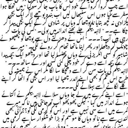
اسے چپ کروا کروا کے خود اس کا باپ جا کر سوگیا ” میں تھکا ہوا
سفر سے آیا ہوں اس سنبھال لیں اب بندہ پوچھے لاکر ایک بچی
پکڑادی نہ کچھ بتایا نا پوچھا کہ وہاں پر شادی کر کے ایک بچی پیدا کر
چکا ہے۔۔ ” لائبہ بیگم جلے بھنے انداز میں بولی۔ “کس کی بات کر
رہی ہیں آپ؟۔۔۔ ” اس نے دھڑکتے دل سے پوچھا تو پھپھو نے
چونک کر دیکھا اور پھر اپنا ماتھا تھام کر رونے لگی۔ ” میرے
شاہیر کو کسی انگریزنی نے وہاں پھنسا لیا تھا اور دیکھو ایک بچہ پیدا
کر کے بچہ اسے دے کر خود چلی گئی کسی اور کے ساتھ۔۔۔ ”
لائبہ بیگم کی بات سن کر اسے دھچکا سا لگا مگر اس نے ہمیشہ کی
طرح اس غم کو بھی اپنے اندر چھپا لیا اور اس بچی کو اٹھا کر اپنے
گلے لگاتے اسے بہلانے لگی۔۔۔۔
” اسے اپنے کمرے میں لے جا وہاں سلا لے، لائبہ بیگم نے اکتائے
ہوئے انداز میں کہا ” لیکن پھوپھو آپ تو جانتی ہیں نا کہ میرے
کمرے میں اے سی نہیں ہے اور اس کو گرمی لگی تو؟؟ آئی بھی
لندن سے ہے نا تو وہاں کا موسم تو بڑا خوشگوار سا ہے گرمی میں
رہنے کی عادی نہیں ہے۔۔۔ ” وہ ڈرے ڈرے لہجے میں بولی۔۔