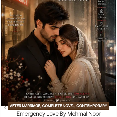
AFTER MARRIAGE
,
COMPLETE NOVEL
,
CONTEMPORARY
Emergency Love By Mehmal Noor
FICTION
,
EMOTIONAL FICTION
,
EMOTIONAL LOVE STORY
,