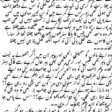
نہ چلا رات کو گرمی کی شدت سے آنکھ کھلی تو اس نے دیکھا لائٹ
گئی ہوئی تھی اور اس کے کمرے میں تو ان تین سالوں میں کسی
نے یو پی ایس کی ایک تار تک لگانے کی زحمت نہیں کی تھی جب
کہ پورے رانا ولا میں ہر ایک کے کمرے میں علیحدہ سے چلتا ہے
مگر وہ واحد تھی جس کا ہلکا سا گھوں گھوں پنکھا چلتا تھا مگر سارا
دن کاموں سے تھکی ہاتی آتی تو کب آنکھ لگتی پتا ہی نہیں چلتا
تھا۔۔۔۔
وہ اپنے بالوں کو سمیٹتی اٹھی اور باہر لان میں آکر جھولے پہ لیٹ
گئی باہر بھی حبس اور گرمی تھی لیکن بہر حال کمرے سے کافی بہتر
تھا۔ پھر لائٹ آئی تو وہ اٹھ کر اندر کی جانب بڑھ گئی وہ اپنے
کمرے کی طرف جا ہی رہی تھی کہ اسے لائبہ بیگم کے کمرے کسی
بچی کے رونے کی آواز سنائی دی۔ ” کون سی بچی رو رہی ہے؟؟
” وہ بڑبڑاتے ہوئے ان کے کمرے کی جانب بڑھی تو وہ بچی کو
لئے بہلا رہی تھی، ” کیا ہوا پھوپھو کون ہے؟؟ ” اس نے پاس جا
کر پوچھا تو لائبہ بیگم چونک کر مڑی۔۔
” شکر اللہ کا تم آگئی یہ پکڑو اس کو میری تو جان ہلکان ہو گئی ہے