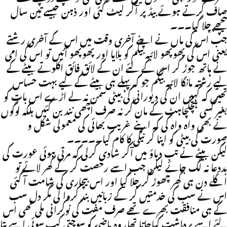
صاف کرتے ہوئے بیڈ پر آکر لیٹ گئی اور ذہن جیسے تین سال
پیچھے چلا گیا۔۔۔
جب اس کی ماں نے اپنے آخری وقت میں اس کے آخری رشتے
یعنی اس کی پھوپھو لائبہ بیگم کو بلایا اور پھوپھو آئیں تو اس کی امی
نے ہاتھ جوڑ کر اس کے لئے ان کے لائق فائق اکلوتے بیٹے کے
لیے رشتہ مانگا لائبہ بیگم جو کہ پہلے ہی بیٹے کے لیے بہت حساس
تھیں کہ کہیں ان کی دیورانی کی بیٹی سمن نہ لے اڑے اس بات کو
بغیر کسی ہچکچاہٹ کے مان کر نہ صرف اچھی نند بن گئیں بلکہ لوگوں
نے بھی واہ واہ کی کہ اپنے غریب بھائی کی معمولی شکل و
صورت کی بیٹی کو اپنا کر نیکی کا کام کیا۔۔۔۔۔
لیکن بیٹے نے تب دباؤ میں آکر شادی کرلی کہ مرتی ہوئی عورت کی
بددعا نہ لگ جائے لیکن جب اسے رخصت کر کے گھر لائے تو
اگلے دن ہی گھر چھوڑ کر چلا گیا اور اس بیچاری کی شامت آ گئی
اس نے سب کی خدمتیں کر کے زبانیں بند کروا لی مگر دل سب
کے ہی منافقت بھرے تھے صرف مفت کی نوکرانی ملی تھی اس
لئے اسے برداشت کیاجاتا تھا، وہ ماضی کو سوچتی کب سوئی اسے پتا