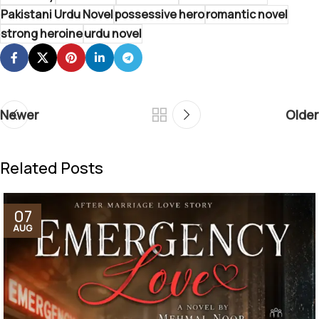
Pakistani Urdu Novel
possessive hero
romantic novel
strong heroine
urdu novel
Newer
Older
Related Posts
07
AUG