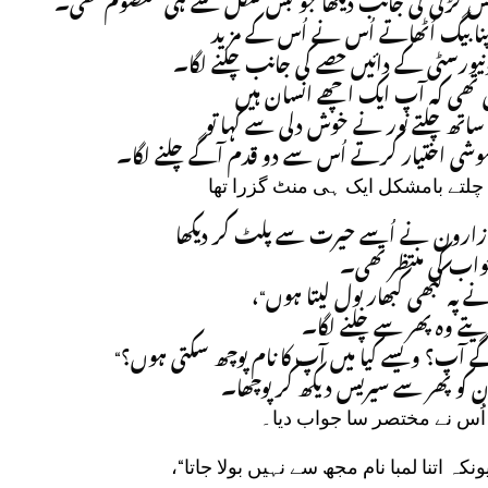
اُس لڑکی کی جانب دیکھا جو بس شکل سے ہی معصوم تھی۔
”ا بیگ اُٹھاتے اُس نے اُس کے مزید
نیورسٹی کے دائیں حصے کی جانب چلنے لگا۔
”ی تھی کہ آپ ایک اچھے انسان ہیں
اتھ چلتے نور نے خوش دلی سے کہا تو
موشی اختیار کرتے اُس سے دو قدم آگے چلنے لگا۔
” چلتے بامشکل ایک ہی منٹ گزرا تھا
زارون نے اُسے حیرت سے پلٹ کر دیکھا
جواب کی منتظر تھی۔
” پہ کبھی کبھار بول لیتا ہوں
تے وہ پھر سے چلنے لگا۔
”ٓپ؟ ویسے کیا میں آپ کا نام پوچھ سکتی ہوں؟
 کو پھر سے سیریس دیکھ کر پوچھا۔
” اُس نے مختصر سا جواب دیا۔
”نکہ اتنا لمبا نام مجھ سے نہیں بولا جاتا