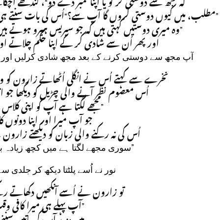
کہ مجھ سے دوستی کر لو یا اپنا نمبر دے دو“، کندھے اچکا
مطلب، میں کیوں دوستی کروں گا آپ سے؟“اُس کی بات سنتے ہی
وہ میری دوستیں کہتی ہیں کہ جو سیریس ہیرو ہوتے ہیں 
اور پھر اُن سے شادی کر کے اپنا حکم چلاتے اور
آپ مجھ سے دوستی کرنے کے بعد مجھ شادی کرلیں ا“،
نخرے سے کہتے اُس نے انگلی اُٹھاتے زارون کو 
اُس معصوم نظر آنے والی چڑیل کو دیکھا جو ا
مجھے لگتا ہے آپ کو اپنی کلاس ل
جو آپ میرا اور اپنا دونو“،
اُس کی نہ رکنے والی زبان کو دیکھتے زارون 
سوری مجھے لگتا ہے میں کچھ زیادہ “،
نور نے اُسے پلٹتا دیکھ کر جلدی 
تو زارون نے اُسے آنکھیں دکھاتے 
آپ پہلے ہی میرا کافی وق