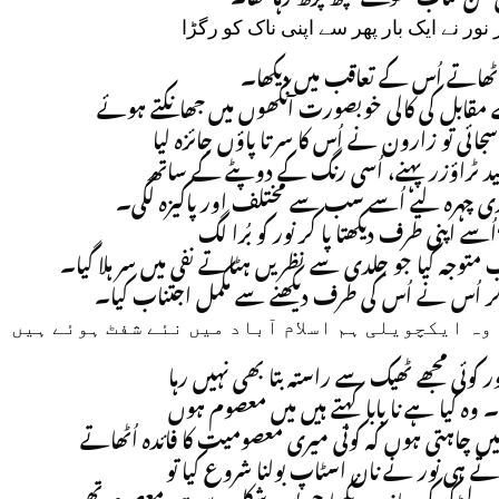
” نے ایک بار پھر سے اپنی ناک کو رگڑا
اُٹھاتے اُس کے تعاقب میں دیکھا۔
”مقابل کی کالی خوبصورت آنکھوں میں جھانکتے ہوئے
ئی تو زارون نے اُس کا سر تا پاؤں جائزہ لیا
ید ٹراؤزر پہنے، اُسی رنگ کے دوپٹے کے ساتھ
 چہرہ لیے اُسے سب سے مختلف اور پاکیزہ لگی۔
”ے اپنی طرف دیکھتا پا کر نور کو بُرا لگ
 متوجہ کیا جو جلدی سے نظریں ہٹاتے نفی میں سر ہلا گیا۔
”کر اُس نے اُس کی طرف دیکھنے سے مکمل اجتناب کیا۔
” ایکچویلی ہم اسلام آباد میں نئے شفٹ ہوئے ہیں
 کوئی مجھے ٹھیک سے راستہ بتا بھی نہیں رہا
یں۔ وہ کیا ہے نا بابا کہتے ہیں میں معصوم ہوں
ں چاہتی ہوں کہ کوئی میری معصومیت کا فائدہ اُٹھاتے
 ہی نور نے نان اسٹاپ بولنا شروع کیا تو