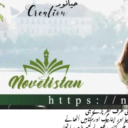
Click here to
Downlo
Read 
”تھا کہ میرے ساتھ چلیں
اور نہ ہی میں کسی کو جانتی ہوں
 آج ہی سارے کام یاد آنے تھے
ھی معاف نہیں کروں گی
،ُس نے خود کلامی کی اور خود کو سنبھالتے ہوئے
دوڑائی جو پہلے والے دو نمونوں کی طرح نہ ہو۔
” اچھی ہے بلکہ کافی پیارا ہے“،ا
 کی طرف نظر پڑتے ہی
اور اپنا بیگ اور کتابیں اُٹھائے
ں مگن کتاب کھولے کچھ پڑھ رہا تھا۔