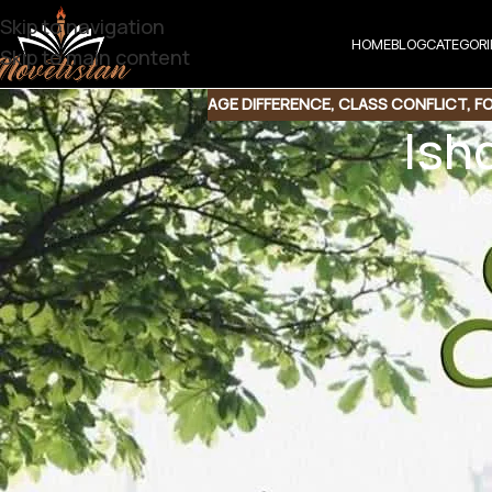
Skip to navigation
HOME
BLOG
CATEGORI
Skip to main content
AGE DIFFERENCE
,
CLASS CONFLICT
,
F
Ishq
Pos
Novel:
Ishq e Zar
Writer:
Zaroon Ali
Genre:
Sudden Marriage | Class Difference Based | Can
Couples | Happy ending Based | Romantic Fiction | Un
Encounters | Love Story | Pakistani Literature | Friend
Academic Challenges | First Love | Personal Growth |
| Family Dynamics | Social Expectations |