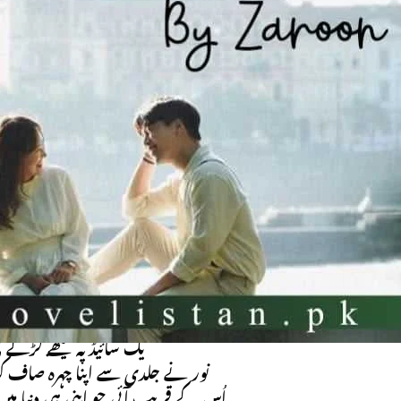
 Download Novel
ad Link
Online
میں نے بابا سے کہا بھی ،
مجھے نہ تو یہاں راستوں کا پتا ہے 
جو میری مدد کر دے پر بابا کو بھی
اور رضا اُسے تو میں کب“
سرخ ہوتی ناک کو ایک بار پھر سے دوپٹے سے رگڑتے ا
ایک بار پھر سے کسی ایسے انسان کی تلاش میں نظر 
ہاں یہ کچھ اچھا لگ رہا ہے، شکل بھی
یک سائیڈ پہ بیٹھے لڑکے
نور نے جلدی سے اپنا چہرہ صاف کیا 
اُس کے قریب آئی جو اپنی ہی دنیا می