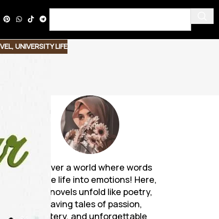
VEL
,
UNIVERSITY LIFE
Discover a world where words
breathe life into emotions! Here,
s
Urdu novels unfold like poetry,
weaving tales of passion,
mystery, and unforgettable