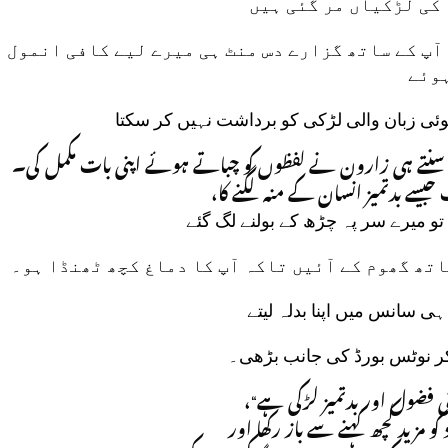
کی لڑکیاں مر گئی ہیں
آپ کے ساتھ گزارے دس منٹ ہی میرے لیے کافی انمول
وئے
ئی زبان والی لڑکی کو برداشت نہیں کر سکتا
سنتے ہی زارون نے لفظوں کو چباتے ہوئے اپنی بات مکمل کی۔
”جیسے بدتمیز انسان کے منہ لگنے کا
 تو میرے سر پہ چڑھ کے بولنے لگ گئے
تھ گھوم کے آئیں تاکہ آپ کا دماغ کچھ ٹھنڈا ہو۔
 ہی سانس میں اپنا بدلہ لیتے
 کر نوٹس بورڈ کی جانب بڑھی۔
”ہ کتنی فضول اور بدتمیز لڑکی ہے
و مزید کچھ کہنے سے باز رکھا اور