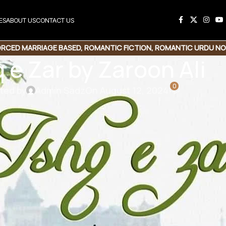
ES
ABOUT US
CONTACT US
ORCED MARRIAGE BASED
,
ROMANTIC FICTION
,
ROMANTIC URDU NO
 e Zar by Zaroon Ali
0
ted by
Admin Sadz
On August 12, 2024
cer Survival | College Life | Family Drama | Multi
iversity Life | New Beginnings | Innocence | Humorous
ship | Young Adults | Cultural Values | Self-Discovery |
 Relationships | Emotional Journey | Heartfelt Moment