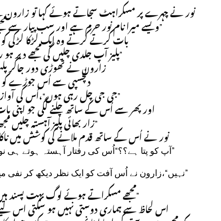
نور نے چہرے پر مسکراہٹ سجاتے ہوئے کہا تو زارون نے 
ویسے میرا نام نور حرم ہے اور سب پیار سے مجھ“،
بات کرتے کرتے وہ ایک لڑکا لڑکی کو 
پلیز آپ جلدی چلیں گی مجھے دیر ہو رہی
زارون نے تھوڑی دور جاکر پلٹ ک
دلچسپی سے اُس جوڑے کو د
جی جی چل رہی ہوں“،اُس کی آواز پر
اور پھر سے اُس کے ساتھ چلنے لگی جو اپنی بات
زار بھائی پلیز آہستہ چلیں مج“،
نور نے اُس کے ساتھ قدم ملانے کی کوشش میں ناکام
آپ کو پتا ہے؟؟“اُس کی رفتار آہستہ ہوتے ہی نور
نہیں“،زارون نے اُس آفت کو ایک نظر دیکھ کر نفی م
مجھے مسکراتے ہوئے لوگ بہت پسند ہیں پر
اس لحاظ سے ہماری دوستی نہیں ہو سکتی اس لیے ا