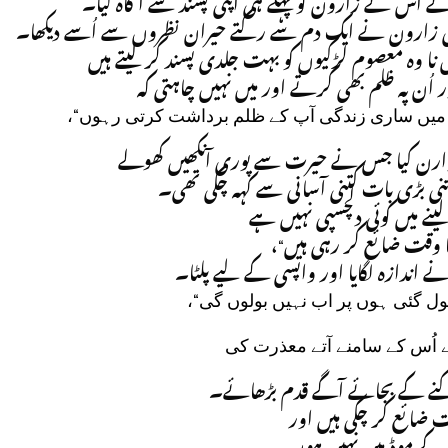
تے اُس نے زارون کو پہلے ہی اپنی پسند سے آگاہ کیا۔
” زارون نے ایک دم سے رکتے حیران نظروں سے اُسے دیکھا۔
”نا وہ معصوم لڑکیوں کو بہت جلدی پسند کر لیتے ہیں
 اُن پہ ظلم بھی کرتے اور میں نہیں چاہتی کہ
ور میں ساری زندگی آپ کے ظلم برداشت کرتی رہوں
وارن کیا جس نے حیرت سے پوری آنکھیں کھولے
تنی بڑی بات کتنی آسانی سے کہہ چکی تھی۔
”ینے میں کوئی دلچسپی نہیں ہے
ں کا وقت ضائع کر رہی ہیں
نے اندازہ لگایا اور واپسی کے لیے پلٹا۔
”بول گئی ہوں پر اب نہیں بولوں گی
سے اُس کے سامنے آتے معذرت کی
رکنے کے بجائے آگے قدم بڑھائے۔
”ت ضائع کر چکی ہیں اور