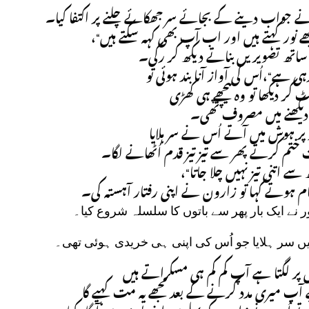
جواب دینے کے بجائے سر جھکائے چلنے پر اکتفا کیا۔
”ے نور کہتے ہیں اور اب آپ بھی کہہ سکتے ہیں
ساتھ تصویریں بناتے دیکھ کر رکی۔
” ہے“،اُس کی آواز آنا بند ہوئی تو
ر دیکھا تو وہ پیچھے ہی کھڑی
یکھنے میں مصروف تھی۔
” ہوش میں آتے اُس نے سر ہلایا
 ختم کرتے پھر سے تیز تیز قدم اُٹھانے لگا۔
”ھ سے اتنی تیز نہیں چلا جاتا
 ہوتے کہا تو زارون نے اپنی رفتار آہستہ کی۔
” نے ایک بار پھر سے باتوں کا سلسلہ شروع کیا۔
”یں سر ہلایا جو اُس کی اپنی ہی خریدی ہوئی تھی۔
” لگتا ہے آپ کم کم ہی مسکراتے ہیں
ٓپ میری مدد کرنے کے بعد مجھے یہ مت کہیے گا