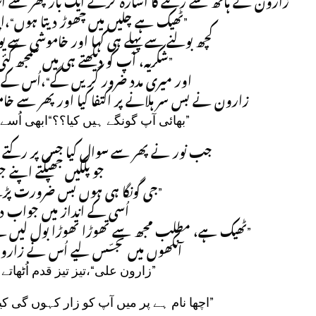
زارون نے ہاتھ سے رکنے کا اشارہ کرکے ایک بار پھر سے 
ٹھیک ہے چلیں میں چھوڑ دیتا ہوں“،اپن
کچھ بولنے سے پہلے ہی کہا اور خاموشی سے یو
شکریہ، آپ کو دیکھتے ہی میں سمجھ گئ
اور میری مدد ضرور کریں گے“،اُس کے س
زارون نے بس سر ہلانے پر اکتفا کیا اور پھر سے خا
بھائی آپ گونگے ہیں کیا؟؟“ابھی اُسے
جب نور نے پھر سے سوال کیا جس پر رکتے 
جو پلکیں جھپکتے اپنے 
جی گونگا ہی ہوں بس ضرورت پڑنے“،
اُسی کے انداز میں جواب دی
ٹھیک ہے، مطلب مجھ سے تھوڑا تھوڑا بول لیں گے ا“
آنکھوں میں تجسّس لیے اُس نے زارون
زارون علی“،تیز تیز قدم اُٹھاتے
اچھا نام ہے پر میں آپ کو زار کہوں گی کیو“،