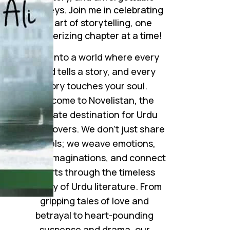
journeys. Join me in celebrating
the art of storytelling, one
mesmerizing chapter at a time!
Step into a world where every
word tells a story, and every
story touches your soul.
Welcome to Novelistan, the
ultimate destination for Urdu
novel lovers. We don’t just share
novels; we weave emotions,
ignite imaginations, and connect
hearts through the timeless
beauty of Urdu literature. From
gripping tales of love and
betrayal to heart-pounding
suspense and drama, our