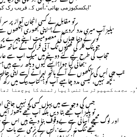
ایکسکیوزمی بھائی“،اُس کے قریب رک کر نور
تو مقابل نے کسی انجان آواز پر سر 
پلیز آپ میری مدد کردیں گے؟“اپنی بھوری آنکھوں سے 
نور نے دنیا جہاں کی معصومیت اپنے چہرے پر سجا
جو پنک کلر کی گھٹنوں تک آتی فراک کے ساتھ سف
حجاب کی طرح لیے گئے دوپٹے میں میک اپ سے عاری
بھائی کیا ہوا؟ایسے کیوں دیکھ رہے ہیں؟“اُس
تب ہی اُس کی آنکھوں کے آگے ہاتھ لہراتے اُسے اپنی جانب
کچھ نہیں، کیسی مدد چاہیے آپ کو؟“کتاب بیگ میں رکھ 
ہ مجھے کمپیوٹر سائنس ڈیپارٹمنٹ کا پوچھنا تھا وہ
جس کی وجہ سے میں یہاں کسی کو نہیں جانتی اور
تو پلیز آپ مجھے بتا دیں بلکہ آپ مجھے چھوڑ آئ
اور لوگ مجھے آسانی سے بےوقوف بنا دیتے ہیں اس لیے می
مجھے تنگ نہ کرے“،اُس کے نرمی سے بات کرتے