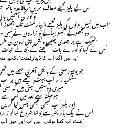
میں مزید آپ کی باتیں سن
اس لیے پلیز مجھے معاف کریں“،باقاعدہ ہاتھ
تو نور کی آنکھیں پ
اب میں نہیں بولوں گی پلیز مجھے ڈیپارٹمنٹ تک چھوڑ
دو جھوٹے آنسو بہائے تو زارون نے لمبی س
ٹھیک ہے پر جلدی چلیں بالکل اپنی زبان کی طرح“،
اُس نے کہا تو نور نے بات سمجھنے کے بجائے اثبات می
یہ لیں آگیا آپ کا ڈیپارٹمنٹ“،کچھ 
جو یونیورسٹی کے بالکل آخری حصے میں ت
شکریہ زار آپ بہت اچھے ہیں پر اب میں
میری دوستیں کہتی ہیں کہ کسی لڑ
ہوسکتا ہے بعد میں اُس سے 
اور پلیز آپ کبھی کبھی ہنس لیا کریں
اُس نے ایک بار پھر سے بولنا شروع کیا تو زا
شٹ اپ کتنا بولتی ہیں آپ اور میں آ