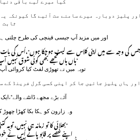
کیا میرے لیے باقی دنیا 
ور پلیز دوبارہ میرے سامنے مت آئیے گا کیونکہ یہ 
ثابت ہ
اور میں مزید آپ جیسی قینچی کی طرح چلتی ہو
س کی وجہ سے میں اپنی کلاس سے لیٹ ہوچکا ہوں“،اُس کی بات 
ہاں ہاں مجھے بھی کوئی شوق نہیں آپ ،
توبہ میں نے تھوڑی لفٹ کیا کروائی آپ
ور ہاں پلیز جائیں جا کر اپنی کسی گرل فرینڈ کے سا
آئے بڑے مجھے ڈانٹنے والے“،ایک
وہ زارون کو ہکا بکا کھڑا چھوڑ
بھلائی کا تو زمانہ ہی نہیں، توب“،
اپنے غصے پر قابو پاتے اُس نے خود ک