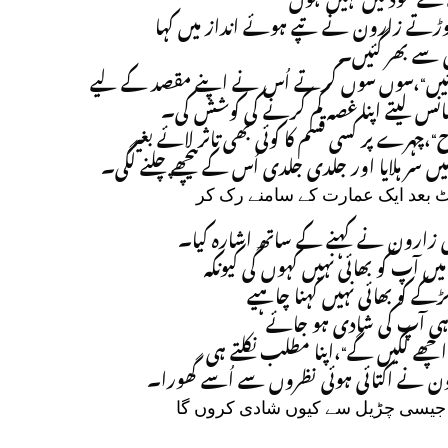
نے کے موڈ میں نہیں ہوں
 جوڑتے زارون نے تپے ہوئے انداز میں کہا
انی سے بھر گئیں۔
” آئیں“،سوں سوں کرتے اُس نے اپنے مقصد کے لیے
انس لیتے اپنا غصہ کم کرنے کی کوشش کی۔
”چہرے پر کسی قسم کا کوئی بھی تاثر لائے بغیر
ں سر ہلایا اور جلدی جلدی اُس کے پیچھے چلنے لگی۔
”منٹ بعد ایک عمارت کے سامنے رک کر
ھی زارون نے کہنے کے ساتھ اشارہ کیا۔
” آپ کو بھائی نہیں کہوں گی کیونکہ
کے کو بھائی نہیں کہنا چاہیے
ہی آپ کی شادی ہو جائے
 اچھے لگیں گے“،اپنا مطلب نکلتے ہی
رون نے اکتائی ہوئی نظروں سے اُسے گھورا۔
”پ جیسی چڑیل سے کیوں شادی کروں گا