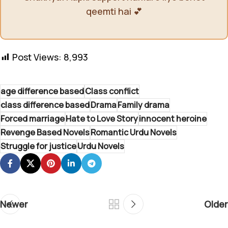
qeemti hai 💕
Post Views:
8,993
age difference based
Class conflict
class difference based
Drama
Family drama
Forced marriage
Hate to Love Story
innocent heroine
Revenge Based Novels
Romantic Urdu Novels
Struggle for justice
Urdu Novels
Newer
Older