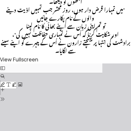
آنکھوں کو دیکھا۔
”میں تمہارا قرض دار ہوں، روز محشر جب تمہیں اذیت دینے
والوں کے نام پکارے جائیں
تو تم اپنی زبان سے اپنے بھائی کا نام لینا
اور شکایت کرنا کہ اُس نے تمہاری حفاظت نہیں کی“،
برادشت کی انتہا پر پہنچتے زارون نے اُس کے چہرے کو اپنے سینے
سے لگایا۔
View Fullscreen