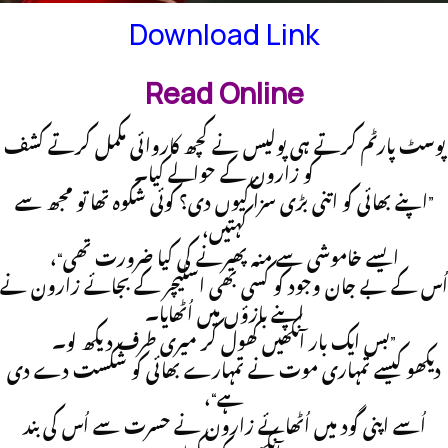
Download Link
Read Online
پوسٹ پارٹم کرتے ہی پولیس نے کچھ کاروائی مکمل کرتے کشف
کو زارون کے حوالے کیا۔
”اپنے بھائی کو اتنی بڑی سزا کیوں دی؟ کوئی شکوہ تھا تو مجھ سے
کہتیں،
ایسے خاموشی سے منہ پھیرنے کی کیا ضرورت تھی“،
اُس کے بے جان وجود کو کسی بھی اسٹیچر کے بجائے زارون نے
اپنے بازؤں میں اُٹھایا۔
”بس ایک بار آنکھیں کھول کر میری طرف دیکھ لو۔
دیکھو کیسے تمہاری موت نے تمہارے بھائی کو شکست دے دی
ہے“،
اُسے اپنی گود میں اُٹھائے زارون نے حسرت سے اُس کی بند