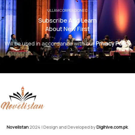
ULLAMCORPER DONEC
Subscribe And Learn
About New First
Will be used in accordance with our
Privacy Policy
Novelistan
2024 | Design and Developed by
Digihive.com.pk
.