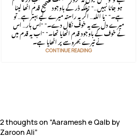
ہو جانا نہیں…" "بلکہ ڈر کے باوجود صحیح قدم اٹھا لینا
ہے۔" "یا اللہ… اگر یہ راستہ میرے لیے بہتر ہے… تو
میرے دل سے یہ خوف نکال دے۔" "اس بار… اس
نے خوف کے باوجود قدم اٹھایا تھا۔" "اب یہ قدم میں
نے تیرے بھروسے پر اٹھایا ہے۔
CONTINUE READING
2 thoughts on “
Aaramesh e Qalb by
Zaroon Ali
”