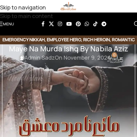
Skip to navigation
Skip to main content
MENU
EMERGENCY NIKKAH
,
EMPLOYEE HERO
,
RICH HEROIN
,
ROMANTIC
Maye Na Murda Ishq By Nabila Aziz
URDU NOVEL
0
Admin Sadz
On November 9, 2024
Maye Na Murda Ishq By Nabila
Aziz
Genre :
Contract Marriage Based | Emergency
Nikkah based | Employe Hero| Rich Heroine | Village
based