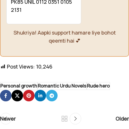
PK85 UNIL 0112 0351 0105
2131
Shukriya! Aapki support hamare liye bohot
qeemti hai 💕
Post Views:
10,246
Personal growth
Romantic Urdu Novels
Rude hero
Newer
Older