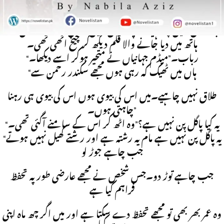
Download Link
“مجھے طلاق نہیں چاہیے۔آپ سائن نہیں کریں گے۔”وہ اس کے
ہاتھ میں دیا جانے والا قلم دیکھ کر چیخ اٹھی تھی۔
“رباب۔”میڈم جہانیاں نے متحیر ہوکر اسے دیکھا۔
“ہاں میں ٹھیک کہ رہی ہوں مجھے سکندر رحمن سے
طلاق نہیں چاہیے۔میں اس کی بیوی ہوں اس کی بیوی ہی رہنا
چاہتی ہوں۔”
“یہ کیا پاگل پن نہیں ہے؟”وہ اٹھ کر اس کے سامنے آگئی تھی۔
“یہ پاگل پن نہیں ہے مام یہ رشتہ ہے اور رشتے کھیل نہیں ہوتے
جب چاہے جوڑ لو
جب چاہے توڑ دو۔جس شخص نے مجھے عارضی طور پہ تحفظ
فراہم کیا ہے
وہ عمر بھر بھی تو مجھے تحفظ دے سکتا ہے اور میں اگر چھ ماہ اپنی