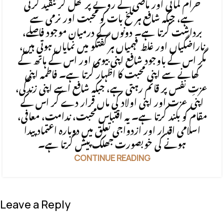
حرام کمائی اور ماضی کے رویے پر کھل کر تنقید کرتی
ہے، جبکہ شافع ہر تلخ بات کو محبت اور نرمی سے
برداشت کرتا ہے۔ دونوں کے درمیان موجود فاصلے،
ناراضگیاں اور غلط فہمیاں ہر گفتگو میں نمایاں ہوتی ہیں،
مگر اس کے باوجود شافع اپنی بیوی اور اس کے ہاتھ کے
کھانے سے اپنی محبت کا اظہار کرتا ہے۔ فاطمہ اپنی
عزتِ نفس پر قائم رہتی ہے، جبکہ شافع اسے اپنی زندگی،
اپنی عزت اور اپنی اولاد کی ماں قرار دے کر اس کے
مقام کو بلند کرتا ہے۔ یہ اقتباس محبت، ندامت، معافی،
اسلامی اقدار اور ازدواجی تعلق میں دوبارہ اعتماد پیدا
ہونے کی خوبصورت جھلک پیش کرتا ہے۔
CONTINUE READING
Leave a Reply