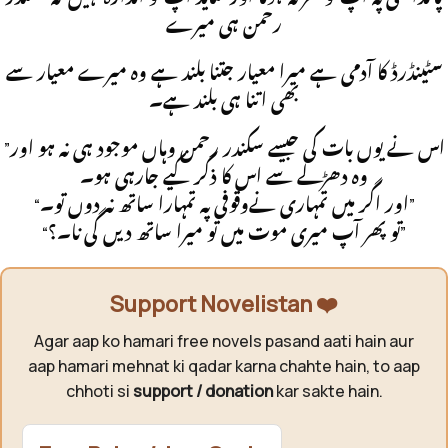
رحمن ہی میرے
سٹینڈرڈ کا آدمی ہے میرا معیار جتنا بلند ہے وہ میرے معیار سے
بھی اتنا ہی بلند ہے۔
”اس نے یوں بات کی جیسے سکندر رحمن وہاں موجود ہی نہ ہو اور
وہ دھڑلے سے اس کا ذکر کیے جارہی ہو۔
“اور اگر میں تمہاری نےوقوفی پہ تمہارا ساتھ نہ دوں تو۔”
“تو پھر آپ میری موت میں تو میرا ساتھ دیں گی نا۔؟”
Support Novelistan ❤️
Agar aap ko hamari free novels pasand aati hain aur
aap hamari mehnat ki qadar karna chahte hain, to aap
chhoti si
support / donation
kar sakte hain.