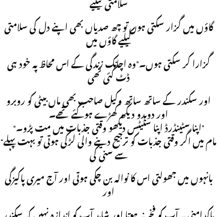
سلامتی کیلیے
گاؤں میں گزار سکتی ہوں تو چھ صدیاں بھی اپنے دل کی سلامتی
کیلیے گاؤں میں
گزارا کر سکتی ہوں۔”وہ اچانک زندگی کے اس محاظ پہ خود ہی
ڈٹ گئی تھی
اور سکندر کے ساتھ ساتھ وکیل صاحب بھی ماں بیٹی کو روبرو
اور دوبدو دیکھ کھڑے ہوگئے تھے۔
“اپنا سٹینڈرڈ اپنا سٹیٹس دیکھو وقتی جذبات میں مت پڑو۔”
“مام میں اگر وقتی جذبات کو ترجیح دینے والی لڑکی ہوتی تو بہت پہلے
سے سنی کی
بانہوں میں جھولتی اس کا نوالہ بن چکی ہوتی اور آج میری پاکیزگی
اور
پاکدامنی پہ آپ کو فخر نہ ہوتا اور شاید آپ کو اندازہ نہیں کہ سکندر