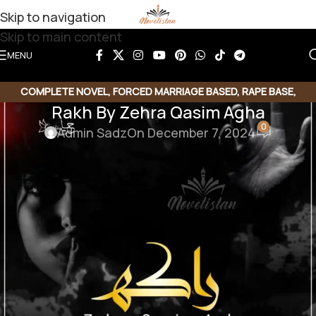
Skip to navigation
Skip to main content
MENU
COMPLETE NOVEL
,
FORCED MARRIAGE BASED
,
RAPE BASE
,
Rakh By Zehra Qasim Agha
REVENGE BASED
,
REVENGE BASED NOVELS
0
Admin Sadz
On December 7, 2024
Rakh By Zehra Qasim Agha
Genre : Forced Marriage | Rape Base | Revenge Base
Download Link