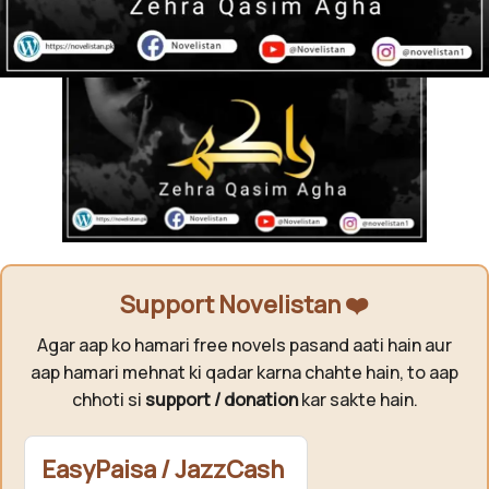
Support Novelistan ❤️
Agar aap ko hamari free novels pasand aati hain aur
aap hamari mehnat ki qadar karna chahte hain, to aap
chhoti si
support / donation
kar sakte hain.
EasyPaisa / JazzCash