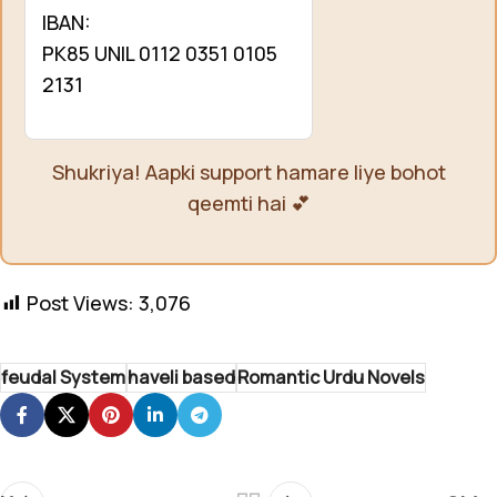
IBAN:
PK85 UNIL 0112 0351 0105
2131
Shukriya! Aapki support hamare liye bohot
qeemti hai 💕
Post Views:
3,076
feudal System
haveli based
Romantic Urdu Novels