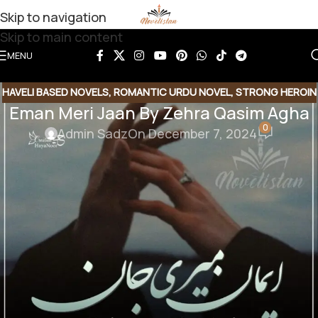
Skip to navigation
Skip to main content
MENU
HAVELI BASED NOVELS
,
ROMANTIC URDU NOVEL
,
STRONG HEROIN
Eman Meri Jaan By Zehra Qasim Agha
0
Admin Sadz
On December 7, 2024
Eman Meri Jaan By Zehra Qasim
Agha
Genre : Romantic Hero , Strong heroain , Haweli
based |
Download Link