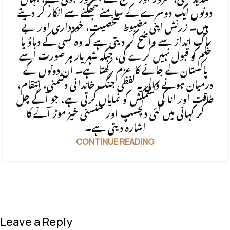
دونوں ایک دوسرے کے سامنے جھکنے سے انکار کر دیتے
ہیں۔ زرنش اپنی مضبوط شخصیت، خودداری اور بے
باک انداز سے واضح کر دیتی ہے کہ وہ کسی کے دباؤ یا
حکم کو قبول نہیں کرے گی، جبکہ شہریار ہر صورت اسے
پاکستان لے جانے کا عزم رکھتا ہے۔ ان دونوں کے
درمیان ہونے والی یہ لفظی جنگ خاندانی دشمنی، انتقام،
طاقت اور انا کی کشمکش کو نمایاں کرتی ہے، جو آگے چل
کر کہانی میں کئی دلچسپ اور سنسنی خیز موڑ آنے کا
اشارہ دیتی ہے۔
CONTINUE READING
Leave a Reply