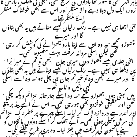
باہر آندھی کا شور تھا بادلوں کی گرج تھی، بجلی کی چمک ، بارش کا
زور، ایک دل دہلا دینے والا منظر اور اس سے بھی خوفناک منظر
اسکا منتظر تھا۔
تنی اچھا ہی نہیں ہے۔ رنگ رلیاں کیسے مناتے ہیں یہ بھی بتاؤں
گا اور میرے
” چھوڑو مجھے “۔ وہ اس سے اپنا بازو چھڑانے کی کوشش کر رہی
تھی لیکن اسکی مردانہ گرفت بہت مضبوط تھی۔
” اتنی جلدی کیسے چھوڑ دوں میری جان! ابھی تو تم نے میرا بُرا
پن دیکھا ہی نہیں ہے۔ رنگ رلیاں کیسے مناتے ہیں یہ بھی بتاؤں
گا اور میرے لچھن وہ تو خیر تم جان ہی چکی ہو”۔ وہ اسے اسکی
کہی باتیں لو ٹارہا تھا۔
” میں کہتی ہوں چھوڑو مجھے “۔ وہ اسکے جارحانہ عزائم دیکھ چکی
تھی اور حقیقی خوفزدہ بھی ہورہی تھی۔ اس نے اسے بیڈ پر پٹخا
اور اندر سے دروازہ لاک کر لیا۔ اسکے چہرے پر خطر ناک عزائم
کی سرخی پھیلی ہوئی تھی۔ آگے جھک کر اسکے دونوں ہاتھوں کو
اپنے ہاتھوں کی گرفت میں جکڑ لیا۔ وہ بری طرح مچلنے لگی۔