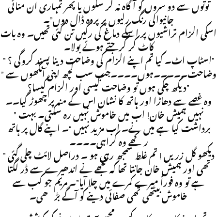
توتوں سے دو سروں کو آگاہ نہ کر سکوں یا پھر تمہاری ان منائی
جانیوالی رنگ رلیوں پر پردہ ڈال دوں”۔
اسکی الزام تراشیوں پر اسکے دماغ کی رگیں تن گئی تھیں۔ وہ بات
کاٹ کر گرجتے ہوئے بولا۔
” اسٹاپ اٹ۔ کیا تم اپنے الزام کی وضاحت دینا پسند کروگی ؟”
” وضاحت۔۔۔۔۔ہوں۔۔۔۔جب سب کچھ اپنی آنکھوں سے
دیکھ چکی ہوں تو وضاحت کیسی اور الزام کیسا؟”
وہ غصے سے دھاڑا اور ہاتھ کا نشان اس کے منہ پر چھوڑ گیا۔۔
” نہیں ہمیش خان! اب میں خاموش نہیں رہ سکتی۔ بہت
برداشت کیا ہے میں نے۔ اب مزید نہیں “۔ اپنے گال پر ہاتھ
رکھے وہ کراہی۔۔۔۔
” دیکھو گل زریں ! تم غلط سمجھ رہی ہو ۔ دراصل لائٹ چلی گئی
تھی اور ہمیش خان جانتا تھا کہ مجھے نے اندھیرے سے ڈر لگتا
ہے تو وہ فوراً میرے کمرے میں چلا آیا”۔ مریم جو کب سے
خاموش بیٹھی تھی صفائی دینے کو آگے بڑھی۔