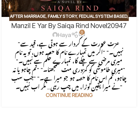
AFTER MARRIAGE
,
FAMILY STORY
,
FEDUAL SYSTEM BASED
,
Manzil E Yar By Saiqa Rind Novel20947
FORCED MARRIAGE BASED
,
REVENGE BASED NOVELS
,
0
ROMANTIC URDU NOVEL
,
RUDE HERO BASED
Haya
"عزت عورت کے کردار سے ہوتی ہے، قید سے
نہیں۔" "اگر میں تمہارے نام کا حصہ ہوں، تو یہ نام
میری مرضی سے چلے گا، تمہارے حکم سے نہیں۔"
"میری خاموشی کو کمزوری مت سمجھنا۔" "تم چاہو یا نہ
چاہو، تم اس نام کا حصہ ہو جو میرا ہے۔" "جب سب
نے میرا یقین توڑا، میں چپ رہی… مگر اب نہیں۔"
CONTINUE READING