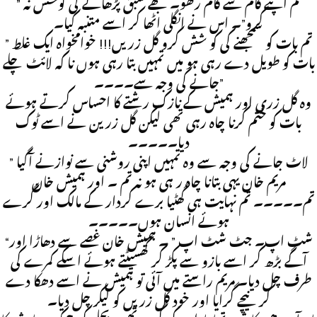
” تم اپنے کام سے کام رکھو۔ مجھے سبق پڑھانے کی کوشش نہ
کرو”۔ اس نے انگلی اٹھا کر اسے متنبہ کیا۔
” تم بات کو سمجھنے کی کو شش کرو گل زریں!!! خوامخواہ ایک غلط
بات کو طویل دے رہی ہو میں تمہیں بتا رہی ہوں نا کہ لائٹ چلے
جانے کی وجہ سے۔۔۔۔”
وہ گل زری اور ہمیش کے نازک رشتے کا احساس کرتے ہوئے
بات کو ختم کرنا چاہ رہی تھی لیکن گل زرین نے اسے ٹوک
دیا۔۔۔۔۔
” لاٹ جانے کی وجہ سے وہ تمہیں اپنی روشنی سے نوازنے آگیا
مریم خان یہی بتانا چاہ ر ہی ہو نہ تم ۔ اور ہمیش خان
تم۔۔۔۔۔ تم نہایت ہی گھٹیا برے کردار کے مالک اور گرے
ہوئے انسان ہوں۔۔۔۔۔
“شٹ اپ۔ جٹ شٹ اپ ” ۔ ہمیش خان غصے سے دھاڑا اور
آگے بڑھ کر اسے بازو سے پکڑ کر گھسیٹتے ہوئے اسکے کمرے کی
طرف چل دیا۔ مریم راستے میں آئی تو ہمیش نے اسے دھکا دے
کر نیچے گرایا اور خود گل زریں کو لیکر چل دیا۔