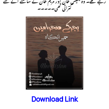
رہے تھے۔ وہ ہمیش خان اور مریم خان کے سامنے آنے سے
کتراتی تھی۔۔۔۔۔
Download Link