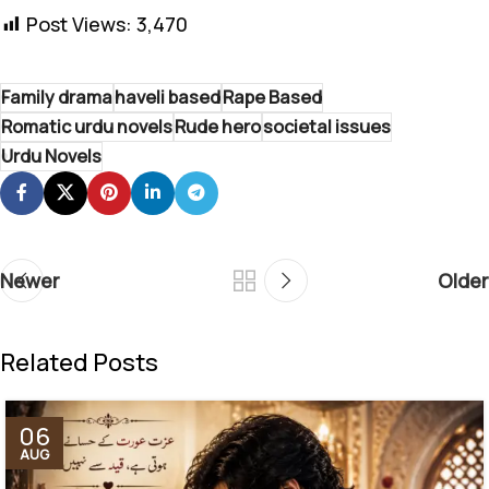
Post Views:
3,470
Family drama
haveli based
Rape Based
Romatic urdu novels
Rude hero
societal issues
Urdu Novels
Newer
Older
Related Posts
06
AUG