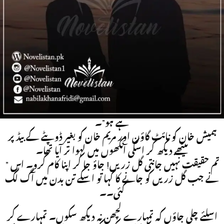
“اچھا اب راتوں کو چھپ چھپ کر خانوں کی حویلی میں یہ سب
کچھ ہوگا” سب کچھ اپنی آنکھوں سے دیکھ کر وہ خاموش نہ رہ سکی
اس کی آواز سن کر ایک دفعہ تو مریم خان اور ہمیش خان جی جان
سے لرز گئے۔۔۔۔۔
” تم راتوں کو چھپ چھپ کر ہماری جاسوسی کر رہی ہو”۔ ہمیش
مریم کو بیڈ پر بٹھا کر اسکی طرف لپکا۔
” سچ ہمیشہ کڑوا ہو تاہے ہمیش نان! حقیقت آج میں اپنی آنکھوں
سے دیکھ چکی ہوں۔ تم سب کی غیر موجودگی کا ناجائز فائدہ اٹھار
ہے ہو”۔
ہمیش خان کو نائٹ گاؤن اور مریم خان کو بغیر ڈوپٹے کے بیڈ پر
بیٹھے دیکھ کر اسکی آنکھوں میں لہوا تر آیا تھا۔
” تم حقیقت نہیں جانتی گل زریں! جاؤ جا کر اپنا کام کرو۔ اس
نے جب گل زریں کو جانے کا کہا تو اسکے تن بدن میں آگ لگ
گئی۔۔
اسلئے چلی جاؤں کہ تمہارے لچھن نہ دیکھ سکوں۔ تمہارے کر