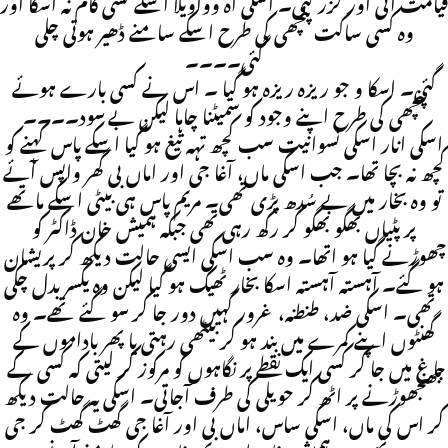
قیامت آئی اور گزر گئی۔ اسکی آہ وواویلا اسکے کسی کام نہ آسکا اور
وہ کسی ساکت پنچھی کی طرح اسکے سامنے ڈھیر ہوتی چلی
گئی۔۔۔۔
گئی۔ اسکا و جو ریزہ ریزہ ہو گیا ۔ اس نے کسی بارے ہوئے
پنچھی کی طرح اپنے وجود کو سمیٹنا چاہا لیکن بے سود۔۔۔۔
اسکی انار اسکی نسوانیت سب کچھ تہہ تیغ ہو گیا اسکے پاس کہنے کو
کچھ نہ بچا تھا۔ جب اسکی ماں، آغا جی اور اماں بی گھر واپس آئے
تو وہ بخار میں بے سُدھ پڑی تھی۔ مریم پاس ہی بیٹی اسکے ماتھے
پر پٹیاں بھگو بھگو کر رکھ رہی تھی جبکہ ہمیش خان ڈاکٹر کو
چھوڑنے گیا ہو اتھا۔ وہ سب اسکی ایسی حالت دیکھ کر پریشان
ہو گئے۔ آہستہ آہستہ اسکا بخار ٹھیک ہو گیا لیکن وہ یکسر بدل چکی
تھی۔ اسکی ضد، طنطنہ، غرور کہیں دور جا کر سو گئے تھے۔ وہ
گھنٹوں اپنے کمرے میں بند ہو کر بیٹھی رہتی یا پھر باداموں کے
باغ میں جا کر کسی ایک نقطے پر نگاہوں کو مرکوز کر لیتی کہ کسی کے
جھنجھوڑنے پر اٹھ کر حویلی کی طرف آجاتی۔ اسکی یہ حالت دیکھ
کر اس کی ماں، اسکی ساس، اماں بی اور آغا جی گھٹ گھٹ کر جی