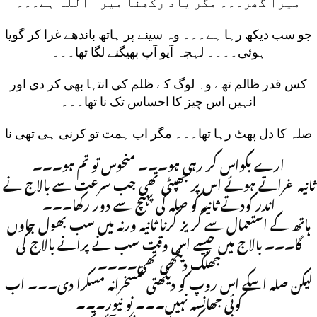
میرا گھر۔۔۔ مگر یاد رکھنا میرا اللہ ہے۔۔۔
جو سب دیکھ رہا ہے۔۔۔ وہ سینے پر ہاتھ باندھے غرا کر گویا
ہوئی۔۔۔۔ لہجہ آپو آپ بھیگنے لگا تھا۔۔۔
کس قدر ظالم تھے وہ لوگ کے ظلم کی انتہا بھی کر دی اور
انہیں اس چیز کا احساس تک نا تھا۔۔۔
صلہ کا دل پھٹ رہا تھا۔۔۔ مگر اب ہمت تو کرنی ہی تھی نا
ارے بکواس کر رہی ہو۔۔۔ منحوس تو تم ہو۔۔۔
ثانیہ غراتے ہوئے اس پر جھپٹی تھی جب سرعت سے بالاج نے
اندر کودتے ثانیہ کو صلہ کی پہنچ سے دور رکھا۔۔۔
ہاتھ کے استعمال سے گریز کرنا ثانیہ ورنہ میں سب بھول جاوں
گا۔۔۔ بالاج میں جیسے اس وقت سب نے پرانے بالاج کی
جھلک دیکھی تھی۔۔۔۔
لیکن صلہ اسکے اس روپ کو دیکھتی تمسخرانہ مسکرا دی۔۔۔ اب
کوئی جھانسہ نہیں۔۔۔ نو نیور۔۔۔