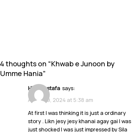
4 thoughts on “
Khwab e Junoon by
Umme Hania
”
Hira Mustafa
says:
August 9, 2024 at 5:38 am
At first I was thinking it is just a ordinary
story . Likn jesy jesy khanai agay gai I was
just shocked I was just impressed by Sila