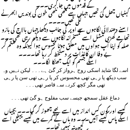
کے قدموں میں جا گری۔۔۔
کہنیاں چھل گئ تھیں جہاں سے ننھی ننھی خون کی بوندیں ابھرنے
لگی تھیں۔۔۔۔
اسنے دھندلائی نگاہوں سے اوپر کی جانب دیکھا جہاں بالاج کی بازو
تھامے کھڑی مشل اسے تمسخرانہ نگاہوں سے دیکھ رہی تھی۔۔۔
صلہ کو اپنا آپ ہواوں میں معلق ہوتا محسوس ہوا کیونکہ وہ ستم گر
بے وفا ان کاغذات پر دستخط کر رہا تھا۔۔۔۔
اسکے جسم کو ایک جھٹکا لگا۔۔۔
اسے لگا شاید اسکی روح ہرواز کر گئ ہے۔۔۔ لیکن نہیں وہ
سب دیکھ پا رہی تھی محسوس کر پا رہی تھی سن پا رہی
تھی مگر کچھ کرنے سے قاصر تھی۔۔۔
دماغ عقل سمجھ جیسے سب مفلوج ہو گئ تھی۔۔۔
کیسے اور کون کس انداز میں اسے نیچے چھوڑ کر گیا۔۔۔ بچیاں
اسکے پاس کیسے آئیں۔۔۔ وہ ماں کے کمرے میں کیسے پہنچی اسے
کچھ پتہ نہیں تھا۔۔