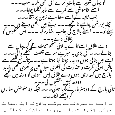
تو یہاں شوہر سے بات کرنے آئی تھی مگر یہ سب۔۔۔
اسنے خاموشی سے کمرے سے باہر نکلنا چاہا۔۔۔
جب ثانیہ نے اسے دکھا دیتے زمین پر پٹخا۔۔۔
نچلہ پورشن چاہیے نا تجھے۔۔۔ دیتے ہیں ابھی دیتے ہیں۔۔۔
پہلے تو۔۔۔ اسنے بالاج کی جانب اشارہ کیا ۔۔۔ اس منحوس کو
طلاق دے۔۔۔
دے طلاق اسے تا کے یہ اپنی منحوسیت لے کر یہاں سے
جائے۔۔۔ آئی بڑی یہ میرے سر سے چھت کھینچنے والی۔۔۔
اسے میں بتاتی ہوں دربدر ہونا کیا ہوتا ہے۔۔۔ ثانیہ تع غصے سے
پاگل ہوتی نفرت و حقارت کی آخری سیڑھی پر کھڑی تھی شاید
بالاج میں کہہ رہی ہوں دے طلاق اس کلموہی کو ورنہ میں تجھے
دودھ نہیں بخشوں گی۔۔۔
تائی بالاج کے دوہتر مارتے گویا ہوئی۔۔۔ جبکہ وہ متوحش سا ماں
کو دیکھنے لگا۔۔۔
تم اتنے بے غیرت کب سے ہوگئے بالاج کہ ایک چھٹانک
بھر کی لڑکی نے تمہارے پورے خاندان کو آگے لگایا