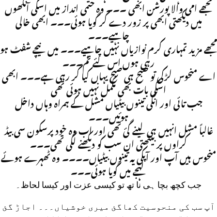
مجھے امی والا پورشن ابھی ۔۔۔ وہ حتمی انداز میں اسکی آنکھوں
میں دیکھتی ابھی پر زور دے کر گویا ہوئی۔۔۔ ابھی خالی
چاہیے۔۔۔
مجھے مزید تمہاری کرم نوازیاں نہیں چاہیے۔۔۔ میں نیچے شفٹ ہو
رہی ہوں اس لئے تم۔۔۔
اے منحوس لڑکی تو صبح ہی صبح یہاں کیا کر رہی ہے۔۔۔ ابھی
اسکی بات بھی مکمل نہیں ہوئی تھی
جب تائی اور انکی تینوں بیٹیاں مشل کے ہمراہ وہاں داخل
ہوئیں۔۔۔
غالباً مشل انہیں ہی لینے گئ تھی اور اب وہ خود پرسکون سی بیڈ
کراوں پر بیٹھتی ان سب کو دیکھنے لگی تھی۔۔۔
منحوس ہیں آپ اور آپکی یہ تینوں بیٹیاں۔۔۔۔ وہ ٹھہرے ہوئے
لہجے میں گویا ہوئی۔۔۔
جب کچھ بچا ہی نا تھ تو کیسی عزت اور کیسا لحاظ۔
آپ سب کی منحوسیت کھاگئ میری خوشیاں۔۔۔ اجاڑ گئ