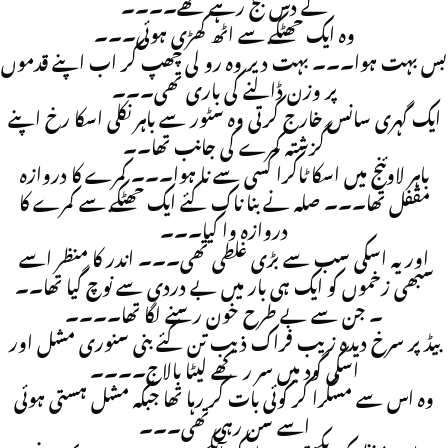
کے دس بج رہے تھے۔۔۔۔
وہ ایک جھٹکے سے اٹھ کھڑی ہوئی۔۔۔
بس بہت ہوا۔۔۔ بہت دیر وہ رو لی چھپ کر اب اپنے قدموں
پر وزن ڈالنے کی باری تھی۔۔۔
ایک گہری سانس خارج کرتی وہ سٹور سے باہر نکلی اسکا رخ اپنے
گزشتہ کمرے کی جانب تھا۔۔
باہر لاوئنج میں اسکا ٹاکرا کسی سے نا ہوا۔۔۔ کمرے کا دروازہ
مقفل تھا۔۔۔ صلہ نے بنا ناک کئے ایک جھٹکے سے کمرے کا
دروازہ وا کیا۔۔۔
اور یہ اسکی سب سے بڑی غلطی تھی۔۔۔ اندر کا منظر اسے
سبھی زخموں کو ایک ہی بار میں بے دردی سے نوچ گیا تھا۔۔
۔ جن سے بے طرح خون رسنے لگا تھا۔۔۔۔
بیڈ پر سرخ دیدہ زیب فراک ذیب تن کئے بنی سنوری مشل اور
اسکی گود میں سر رکھے لیٹا بالاج۔۔۔۔
وہ اس سے مسکرا کر کوئی بات کر رہا تھا جبکہ مشل ہستی ہوئی
اسے سن رہی تھی۔۔۔