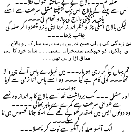
صلہ تم۔۔۔ بالاج نے بے ساختہ تھوک نگلا۔۔۔
اس سے پہلے کے بالاج اس تک پہنچتا مشل سرعت سے اسکے
پاس پہنچتی بالاج کی بازو تھام گئ۔۔۔
لیکن بالاج اسکی پکڑ کو نظر انداز کرتا اپنی بازو چھڑوا کر صلہ کی
جانب بڑھا۔۔۔۔
نئ زندگی کی پہلی صبح تمہیں بہت بہت مبارک ہو بالاج۔۔۔
وہ پلکوں کو جھپکتی تمسخرانہ ہسی۔۔۔ شاید خود کا ہی
مذاق اڑا رہی تھی۔۔۔
تم یہاں کیا کر رہی ہو یار۔۔۔ میں تمہارے پاس آنے ہی والا
تھا۔۔۔ کوئی کام ہے کیا ۔۔۔ وہ اسکے پاس آتا نرمی سے گویا
ہوا۔۔۔
اور مشل ۔۔۔ کب برداشت تھا اسے بالاج کا یہ انداز وہ غصے
سے کھولتی سرعت سے کمرے سے باہر بھاگی ۔۔۔۔۔
وہ دونوں آپس میں اسقدر کھوئے تھے کے اسکا جانا محسوس ہی نا
کر سکے۔۔۔
ایک آنسو صلہ کی آنکھ سے ٹوٹ کر پھسلا۔۔۔