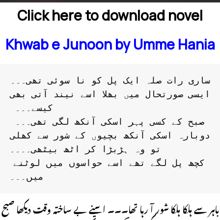
Click here to download novel
Khwab e Junoon by Umme Hania
ساری رات صلہ ایک پل کو نا سوئی تھی۔۔۔ 
ایسی صورتحال میں بھلا اسے نیند آتی بھی 
دوبارہ اسکی آنکھ بچیوں کے شور سے کھلی 
 کچھ پل لگے تھے اسے حواسوں میں لوٹنے 
میں۔۔۔
باہر سے ہلکا ہلکا شور آ رہا تھا۔۔۔ اسنے بے ساختہ وقت دیکھا صبح