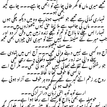
مجھے میری ماں کا گھر خالی چاہیے تو ابھی چاہیے۔۔۔ چاہے کچھ
بھی ہو۔۔۔
تمہاری کمائی سے مجھے جو نصیب ہونا ہے وہ میں دیکھِ چکی ہوں
۔۔۔۔ ماں کی جانب سے ملا اپنا حق کیوں چھوڑوں میں۔۔۔
تمہارا بس چلے نا بالاج تو تم تو مجھے زندہ زمین میں دفن کر دو اور
جب میرے لئے سٹینڈ لے نہیں سکتے تو میری اپنی چیزیں بھی مجھ
سے مت چھینو۔۔۔۔
آج وہ کسی سے نہیں دبنے والی تھی۔۔۔ آج اس میں شادی سے
پہلے والی منہ زور صلہ کی جھلک دکھائی دے رہی تھی
جو رشتوں کے تقاضے نبھاتی کہیں ختم ہو گئ تھی۔۔ مگر آج اسے
نا کسی کا خوف تھا نا لحاظ۔۔۔۔
روح پر زخم اتنے گہرے تھے کے وہ ہر خوف سے آزاد ہوتی بے
خوف ہو گئ تھی۔۔۔
ارے توبہ توبہ اتنی زبان دراز لڑکی۔۔۔
حوصلہ ہے بھئ بالاج کا جسنے اسے رکھا ہوا ہے۔۔۔
اور نہیں تو کیا میری بہو ہوتی تو کب کا بیٹے سے تین بول بلوا کر گھر