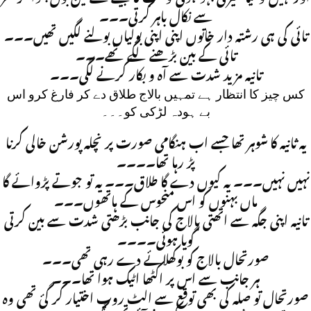
سے نکال باہر کرتی۔۔۔
تائی کی ہی رشتہ دار خاتوں اپنی اپنی بولیاں بولنے لگیں تھیں۔۔۔
تائی کے بین بڑھنے لگے تھے۔۔۔
تانیہ مزید شدت سے آہ و بکار کرنے لگی۔۔۔
کس چیز کا انتظار ہے تمہیں بالاج طلاق دے کر فارغ کرو اس
بے ہودہ لڑکی کو۔۔۔
یہ ثانیہ کا شوہر تھا جسے اب ہنگامی صورت پر نچلہ پورشن خالی کرنا
پڑ رہا تھا۔۔۔۔
نہیں نہیں۔۔۔ یہ کیوں دے گا طلاق۔۔۔ یہ تو جوتے پڑوائے گا
ماں بہنوں کو اس منحوس کے ہاتھوں۔۔۔
تانیہ اپنی جگہ سے اتھتی بالاج کی جانب بڑھتی شدت سے بین کرتی
گویا ہوئی۔۔۔۔
صورتحال بالاج کو بوکھلائے دے رہی تھی۔۔۔
ہر جانب سے اس پر اکٹھا اٹیک ہوا تھا۔۔۔
صورتحال تو صلہ کی بھی توقع سے الٹ روپ اختیار کر گئ تھی وہ