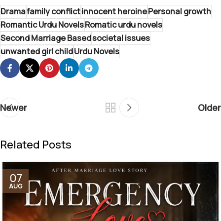
Drama
family conflict
innocent heroine
Personal growth
Romantic Urdu Novels
Romatic urdu novels
Second Marriage Based
societal issues
unwanted girl child
Urdu Novels
Newer
Older
Related Posts
07
AUG