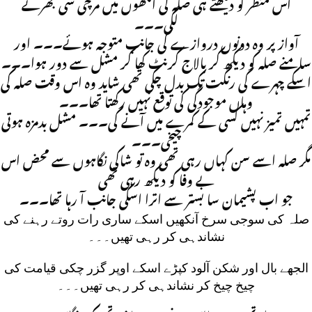
اس منظر کو دیکھتے ہی صلہ کی آنکھوں میں مرچی سی بھرنے
لگی۔۔۔
آواز پر وہ دونوں دروازے کی جانب متوجہ ہوئے۔۔۔ اور
سامنے صلہ کو دیکھ کر بالاج کرنٹ کھا کر مشل سے دور ہوا۔۔۔
اسکے چہرے کی رنگت تک بدل چکی تھی شاید وہ اس وقت صلہ کی
وہاں موجودگی کی توقع نہیں رکھتا تھا۔۔۔
تمہیں تمیز نہیں کسی کے کمرے میں آنے کی۔۔۔ مشل بدمزہ ہوتی
چیخی۔۔۔
مگر صلہ اسے سن کہاں رہی تھی وہ تو شاکی نگاہوں سے محض اس
بے وفا کو دیکھ رہی تھی
جو اب پشیمان سا بستر سے اترا اسکی جانب آ رہا تھا۔۔۔
صلہ کی سوجی سرخ آنکھیں اسکے ساری رات روتے رہنے کی
نشاندہی کر رہی تھیں۔۔۔
الجھے بال اور شکن آلود کپڑے اسکے اوپر گزر چکی قیامت کی
چیخ چیخ کر نشاندہی کر رہی تھیں۔۔۔