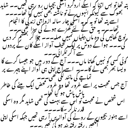
پتہ تھا تو بس اتنا کہ اسکے اردگرد اسکی بچیاں رو رہی تھیں۔۔ شاید
بھوک سے کیونکہ انہوں نے تو ناشتہ بھی نہیں کیا تھا۔۔۔۔
اسے پتہ تھا تو یہ کہ یہ اسکی چار سالہ ازواجی زندگی کا انجام
تھا۔۔۔ یہ حق کے لئے کھڑے ہونے کی سزا تھی۔۔۔
نوچ کھائیں گی وہ ماں بیٹیاں تمہیں صلہ۔۔۔ جلا کر بھسم کر دیں
گی۔۔۔ ہوا کے دوش پر ایک نحیف آواز اسکے کان کے پردوں
سے آ کر ٹکرائی۔۔۔
کوئی کسی کو نہیں کھاتا ماں۔۔۔ آج کے دور میں جو جیسا کرے گا
ویسا بھر بھی لے گا۔۔۔ اسے آج اپنی ہی آواز اپنے چہرے پر
تماچے کی مانند لگی تھی۔۔۔
آج جس محبت پر اسے غرور تھا وہ غرور محض ایک بیٹے کی خاطر
پاش پاش ہو گیا تھا۔
اس شخص نے محبت تو اس سے بہت کی تھی شاید مگر وہ اسکی
قدر نا کر سکا۔۔۔۔
اسے ہنوز بچیوں کے رونے کی آوازیں آ رہی تھیں جبکہ اسکی اپنی
آنکھیں رفتہ رفتہ بند ہو گئ تھیں۔۔۔