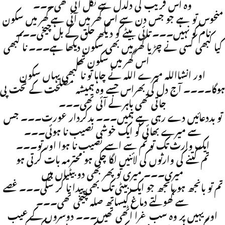
وہ اس فریب کی دلدل سے نکل آئی تھی۔۔۔
منحوس تو ہے جو جس دن سے اس گھر میں آئی ہے گھر میں سکون
نام کو نہیں۔۔۔ تائی بیٹے کو دیکھ حلق کے بل چیخی۔۔۔
کیا کبھی کسی نے چڑیا گھر میں بھی سکون دیکھا ہے۔۔۔ نا کبھی
اس گھر میں سکون تھا
اور انشااللہ میرے اللہ نے چاہا تو نا کبھی یہاں سکون
ہوگا۔۔۔۔ آج دل کی بھراس جسے وہ ہمیشہ مصلحت کے تحت پی
جاتی تھی باہر لے آئی تھی۔۔۔
تو بددعائیں دے رہی ہے ہمیں۔۔۔ بدکردار عورت۔۔۔ جس
سے میرے بھائی کو ایک خوشی نصیب نا ہوئی۔۔۔
ایک وارث تک تو تم سے اسے نصیب نا ہوا اور تو۔۔۔
تم کتنے کی وارثوں کی لائنیں لگا چکی ہو محترمہ بات کرتی ہو
میری۔۔۔ میری تو پھر بھی دو بیٹیاں ہیں
تم تو بانجھ ہو بانجھ جو ایک بیٹی تک بھی پیدا نا کر سکی۔۔۔ غصے
سے کھولتے دماغ کیساتھ صلہ چیخی تھی۔۔۔
اور یہیں پر وہ سب غرا اٹھی تھیں۔۔۔ دوسروں کے عیب