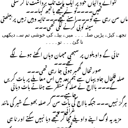
گنوانے والیاں خود پر ایک بات تک برداشت نا کر سکی
تھیں۔۔۔۔تو نے مجھے بانجھ کہا۔۔۔
ماں سن رہی ہے تو۔۔۔ اسنے مجھے۔۔۔ تانیہ وہیں زمیں پر بیٹھتی
سینہ کوبی کرنے لگی تھی۔۔۔
تجھے کیڑے پڑیں صلہ۔۔۔ میرے بیٹے کی خوشی تم سے دیکھی
نا گئ۔۔۔ تو۔۔۔۔
تائی کے واویلوں پر سبھی مہمان وہاں اکھٹے ہونے لگے
تھے۔۔۔
صورتحال گھمبر ہوتی جا رہی تھی۔۔۔
صلہ فلحال جاو یہاں سے ہم بعد میں اس معاملے پر بات کریں
گے۔۔۔ بالاج نے صلہ کو منظر سے ہٹاتے بات دبانی
چاہیے۔۔۔
ہرگز نہیں۔۔۔ جبکہ بالاج کی بات سن کر صلہ بھوکے شیر کی مانند
غرائی۔۔۔
مزید یہ لوگ اپنے واویلے مچا کر مجھے دبا نہیں سکتے اور نا ہی
تم۔۔۔