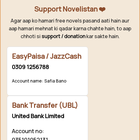
Support Novelistan ❤️
Agar aap ko hamari free novels pasand aati hain aur
aap hamari mehnat ki qadar karna chahte hain, to aap
chhoti si
support / donation
kar sakte hain.
EasyPaisa / JazzCash
0309 1256788
Account name: Safia Bano
Bank Transfer (UBL)
United Bank Limited
Account no:
035101052131