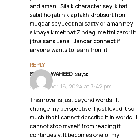
and aman . Sila k character sey ik bat
sabit ho jati h k ap lakh khobsurt hon
muqdar sey Jeet nai sakty or aman ney
sikhaya k mehnat Zindagi me itni zarori h
jitna sans Lena . Jandar connect if
anyone wants to learn from it
REPLY
SIBGHA WAHEED
says:
September 16, 2024 at 3:42 pm
This novel is just beyond words . It
change my perspective. I just loved it so
much that i cannot describe it in words . I
cannot stop myself from reading it
continuesly. It becomes one of my