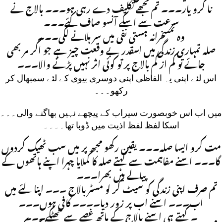
نا کرو یار۔۔۔ تم مجھے تکلیف دے رہی ہو۔۔۔ بالاج نے
سرعت سے اسکے آنسو صاف کئے۔۔۔
وہ تمسخرانہ ہستی نفی میں سر ہلانے لگی۔۔۔
صلہ تمہاری زندگی میں اسقدر بے وقعت چیز ہے جو اگر مر بھی
جائے تو کم از کم بالاج پر تو کوئی اثر نہیں پڑنے والا۔۔۔
اس لئے اپنی یہ الفاظی اپنی دوسری بیوی کے لئے سمبھال کر
رکھو۔۔۔
میں اب اس خوبصورت سیراب کے پیچھے نہیں بھاگنے والی۔۔۔
اسکا لفظ لفظ اذیت میں ڈوبا تھا۔۔۔۔
مت کرو ایسا صلہ۔۔۔ یقین رکھو مجھ پر میں سب ٹھیک کردوں
گا۔۔۔ اسنے مفاہمت سے کہتے صلہ کا کملایا چہرا اپنے ہاتھوں کے
پیالے میں بھرا۔۔۔
تم صرف اپنی زندگی کو سیٹ کر لو مسٹر بالاج ۔۔۔ اپنا لئے میں
اب۔۔۔ اسنے اب پر زور دیا۔۔۔۔ کافی ہوں۔۔۔
۔ کہتے ہی اسنے بالاج کے ہاتھ غصے سے جھٹکے۔۔۔