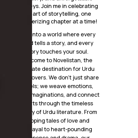
journeys. Join me in celebrating
the art of storytelling, one
mesmerizing chapter at a time!
Step into a world where every
word tells a story, and every
story touches your soul.
Welcome to Novelistan, the
ultimate destination for Urdu
novel lovers. We don’t just share
novels; we weave emotions,
ignite imaginations, and connect
hearts through the timeless
beauty of Urdu literature. From
gripping tales of love and
betrayal to heart-pounding
suspense and drama, our