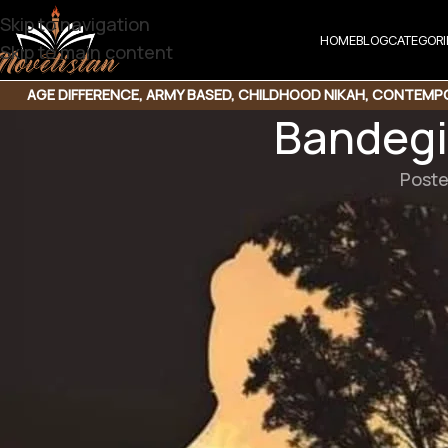
Skip to navigation
HOME
BLOG
CATEGORI
Skip to main content
AGE DIFFERENCE
,
ARMY BASED
,
CHILDHOOD NIKAH
,
CONTEMPO
Bandegi 
Poste
Bandegi e Eshq by Kiran Rafique
Genre: Army Based | Secret Agent Based | Confident H
Couples | Romantic Urdu Novel with Happy Ending
Click the link below
Bandegi e Eshq 