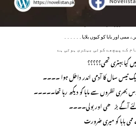
 اور ممی کہ ساتھ یہ کیا؟
ے کتنی ضرورت تھی۔۔۔ میرے
 میرے ممی اور بابا کو کیوں بلایا۔۔۔۔۔۔
ام کے پیچھے کوئی بہتری ہوتی ہے
یں کیا بہتری تھی؟؟؟؟؟
 ایک تیس سال کا آدمی اندر داخل ہوا ۔۔۔۔
و ہوس بھری نظروں سے ماہا کو دیکھ رہا تھا۔۔۔۔۔
لئے آگے بڑھی اور بولی۔۔۔۔
ممی بابا کو میری ضرورت