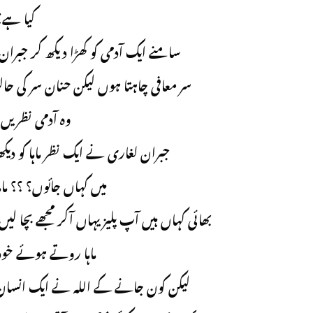
کیا ہے؟
سامنے ایک آدمی کو کھڑا دیکھ کر جبران
سر معافی چاہتا ہوں لیکن حنان سر ک
وہ آدمی نظریں ج
جبران لغاری نے ایک نظر ماہا کو د
میں کہاں جائوں؟ ؟؟ 
بھائی کہاں ہیں آپ پلیز یہاں آکر مجھے بچا 
ماہا روتے ہوئے خو
لیکن کون جانے کے اللہ نے ایک انسان