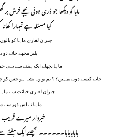
ماہا کو دیکھا جو ڈری ہوئی نیچے فرش پ
کیا مسئلہ ہے تمہارا کھانا
جبران لغاری ماہا کو بالوں 
پلیز مجھے جانے دو
ماہا پچھلے ایک ہفتے سے یہی جم
جانے کیسے دوں تمہیں؟ ؟ تم تو وہ نشہ ہو جس کو چ
جبران لغاری خباثت سے ماہا 
ماہا نے اس ذور سے دھ
خبردار میرے قریب
ہاہاہاہاہا۔۔۔۔۔۔ پچھلے ایک ہفتے سے 