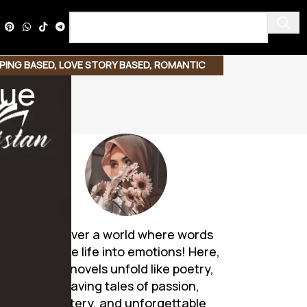
PING BASED
,
LOVE STORY BASED
,
ROMANTIC
que
Discover a world where words
breathe life into emotions! Here,
Urdu novels unfold like poetry,
weaving tales of passion,
mystery, and unforgettable