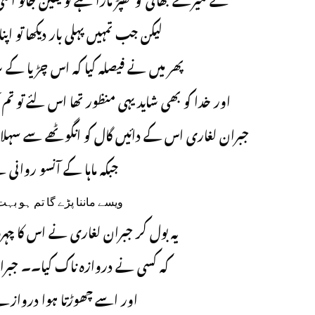
نے میرے بھائی کو تھپڑ مارا ہے تو یقین جانو ا
لیکن جب تمہیں پہلی بار دیکھا تو اپ
پھر میں نے فیصلہ کیا کہ اس چڑیا کے
اور خدا کو بھی شاید یہی منظور تھا اس لئے ت
جبران لغاری اس کے دائیں گال کو انگوٹھے سے سہلا
جبکہ ماہا کے آنسو روان
ویسے ماننا پڑے گا تم ہو
یہ بول کر جبران لغاری نے اس کا چہر
کہ کسی نے دروازہ ناک کیا۔۔ جبران
اور اسے چھوڑتا ہوا درواز