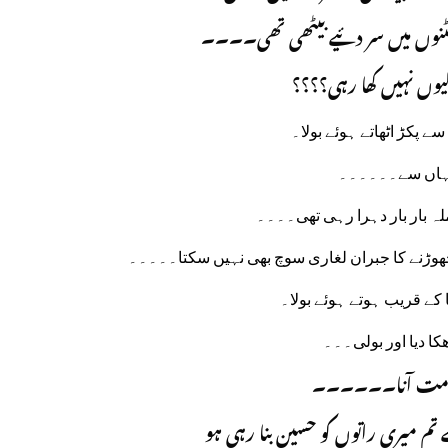
ر گھٹنوں میں سر دئیے بیٹھی تھی۔۔۔۔
 کیوں نہیں کھا رہی؟؟؟؟
سے پکڑ اٹھاتے ہوئے بولا۔
 یہاں سے۔۔۔۔۔۔
لہ بار بار دہرا رہی تھی۔۔۔۔
ھوڑنے کا جبران لغاری سوچ بھی نہیں سکتا۔۔۔۔۔
کے قریب ہوتے ہوئے بولا۔
کا دیا اور بولی۔۔۔
 مت آنا۔۔۔۔۔۔
تم میری راتوں کو حسین بنا رہی ہو