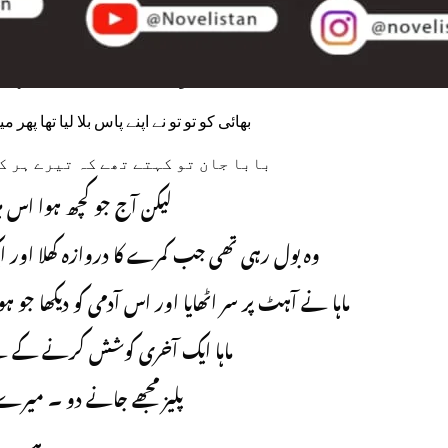
یااللہ تو نے کیوں میرے بابا
تو جانتا ہے نہ کہ ان کی مجھ
بھائی کو تو تو نے اپنے پاس بلا لیا تھا پھر
بابا جان تو کہتے تھے کہ تیرے ہر ک
لیکن آج جو کچھ ہوا اس م
وہ بول رہی تھی جب کمرے کا دروازہ کھلا اور
ماہا نے آہٹ پر سر اٹھایا اور اس آدمی کو دیکھا ج
ماہا ایک آخری کوشش کرنے کے 
پلیز مجھے جانے دو ۔ میرے 