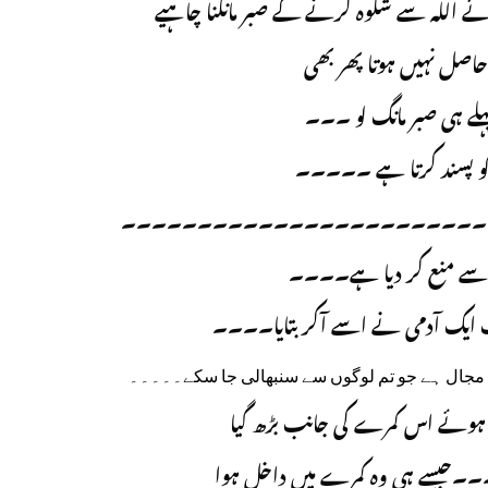
ے اللہ سے شکوہ کرنے کے صبر مانگنا چاہیے
حاصل نہیں ہوتا پھر بھی
ہلے ہی صبر مانگ لو ۔۔۔
ں کو پسند کرتا ہے ۔۔۔۔۔
۔۔۔۔۔۔۔۔۔۔۔۔۔۔۔۔۔۔۔۔۔۔۔۔
ے سے منع کر دیا ہے۔۔۔۔
 ایک آدمی نے اسے آکر بتایا۔۔۔۔
ن مجال ہے جو تم لوگوں سے سنبھالی جا سکے۔۔۔۔۔
ہوئے اس کمرے کی جانب بڑھ گیا
۔۔۔۔جیسے ہی وہ کمرے میں داخل ہوا