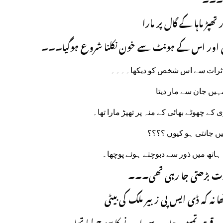
۔۔۔
پڑ ماہا کے گال پر مارا
گری اور اس کے ہونٹ سے خون نکلنا شروع ہوگیا۔۔۔
 تاثرات سے اس شخص کو دیکھا۔۔۔۔
ہیں جان سے مار دیتا
کے چھوٹے بھائی کے منہ پر تھپڑ مارا تھا۔
یں جانتی ہو کیوں ؟؟؟؟
 ہاتھ میں ذور سے دبوچتے ہوئے پوچھا۔
شدت بڑھتی جا رہی تھی۔۔۔
ا نہ کہ ڈی ایس پی زبیر ملک کی بیٹی