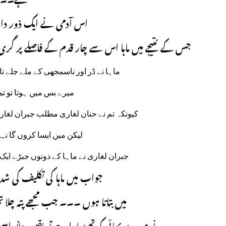
ہے۔۔
اس آدمی نے ایک ذور دار تھ
جس کے نتیجے میں ماہا اس سے چار قدم کے فاصلے پر 
ماہا نے ڈر اور ناسمجھی کے ملے جلے
میرے بس میں ہوتا تو تم
کیونکہ تم نے حنان لغاری مطلب جبران لغاری 
لیکن میں ایسا کروں گا نہ
جبران لغاری نے ماہا کے دونوں جبڑے ایک
جواب میں ماہا کی تکلیف کی 
میں بتاتا ہوں ۔۔۔ جب مجھے پتہ چلا تھ