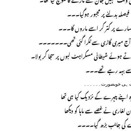
سی وقت تمہیں جان سے مارنے کا سوچ لیا تھا۔
نا فیصلہ بدلنے پر مجبور ہوگیا۔۔۔
 سارے پر کتر کر اسے ماروں گا۔۔۔
و تم آج میری گاڑی سے ٹکرا گئی تھی۔۔۔۔۔۔۔
تے ہوئے شیطانی مسکراہٹ لبوں پر سجا کر بولا۔
ی سے بہہ رہے تھے۔۔۔
 بہت ہی خوبصورت۔۔۔۔۔۔
ہ اپنے چہرے کے نزدیک کیا ہی تھا
 لغاری نے غصے سے ماہا کو دیکھا
ے کی جانب بڑھ گیا۔۔۔۔