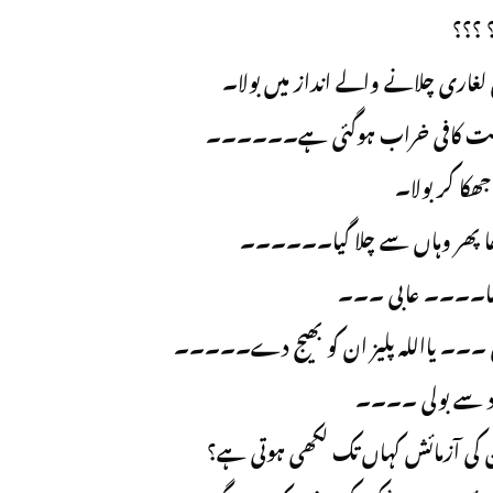
 ؟؟؟
 لغاری چلانے والے انداز میں بولا۔
ی حالت کافی خراب ہوگئی ہے۔۔۔۔۔۔
ھکا کر بولا۔
یکھا پھر وہاں سے چلا گیا۔۔۔۔۔۔
ماما۔۔۔۔ عابی ۔۔۔
لیں ۔۔۔ یااللہ پلیز ان کو بھیج دے۔۔۔۔۔
د سے بولی ۔۔۔۔
 کی آزمائش کہاں تک لکھی ہوتی ہے؟