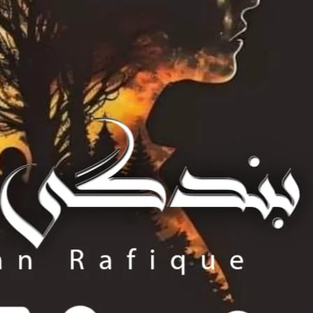
جیسے ہی اسے ہوش آیا اس نے خود کو ا
میں کہاں
ماہا اپنا سر اپنے دونوں ہاتھوں 
جیسے ہی اس کے حواس بحال ہوئے اسے ز
وہ جلدی سے ب
اور دروازے کی طرف بڑ
ماہا نے ذور ذور سے دروازہ کھٹکھٹانا
کوئی ہے ؟ پلیز دروازہ کھولو مجھے میری ممی اور میرے ب
کافی دیر کھٹکھٹانے کے بعد
تو ماہا کمرے میں موجود صوفے پر بیٹ