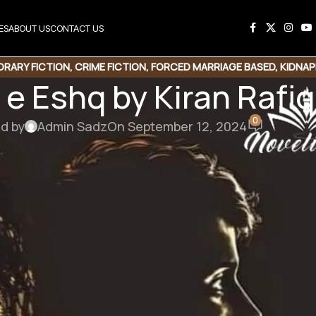
ES
ABOUT US
CONTACT US
RARY FICTION
,
CRIME FICTION
,
FORCED MARRIAGE BASED
,
KIDNAP
e Eshq by Kiran Rafi
FICTION
,
ROMANTIC URDU NOVEL
0
d by
Admin Sadz
On September 12, 2024
eroine | Forced Marriage | Kidnapping Based | Multi
 to download the Novel
by Kiran Rafique