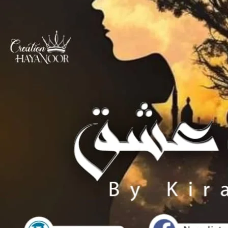
یک کمرے کے بیڈ پر لیٹے پایا۔۔۔۔
 ہوں؟
میں تھامتے ہوئے خود سے بولی۔
بیر اور ایمان پھر سے یاد آگئے۔۔
یڈ سے اٹھی
ھی جو کہ لاک تھا۔
 شروع کر دیا اور روتے ہوئے بولی۔
ابا جان کے پاس جانا ہے ۔۔۔۔ پلیز اوپن دا ڈور۔۔۔۔۔
 بھی جب در وازہ نہ کھلا
ھ گئی اور اللہ سے شکوہ کرنے لگی۔