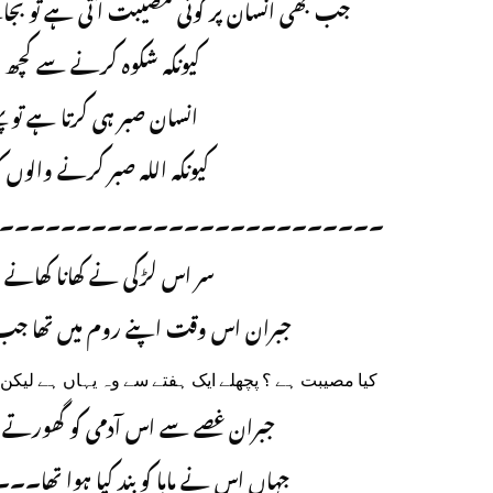
جب بھی انسان پر کوئی مصیبت آتی ہے تو بجائ
کیونکہ شکوہ کرنے سے کچھ 
انسان صبر ہی کرتا ہے تو پ
کیونکہ اللہ صبر کرنے والو
۔۔۔۔۔۔۔۔۔۔۔۔۔۔۔۔۔۔۔۔۔۔۔۔۔
سر اس لڑکی نے کھانا کھان
جبران اس وقت اپنے روم میں تھا جب
کیا مصیبت ہے ؟ پچھلے ایک ہفتے سے وہ یہاں ہے لیک
جبران غصے سے اس آدمی کو گھورتے 
جہاں اس نے ماہا کو بند کیا ہوا تھا۔