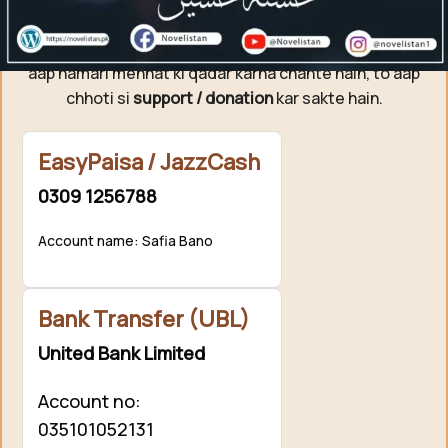
Support Novelistan ❤️
Agar aap ko hamari free novels pasand aati hain aur
aap hamari mehnat ki qadar karna chahte hain, to aap
chhoti si
support / donation
kar sakte hain.
EasyPaisa / JazzCash
0309 1256788
Account name: Safia Bano
Bank Transfer (UBL)
United Bank Limited
Account no:
035101052131