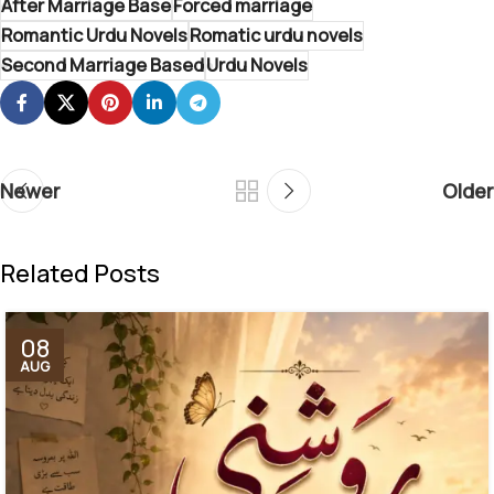
After Marriage Base
Forced marriage
Romantic Urdu Novels
Romatic urdu novels
Second Marriage Based
Urdu Novels
Newer
Older
Related Posts
08
AUG