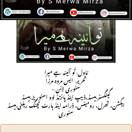
ناول: تُو آئینہ ہے میرا
تحریر: ایس مروہ مرزا
سٹوری لائن:-
گینگسٹر بیسڈ،ڈیپ اینڈ پائزنڈ لوو اسٹوریز بیسڈ
ایکشن، تھرل، رومینس، ڈرامہ اینڈ ہارٹ ٹچنگ ریلٹی بیسڈ
سٹوری