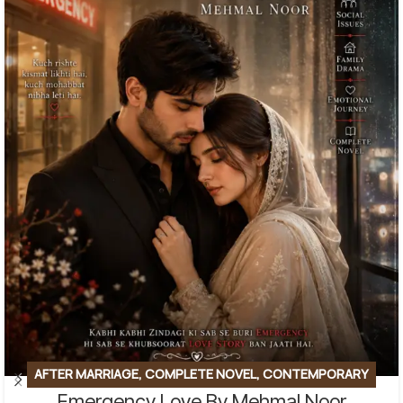
AFTER MARRIAGE
,
COMPLETE NOVEL
,
CONTEMPORARY
Emergency Love By Mehmal Noor
FICTION
,
EMOTIONAL FICTION
,
EMOTIONAL LOVE STORY
,