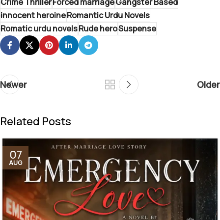
Crime Thriller
Forced marriage
Gangster Based
innocent heroine
Romantic Urdu Novels
Romatic urdu novels
Rude hero
Suspense
Newer
Older
Related Posts
07
AUG