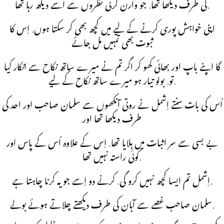
کی طرف دیکھا تھا. جو وارن کرتی نظروں سے اُسے دیکھ رہا تھا.
اپنی خواہش پوری کرنے کے لیے میں کچھ بھی کر سکتا ہوں. اِس کا
ثبوت بھی تمہیں مل جائے
گا اپنے باپ اور بھائی کھو کر اگر تم نے میرے ساتھ نکاح سے انکار کیا
تو. بولو تیار ہو میرے ساتھ نکاح کے لیے.
اُس کی بات سنتے اِشمل نے روتی آنکھوں سے سلمان صاحب اور احد کی
طرف دیکھا تھا اور
بے بسی سے سر اثبات میں ہلایا تھا. اِس کے علاوہ اُس کے پاس اور
کوئی راستہ نہیں تھا.
اِشمل تم ایسا کچھ نہیں کرو گی. کرنے دو اِسے جو یہ کرنا چاہتا ہے.
سلمان صاحب غصے سے آہان کی طرف دیکھتے چلاتے ہوئے بولے.