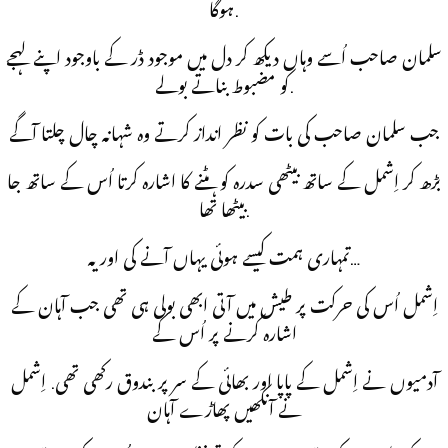
ہوگا.
سلمان صاحب اُسے وہاں دیکھ کر دل میں موجود ڈر کے باوجود اپنے لہجے
کو مضبوط بناتے بولے.
جب سلمان صاحب کی بات کو نظر انداز کرتے وہ شہانہ چال چلتا آگے
بڑھ کر اِشمل کے ساتھ بیٹھی سدرہ کو ہٹنے کا اشارہ کرتا اُس کے ساتھ جا
بیٹھا تھا.
تمہاری ہمت کیسے ہوئی یہاں آنے کی اور یہ…
اِشمل اُس کی حرکت پر طیش میں آتی ابھی بولی ہی تھی جب آہان کے
اشارہ کرنے پر اُس کے
آدمیوں نے اِشمل کے پاپا اور بھائی کے سر پر بندوق رکھی تھی. اِشمل
نے آنکھیں پھاڑے آہان