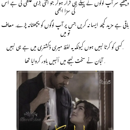
دیکھیے سر آپ لوگوں نے پہلے ہی فرار ہوکر جو اتنی بڑی غلطی کی ہے اُس
کی سزا ابھی
باقی ہے مزید کچھ ایسا نہ کریں جس پر آپ لوگوں کو پچھتانہ پڑے. معاف
تو میں
کسی کو کرتا نہیں ہوں کیونکہ یہ لفظ میری ڈکشنری میں ہے ہی نہیں.
آہان نے سخت لہجے میں اُنہیں باور کروایا تھا .