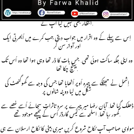
مولوی صاحب کی آواز اُس کے کانوں میں گونجی تھی.
اِتنی بھی کیا جلدی ہے آپ کو مولوی صاحب کے دلہے کے آنے کا
انتظار بھی نہیں کیا آپ نے.
اِس سے پہلے کے وہ اقرار میں جواب دیتی جب کمرے میں اُبھرتی ایک
اور آواز سن کر
وہ اپنی جگہ ساکت ہوئی تھی. جس بات کا ڈر تھا وہی ہوا تھا وہ اُس تک
پہنچ چکا تھا.
اِشمل نے جھٹکے سے چہرہ اُوپر اُٹھایا تھا جس کی وجہ سے گھوگنھٹ کی
شکل میں لیا دوپٹہ شانوں پر
ڈھلک گیا تھا. آہان رضا میر چہرے پر سرد تاثرات سجائے اُسے غصے سے
گھور رہا تھا. اسلحہ سے لیس گارڈز اُس کے پیچھے موجود تھے.
مولوی صاحب آپ نکاح شروع کریں میری بیٹی کا نکاح ارسلان سے ہی