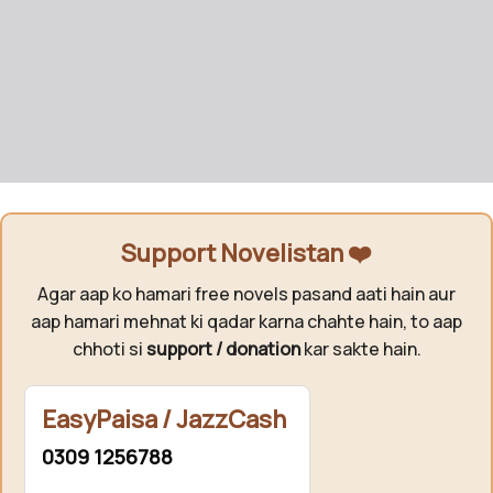
Support Novelistan ❤️
Agar aap ko hamari free novels pasand aati hain aur
aap hamari mehnat ki qadar karna chahte hain, to aap
chhoti si
support / donation
kar sakte hain.
EasyPaisa / JazzCash
0309 1256788