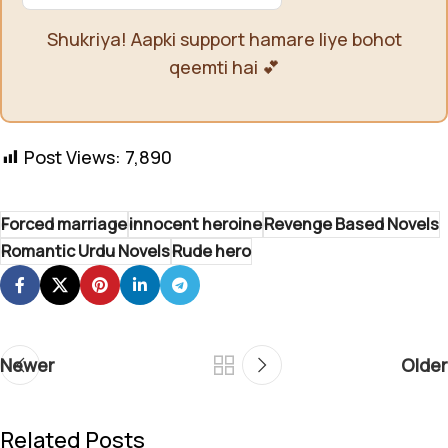
Shukriya! Aapki support hamare liye bohot
qeemti hai 💕
Post Views:
7,890
Forced marriage
innocent heroine
Revenge Based Novels
Romantic Urdu Novels
Rude hero
Newer
Older
Related Posts