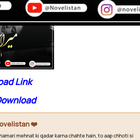
ad Link
Download
ovelistan ❤️
hamari mehnat ki qadar karna chahte hain, to aap chhoti si