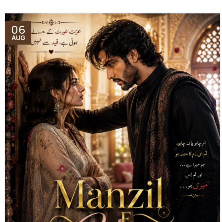
06
AUG