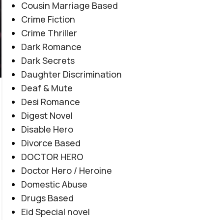
Cousin Marriage Based
Crime Fiction
Crime Thriller
Dark Romance
Dark Secrets
Daughter Discrimination
Deaf & Mute
Desi Romance
EMOTIONAL LOVE STORY
,
FORCED MARRIAGE BASED
,
Digest Novel
Amanat E Ishq By Noor Malik
MULTIPLE COUPLE BASE
,
MYSTERY
,
PAST STORY BASED
,
Disable Hero
REVENGE BASED
,
ROMANTIC URDU NOVEL
,
RUDE HERO
Novel20945
Divorce Based
0
BASED
Posted by
Haya
DOCTOR HERO
Doctor Hero / Heroine
"میں تمہیں چھوڑ کر نہیں جاؤں گا... تم میری زندگی ہو، میری
Domestic Abuse
آخری دعا ہو۔" "کچھ محبتیں جان مانگتی نہیں... خود جان بن
Drugs Based
جاتی ہیں۔" "عشق جب امانت بن جائے، تو جدائی بھی اسے
Eid Special novel
ختم نہیں کر سکتی۔"