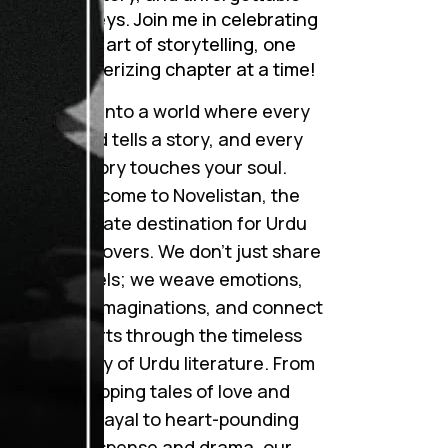
journeys. Join me in celebrating
the art of storytelling, one
mesmerizing chapter at a time!
Step into a world where every
word tells a story, and every
story touches your soul.
Welcome to Novelistan, the
ultimate destination for Urdu
novel lovers. We don’t just share
novels; we weave emotions,
ignite imaginations, and connect
hearts through the timeless
beauty of Urdu literature. From
gripping tales of love and
betrayal to heart-pounding
suspense and drama, our