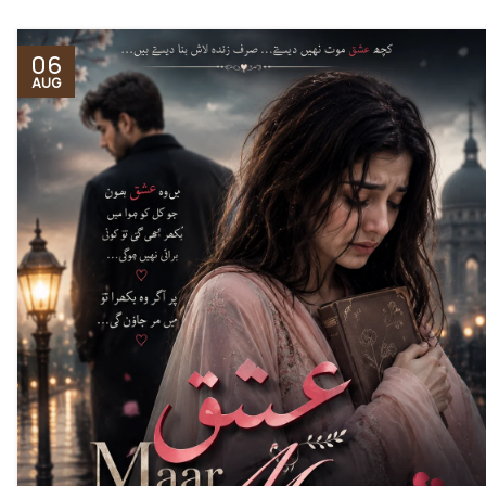
06
AUG