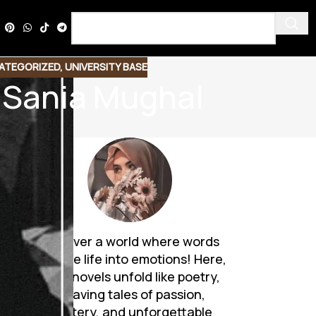
ATEGORIZED
,
UNIVERSITY BASE
 Sania Mughal
ty
Discover a world where words
breathe life into emotions! Here,
Urdu novels unfold like poetry,
weaving tales of passion,
mystery, and unforgettable