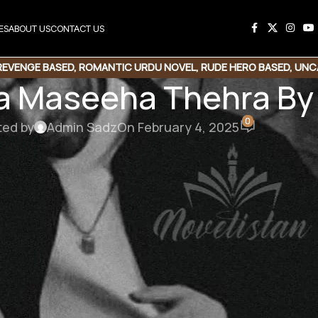
ES
ABOUT US
CONTACT US
REVENGE BASED
,
ROMANTIC URDU NOVEL
,
RUDE HERO BASED
,
UNC
a Maseeha Thehra By
0
ted by
Admin Sadz
On February 4, 2025
ha Thehra By Sania Mughal
 marriage | Romantic Novel | Office based | Universi
ased
ٹھیک کہتی ہے تمہاری ماں ۔۔۔ جتنی تمہیں ڈھیل دے رکھی ہ
تمہارا باپ ہونے کے ناطے کیا میرا اتنا بھی حق 
بہت جلد رشتہ ڈھونڈ کے تمہاری شا