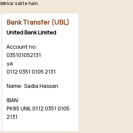
ion
kar sakte hain.
Bank Transfer (UBL)
United Bank Limited
Account no:
035101052131
ya
0112 0351 0105 2131
Name: Sadia Hassan
IBAN:
PK85 UNIL 0112 0351 0105
2131