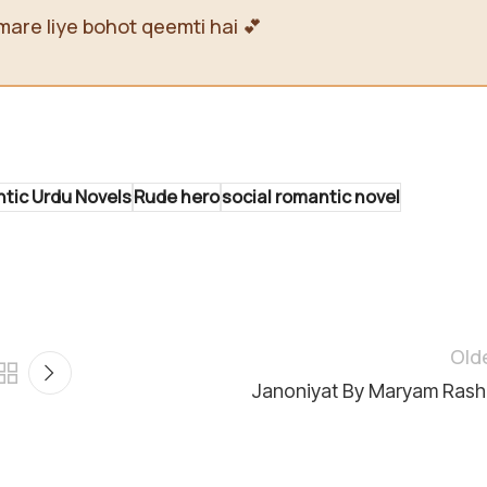
mare liye bohot qeemti hai 💕
tic Urdu Novels
Rude hero
social romantic novel
Old
Janoniyat By Maryam Rash