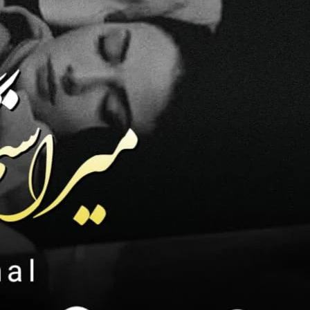
تو پھر تمہیں احساس ہو گا کہ ماں
بابا کیا کہہ رہے ۔ ؟۔ ابرو کو کچھ سنائی نہ دیا
کو دیکھ رہی تھی۔۔ جنہوں نے کبھی اسے پھولو
آج ۔۔۔ تھپڑ ۔۔ وہ اپنی سکی کا گلہ گھونٹتے ہات
ابرو مجھے معاف کر دیتا ۔۔۔ میں۔۔ میں اپنے بی
نہیں اس زاد یار سے ڈر لگتا ۔۔۔ وہ مجھے ڈھونڈ 
میں تمہیں سچ بتا کہ تمہاری نفرت نہ سبہ پاوں
ابرو کے جاتے ہی زمان احمد کے کے 