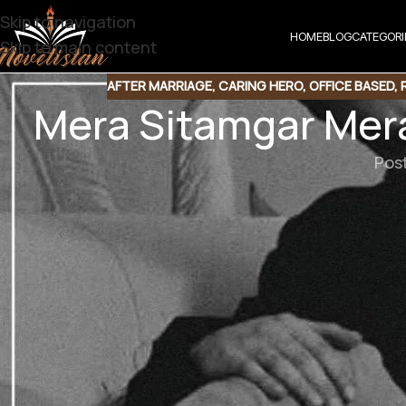
Skip to navigation
HOME
BLOG
CATEGORI
Skip to main content
AFTER MARRIAGE
,
CARING HERO
,
OFFICE BASED
,
Mera Sitamgar Mer
Pos
Mera Sitamgar Mera Masee
Genre : Revenge based | Rude and Cruel Hero | After
b
ے اتنا ہی تم میری نرمی کا ناجائز فائدہ اٹھاتی ہو۔۔۔
نہیں کہ میں تم لوگوں کیلیے پریشان ہو سکوں۔۔
دی کرتا ہوں۔ اپنے بچے ہوں گے