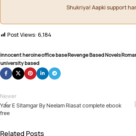
Shukriya! Aapki support ha
Post Views:
6,184
innocent heroine
office base
Revenge Based Novels
Roman
university based
Newer
Yaar E Sitamgar By Neelam Riasat complete ebook
free
Related Posts