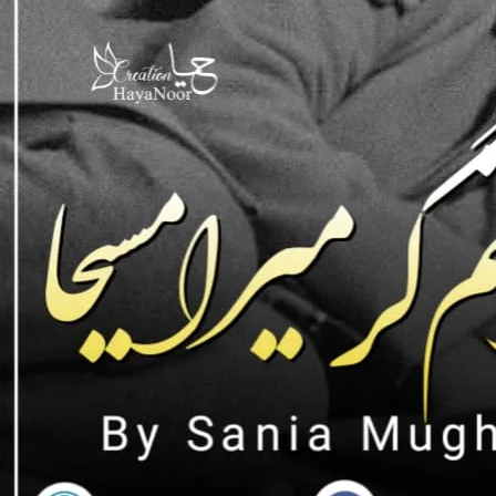
 باپ کی پریشانی کیا ہوتی ہے۔۔
۔۔ وہ تو صرف ہاتھ منہ پہ رکھے ہونک بنی بابا
ں کی چھڑی سے بھی نہ چھوا تھا ۔۔۔ اور ۔
ھ منہ پہ رکھے بھاگتی ہوئی کمرے سے نکل گئی۔۔
ٹے پہ ہاتھ کیسے اٹھا سکتا ۔۔۔۔ مجھے تم سے
لے گا ۔۔۔ اور تمہیں بھی مجھ سے چھین لے گا۔۔
 گا۔۔ معاف کر دینا اپنے بابا کو عالی ۔۔
آنسو قطرہ قطرہ بہنے لگے۔۔۔۔۔۔