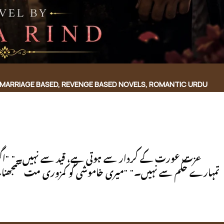
MARRIAGE BASED
,
REVENGE BASED NOVELS
,
ROMANTIC URDU
تمہارے حکم سے نہیں۔" "میری خاموشی کو کمزوری مت سمجھنا۔" 