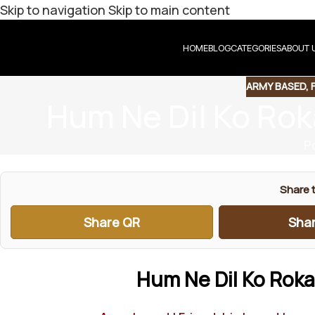
Skip to navigation
Skip to main content
HOME
BLOG
CATEGORIES
ABOUT 
ARMY BASED
,
Hum Ne Dil Ko Ro
P
Share t
Share QR
Shar
Hum Ne Dil Ko Roka