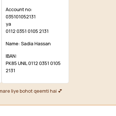
Account no:
035101052131
ya
0112 0351 0105 2131
Name: Sadia Hassan
IBAN:
PK85 UNIL 0112 0351 0105
2131
mare liye bohot qeemti hai 💕