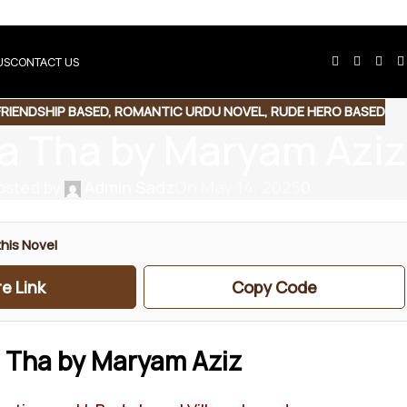
US
CONTACT US
FRIENDSHIP BASED
,
ROMANTIC URDU NOVEL
,
RUDE HERO BASED
ka Tha by Maryam Azi
osted by
Admin Sadz
On May 14, 2025
0
his Novel
e Link
Copy Code
 Tha by Maryam Aziz