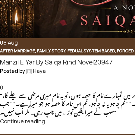
06
Aug
AFTER MARRIAGE
,
FAMILY STORY
,
FEDUAL SYSTEM BASED
,
FORCED 
NOVEL
,
RUDE HERO BASED
Manzil E Yar By Saiqa Rind Novel20947
Posted by
Haya
0
"عزت عورت کے کردار سے ہوتی ہے، قید سے نہیں۔" "اگر میں تمہارے نام کا حصہ ہوں، تو یہ نام میری مرضی سے چلے گا،
"تم چاہو یا نہ چاہو، تم اس نام کا حصہ ہو جو میرا ہے۔" "جب
سب نے میرا یقین توڑا، میں چپ رہی… مگر اب نہیں۔"
Continue reading