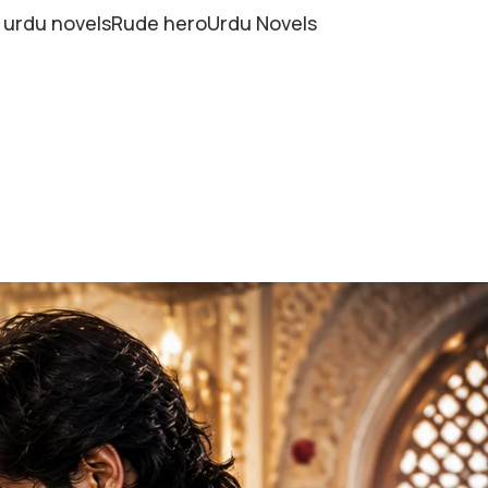
 urdu novels
Rude hero
Urdu Novels