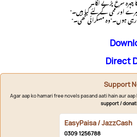
چہرہ سرخ پڑنے لگا۔
“ رہی ہوں۔”وہ مسکرائی تھی۔
Downlo
Direct 
Support N
Agar aap ko hamari free novels pasand aati hain aur aap 
support / donat
EasyPaisa / JazzCash
0309 1256788