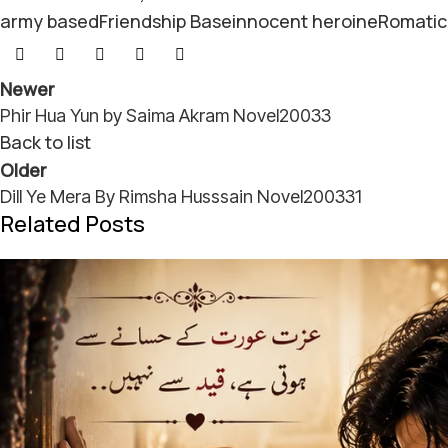
army based
Friendship Base
innocent heroine
Romatic
Newer
Phir Hua Yun by Saima Akram Novel20033
Back to list
Older
Dill Ye Mera By Rimsha Husssain Novel200331
Related Posts