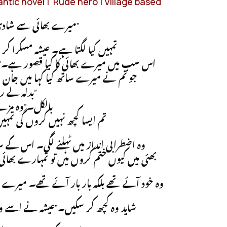
ntic novel | Rude hero | Village based
“میرے بھائی سے شادی کیوں کر رہی ہو۔”
تمہیں کیا لگتا ہے۔ عیشہ مسکرا کر
اس سب میں میرے بھائی کا کیا قصور ہے۔”اب ک
جو تم نے میرے ساتھ کیا کہا میں جان س
“بدلہ لے رہی ہو۔”
بالکل۔”وہ مزے
تم ایسا کچھ نہیں کروں گی تمہی
وہ اضطرابی انداز میں ٹہلنے لگی۔ اس کے سام
بھئی میں کیوں ختم کروں میں تو تمہارے بھائی 
وہ خود آئے تھے بلکہ بار بار آئے تھے۔ میرے 
شاید وہ کچھ کر سکیں۔”عیشہ نے اسے