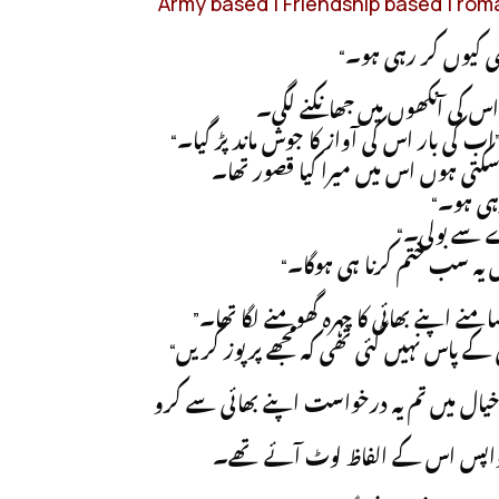
Army based | Friendship based | roma
 اس کی آنکھوں میں جھانکنے لگی۔
“ی بار اس کی آواز کا جوش ماند پڑ گیا۔
کتی ہوں اس میں میرا کیا قصور تھا۔
“ سے بولی۔
“ں یہ سب ختم کرنا ہی ہوگا۔
”نے اپنے بھائی کا چہرہ گھومنے لگا تھا۔
“کے پاس نہیں گئی تھی کہ مجھے پرپوز کریں
خیال میں تم یہ درخواست اپنے بھائی سے کرو
 واپس اس کے الفاظ لوٹ آئے تھے۔