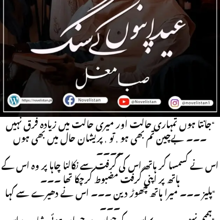
وہ دلہن بنی سر جھکاۓ بیٹھی تھی , دل کی حالت عجیب تھی , نہ
کوئی تمنا نہ کوئی آرزو , بس کشمکش کا شکار تھی ۔۔ چند لمحے ہی
گزرے تھے وہ دروازہ کھول کے اندر گیا , دل تھا کہ سینا توڑ کے
باہر آنے کو تیار تھا اس قدر تیز دھڑکنوں کی رفتار جو بڑھ گئی تھی
۔۔۔ بےچینی , عروج پر تھی ۔۔
وہ بھی چند لمحے ٹہر کر اپنی بلیک واسکوٹ اتار کر صوفے پر رکھی
اور خود اس کے سامنے اکر بیٹھا تھا ۔۔ وہ اس کا ہاتھ تھام کر
بولا ۔۔۔
“جانتا ہوں تمہاری حالت اور میری حالت میں زیادہ فرق نہیں
۔۔۔ بےچین تم بھی ہو , تو , پریشان حال میں بھی ہوں
۔۔۔۔
اس نے کسمسا کر ہاتھ اس کی گرفت سے نکالنا چاہا پر وہ اس کے
ہاتھ پر اپنی گرفت مضبوط کرچکا تھا ۔۔۔
“پلیز ۔۔۔ میرا ہاتھ چھوڑ دین ۔۔۔ اس نے دھیرے سے کہا
۔۔۔