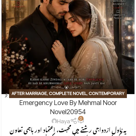
AFTER MARRIAGE
,
COMPLETE NOVEL
,
CONTEMPORARY
Emergency Love By Mehmal Noor
FICTION
,
EMOTIONAL FICTION
,
EMOTIONAL LOVE STORY
,
FAMILY STORY
,
ROMANTIC URDU NOVEL
Novel20954
0
Haya
یہ ناول ازدواجی رشتے میں محبت، اعتماد اور باہمی تعاون