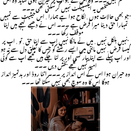
“ہممم نہیں ۔۔۔ وہ اس کے جواب پر حیران ہوئی شاید وہ اس
شخص یہ ایکسپیکٹ نہیں کرسکتی تھی ۔۔۔
“جو بھی حالات ہوں , نکاح ہوا ہے ہمارا , اس حیثیت سے تمہیں
تمہارا حق دینا میرا فرض ہے ۔۔۔ اس نے دھیمے لہجے میں اپنا
موقف رکھا ۔۔۔
“نہیں بلکل نہیں , میں نے مانگا نہیں اپ سے اپنا حق , تو , اپ پر
کیسا فرض , نہیں مانتی میں ایسے رشتے کو جس کا تعلق دل سے نہ ہو
اور اپ پہلے سے اپنا پیار کسی اور پر لٹا چکے ہیں مجھے اپ سے کوئی
امید نہیں مجھے بخش دیں ۔۔۔
وہ حیران ہوا اس کے اس انداز پر ۔۔۔ اتنا روڈ اور بدتمیز انداز
ہوگا اس کا وہ سوچ بھی نہیں سکتا تھا ۔۔۔