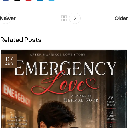
Newer
Older
Related Posts
07
AUG