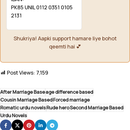
PK85 UNIL 0112 0351 0105
2131
Shukriya! Aapki support hamare liye bohot
qeemti hai 💕
Post Views:
7,159
After Marriage Base
age difference based
Cousin Marriage Based
Forced marriage
Romatic urdu novels
Rude hero
Second Marriage Based
Urdu Novels