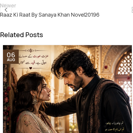
Newer
Raaz Ki Raat By Sanaya Khan Novel20196
Related Posts
06
AUG