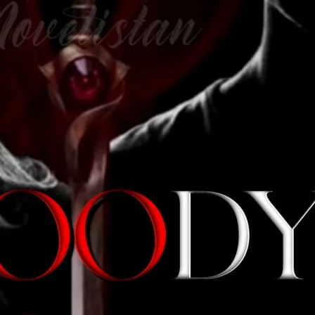
تم میرے کمرے میں کیسے آئے،،،؟ علیزے چلائی تھی۔ وہ اپنے حلیے سے بر
بلکل پہلے کی طرح ننجا تیکنیک سے
ھاری ہمت کیسے ہوئی میرے روم میں آنے کی خضر،،، وہ شیرنی بنی پھر دھاڑ
پاکٹ سے سنیمن نکال کر منہ 
میں تو پہلے بھی آپ کے روم میں ایسے ہی آتا تھا علیزے،، مگر اب شاید 
ناں،،
وہ اس کے سرخ چہرے پر ٹونٹ کرنے سے باز نہیں آیا تھا۔ صاف لگتا
گیٹ لاسٹ خضر،، دفع ہو جاؤ یہاں سے،، بلکہ پیلس اور اس ملک سے،، اور اگلے کچھ سال مجھے اپنی شکل مت دکھانا،،
وہ غرائی تھی۔ وہ کاٹ سے اٹھ کر
تو آپ کی یہ شرط تھی کہ مجھے وائیٹ پیلس اور اس ملک سے دربدر ک
جی ہاں بلکل،، شکل گم کرو اپنی یہاں سے،،
اس ظالم کو ترس کب
ئٹ، تو پھر میرا بھی وعدہ ہے یہ آپ سے،،،، کہ واپس لوٹنے پر ہماری پہ
برسوں بعد کا لوٹا ہوا تشنہ روح ، تشنہ لب خضر جبران کبیر زیادہ خطرن
مگر افسوس کہ تب شاید میں پچھتانے کا بھی موقع نہیں دوں آپ کو،،،
 اس کی آنکھوں میں آنکھیں ڈال کر بولا تو علیزے کی ریڑھ کی ہڈی میں 