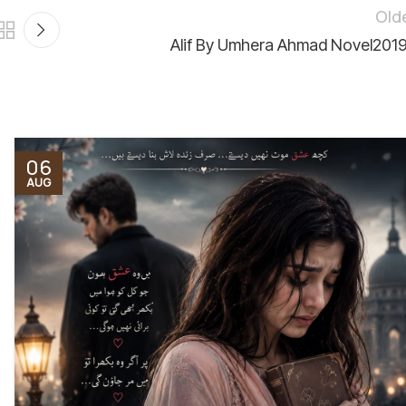
Old
Alif By Umhera Ahmad Novel201
06
AUG