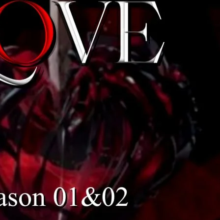
باکی سے جی جان سے
خضر یہ کس قسم کی بکواس کر رہے ہو میرے ساتھ
وہ دھواں دھواں چہر
آپ کو تو میری شادی والی بات بھی بکواس لگ رہی تھی،، کیا ہوا؟ ہو گئی ناں،،،
وہ مسکرا کر بولا تھا او
خضر جاؤ یہاں سے ورنہ ابھی اسی وقت سچ میں ہاتھ اٹھ جائے گا میرا،،،
علیزے نے مٹھیاں 
آ،،، ہاں،،،،۔ رئیلی،،؟ ٹرائی کر کے دیکھ لیں،،، آج پتہ چل ہی جائے کہ
اس کا لہجہ صاف مزاق اڑاتا لگا