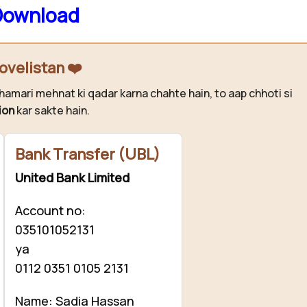
Download
ovelistan ❤️
hamari mehnat ki qadar karna chahte hain, to aap chhoti si
ion
kar sakte hain.
Bank Transfer (UBL)
United Bank Limited
Account no:
035101052131
ya
0112 0351 0105 2131
Name: Sadia Hassan