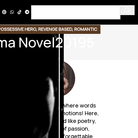
POSSESSIVE HERO
,
REVENGE BASED
,
ROMANTIC
ima Novel20195
Discover a world where words
breathe life into emotions! Here,
Urdu novels unfold like poetry,
weaving tales of passion,
mystery, and unforgettable