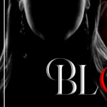
ی طرح گڑبڑائی تھی۔ اور بیڈ سے اتر کر زمین پر پڑا دوپٹہ اٹھایا۔
،،، جواب اب بھی تسلی بخش تھا۔
ی۔ چہرہ لال بھبھوکا ہو چکا تھا جسے وہ دلچسپی سے دیکھے گیا۔ پھر اپنی
میں رکھی اور چبانے لگا۔
ہمارا رشتہ بدل چکا ہے ناں تو آپ یقینا مجھ سے شرما رہی ہیں ،، ہے
،؟
 تھا وہ اسے تپا رہا ہے۔ اور وہ مکمل سر تا پا سلگ چکی تھی۔
 قدم قدم اٹھاتا اس تک پہنچا۔
رنا چاہتی ہیں آپ،، وہ اس کی آنکھوں میں دیکھ کر پوچھ بیٹھا۔
 آیا تھا اس پر۔
لی ملاقات ہمارے بیڈ روم میں میری سیج پر ہوگی،، اور یقین کریں تب وہ
اک ثابت ہوگا آپ کے لیے،، اور تب شاید آپ اپنے اس فیصلے پر پچھتائیں
سنسناہٹ ضرور ہوئی تھی۔ بلکہ وہ اس کے لہجے، الفاظ اور آنکھوں کی بے