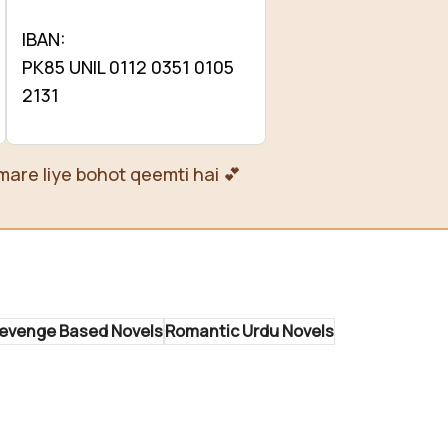
IBAN:
PK85 UNIL 0112 0351 0105
2131
mare liye bohot qeemti hai 💕
evenge Based Novels
Romantic Urdu Novels