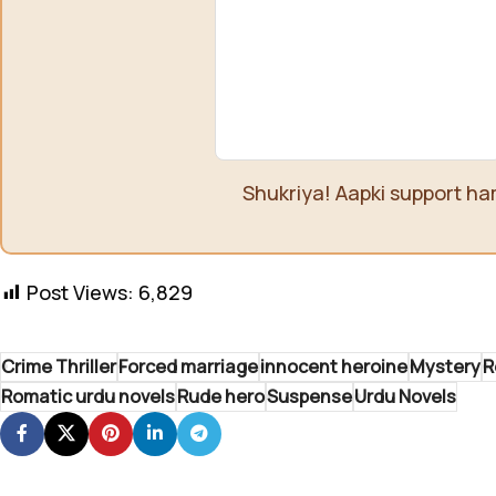
Shukriya! Aapki support ha
Post Views:
6,829
Crime Thriller
Forced marriage
innocent heroine
Mystery
R
Romatic urdu novels
Rude hero
Suspense
Urdu Novels