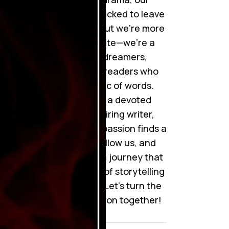
collection is handpicked to leave
you mesmerized. But we’re more
than just a website—we’re a
community of dreamers,
storytellers, and readers who
cherish the magic of words.
Whether you’re a devoted
reader or an aspiring writer,
here’s where your passion finds a
home. Join us, follow us, and
become a part of a journey that
celebrates the art of storytelling
like never before. Let’s turn the
pages of imagination together!