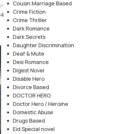
Cousin Marriage Based
er
Crime Fiction
94
Crime Thriller
Dark Romance
Dark Secrets
Daughter Discrimination
Deaf & Mute
06
AUG
Desi Romance
Digest Novel
Disable Hero
Divorce Based
DOCTOR HERO
Doctor Hero / Heroine
Domestic Abuse
Drugs Based
Eid Special novel