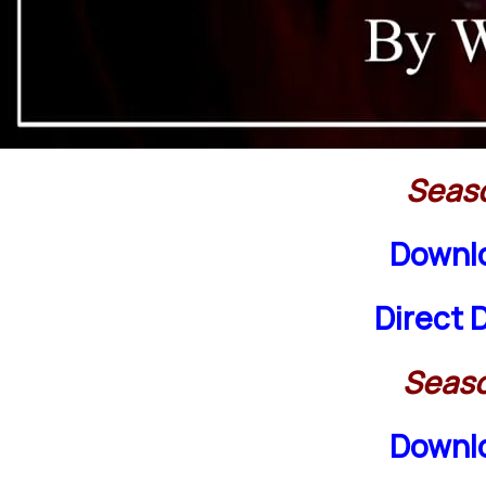
Seaso
Downlo
Direct 
Seaso
Downlo