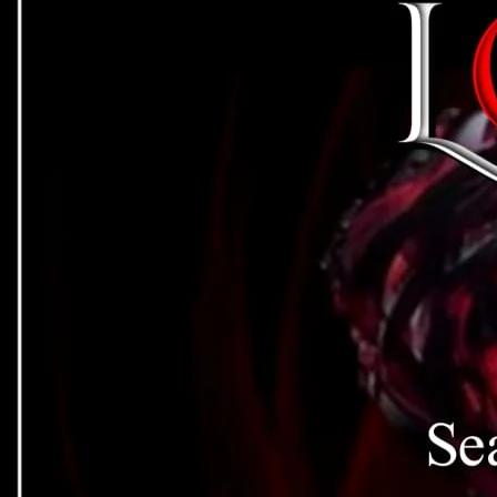
 لرز اٹھی تھی۔
 تم ہوش میں تو ہو،، کیا بکواس ہے یہ،،،؟
ہ لیے بولی تھی۔
ر اسے لاجواب کر گیا۔
بھینچیں تھیں۔
 یہ لیڈی ایکسکیوشنر اس جونئیر ایکسکیوشنر پہ کتنا بھاری پڑتی ہے؟
 تو علیزے کا دماغ گھوم گیا۔