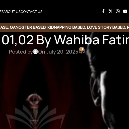
ES
ABOUT US
CONTACT US
BASE
,
GANGSTER BASED
,
KIDNAPPING BASED
,
LOVE STORY BASED
,
 01,02 By Wahiba Fat
DU NOVEL
,
RUDE HERO BASED
,
SUSPENSE THRILLER
0
Posted by
On July 20, 2025
his Novel
e Link
Copy Code
1,02 By Wahiba Fatima
nse Thrill | Multiple couple | Romantic novels