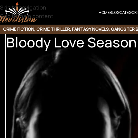
Skip to navigation
HOME
BLOG
CATEGORI
Skip to main content
CRIME FICTION
,
CRIME THRILLER
,
FANTASY NOVELS
,
GANGSTER 
Bloody Love Season
UR
Share t
Share QR
Shar
Bloody Love Season 0
Gangster Based | Romantic Love story | Suspe