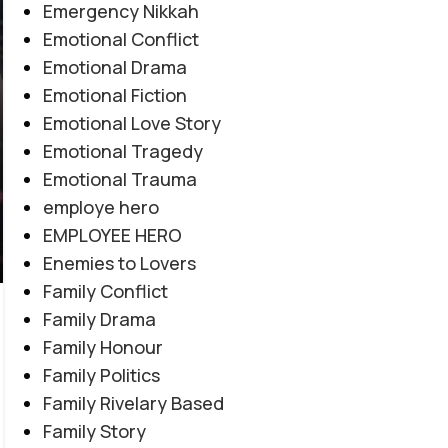
Emergency Nikkah
Emotional Conflict
Emotional Drama
Emotional Fiction
Emotional Love Story
Emotional Tragedy
Emotional Trauma
employe hero
EMPLOYEE HERO
Enemies to Lovers
Family Conflict
Family Drama
Family Honour
EMOTIONAL LOVE STORY
,
FORCED MARRIAGE BASED
,
Family Politics
Amanat E Ishq By Noor Malik
MULTIPLE COUPLE BASE
,
MYSTERY
,
PAST STORY BASED
,
Family Rivelary Based
REVENGE BASED
,
ROMANTIC URDU NOVEL
,
RUDE HERO
Novel20945
Family Story
0
BASED
Posted by
Haya