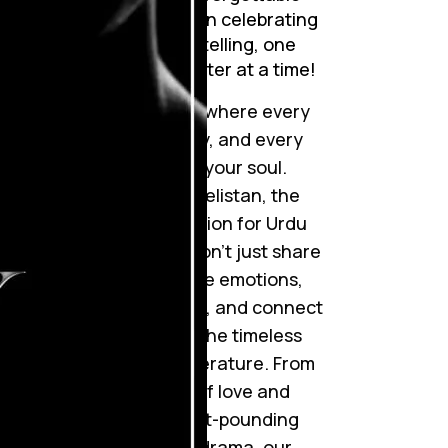
journeys. Join me in celebrating
the art of storytelling, one
mesmerizing chapter at a time!
تم
Step into a world where every
word tells a story, and every
story touches your soul.
Welcome to Novelistan, the
ultimate destination for Urdu
novel lovers. We don’t just share
novels; we weave emotions,
ignite imaginations, and connect
hearts through the timeless
را
beauty of Urdu literature. From
،،
gripping tales of love and
betrayal to heart-pounding
وہ
suspense and drama, our