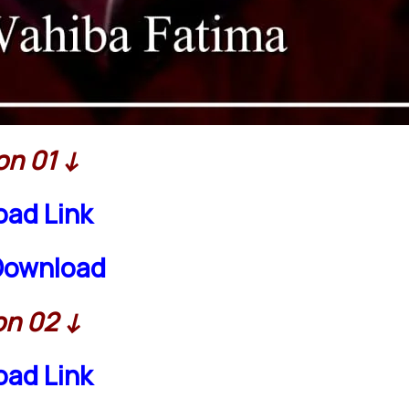
n 01 ↓
ad Link
Download
n 02 ↓
ad Link