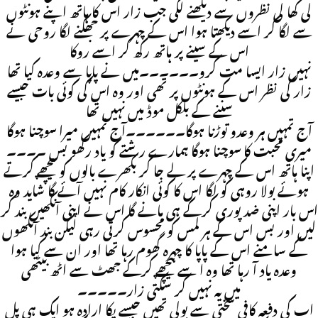
لی کھا لی نظروں سے دیکھنے لگی جب زار اس کا ہاتھ اپنے ہونٹوں
سے لگا کر اسے دیکھتا ہوا اس کے چہرے پر جھکنے لگا روحی نے
اس کے سینے پر ہاتھ رکھ کر اسے روکا
نہیں زار ایسا مت کرو۔۔۔۔۔۔میں نے پاپا سے وعدہ کیا تھا
زار کی نظر اس کے ہونٹوں پر تھی اور وہ اس کی کوئی بات جیسے
سننے کے بلکل موڈ میں نہیں تھا
آج تمہیں ہر وعدو توڑنا ہوگا۔۔۔۔۔۔آج تمہیں میرا سوچنا ہوگا
میری محبت کا سوچنا ہوگا ہمارے رشتے کو یاد رکھو بس ۔۔۔۔
اپنا ہاتھ اس کے چہرے پر لے جا کر بکھرے بالوں کو پیچھے کرتے
ہوئے بولا روہی کو لگا اس کا کوئی انکار کام نہیں آئے گا شاید وہ
اس بار اپنی ضد پوری کرکے ہی مانے گا اس نے اپنی آنکھیں بند کر
لیں اور بس اس کے ہر لمس کو محسوس کرتی رہی لیکن بند آنکھوں
کے سامنے اس کے پاپا کا چہرہ گھوم رہا تھا اور ان سے کیا ہوا
وعدہ یاد آ رہا تھا وہ ا سے پیچھے کرکے جھٹ سے اٹھ بیٹھی
میں یہ نہیں کر سکتی زار۔۔۔۔۔
اب کی دفعہ کافی سختی سے بولی تھیں جیسے پکا ارادہ ہو ایک ہی پل