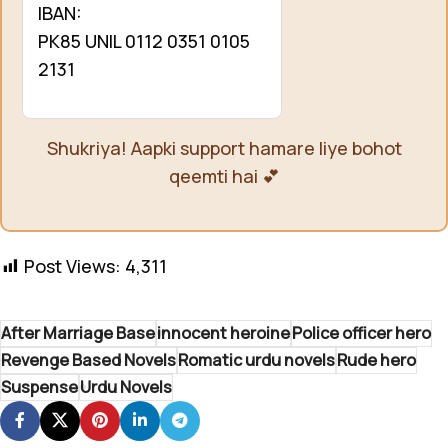
IBAN:
PK85 UNIL 0112 0351 0105
2131
Shukriya! Aapki support hamare liye bohot
qeemti hai 💕
Post Views:
4,311
After Marriage Base
innocent heroine
Police officer hero
Revenge Based Novels
Romatic urdu novels
Rude hero
Suspense
Urdu Novels