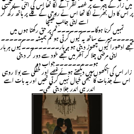
میں زار کے چہرے پر غصہ نظر آنے لگا تھا اس کی اتنی بے حسی
پر اس کا دل بھرنے لگا تھا اس نے روحی کے گلے پر ہاتھ رکھ کر
اسے اپنی جانب کھینچا
تمہیں کرنا ہوگا۔۔۔۔۔۔۔۔۔تم پر حق رکھتا ہوں میں
۔۔۔۔۔میرے ساتھ یہ کیوں کرتی ہو تم ہمیشہ ۔۔۔۔۔۔۔۔
مجھے ادھورا کیوں چھوڑ دیتی ہو ہر بار۔۔۔۔۔۔۔۔۔کیوں ہر بار
اپنی مرضی چلا کر آخر میں مجھے خود سے دور کر دیتی
ہو۔۔۔۔۔۔۔۔۔جواب دو
زار اس کی آنکھوں میں دیکھتے ہوئے غصے اور خفگی سے بولا روہی
اس کے جذبات کا کبھی خیال نہیں کرتی تھیں اور یہ بات اسے
اندر ہی اندر جلا دیتی تھی۔