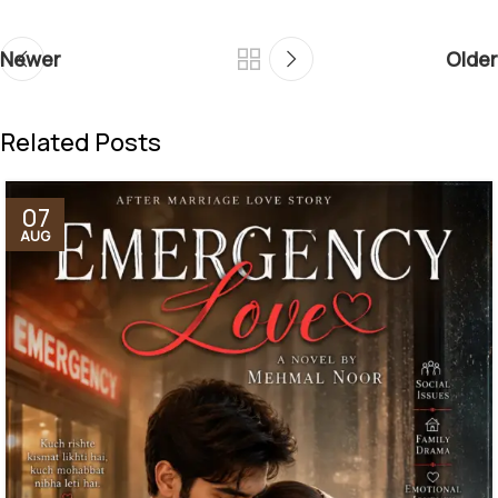
Newer
Older
Related Posts
07
AUG