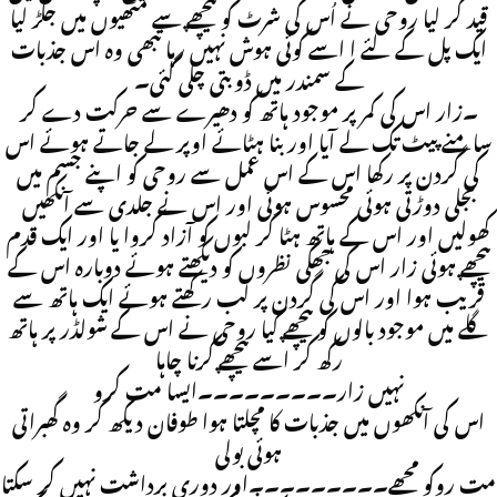
قید کر لیا روحی نے اُس کی شرٹ کو پیچھے سے مٹھیوں میں جکڑ لیا
ایک پل کے لئے ا اسے کوئی ہوش نہیں رہا تبھی وہ اس جذبات
کے سمندر میں ڈوبتی چلی گئی۔
۔زار اس کی کمر پر موجود ہاتھ کو دھیرے سے حرکت دے کر
سامنے پیٹ تک لے آیا اور بنا ہٹائے اوپر لے جاتے ہوئے اس
کی گردن پر رکھا اس کے اس عمل سے روحی کو اپنے جسم میں
بجلی دوڑتی ہوئی محسوس ہوئی اور اس نے جلدی سے آنکھیں
کھولیں اور اس کے ہاتھ ہٹا کر لبوں کو آزاد کروا یا اور ایک قدم
پیچھے ہوئی زار اس کی جھکی نظروں کو دیکھتے ہوئے دوبارہ اس کے
قریب ہوا اور اس کی گردن پر لب رکھتے ہوئے ایک ہاتھ سے
گلے میں موجود بالوں کو پیچھے کیا روحی نے اس کے شولڈر پر ہاتھ
رکھ کر اسے پیچھے کرنا چاہا
نہیں زار۔۔۔۔۔۔۔۔۔ایسا مت کرو
اس کی آنکھوں میں جذبات کا مچلتا ہوا طوفان دیکھ کر وہ گھبراتی
ہوئی بولی
مت روکو مجھے۔۔۔۔۔۔۔۔۔اور دوری برداشت نہیں کر سکتا