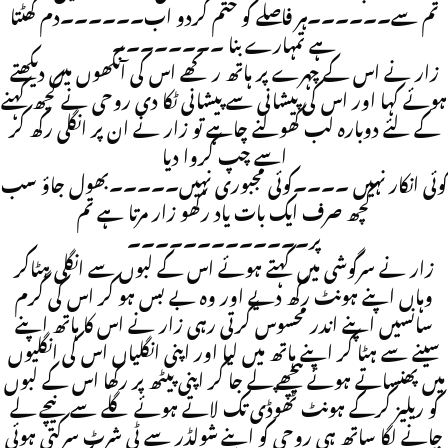
تم سے۔۔۔۔۔۔ہر فاصلے کو ختم کردو اب۔۔۔۔۔۔دم گھٹتا
ہے تمہارے بنا ۔۔۔۔۔۔۔۔
زار نے اس کے چہرے پر ہاتھ رکھے اس کی آنکھوں میں دیکھتے
ہوئے کہا اور اس کی پیشانی سے پیشانی ٹکا دی روحی نے کچھ کہنے
کے لئے دوبارہ لب کھولنے چاہے تو زار نے ان پر انگلی رکھ کر
اسے چپ کروا دیا
کوئی انکار نہیں ۔۔۔۔کوئی مجبوری نہیں۔۔۔۔۔بھول جاؤ سب
کچھ صرف ایک بات یاد رکھو زار مرتا ہے تم
پر۔۔۔۔۔۔۔۔۔۔۔۔۔
زار نے سرگوشی میں کہتے ہوئے اس کے لبوں سے انگلی ہٹاکر
وہاں اپنے ہونٹ رکھ دیے اور وہ بے بس ہو کر اس کی گرم
سانسیں اپنے اندر محسوس کرتی رہی زار نے اس کا ہاتھ اپنے
سینے سے ہٹا کر اپنے ہاتھ میں لیا اور اپنی انگلیاں اس کی انگلیوں
میں پھنساتے ہوئے پیچھے لے جا کر اپنی پیٹھ پر رکھا اس کے لبوں
کو ریلیز کرکے ہونٹ ٹھوڈی تک لاتے ہوئے گلے سے نیچے لے
جانے لگا ساتھ ہی روحی کو اپنے شولڈر سے ٹی شرٹ سرکتی ہوئی