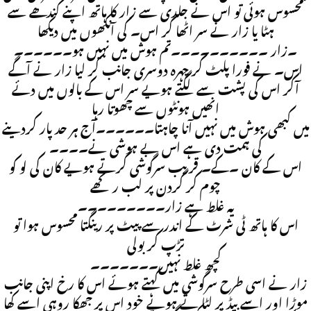
محسوس ہوئی تو اس نے جلدی سے زار کا ہاتھ اپنے کندھے سے
ہٹا یا زار نے سر اٹھا کر اس۔ کی آنکھوں میں دیکھا
۔زار ۔۔۔۔۔۔۔۔۔۔تم ہوش میں نہیں ہو۔۔۔۔۔۔
اس۔ نے فورا پلٹ کر چہرہ دوسری جانب کر لیا زار نے آگے
آکر اس کی پشت سے لگتے ہویے سر اس کے بالوں میں دئے
انھیں ہونٹوں سے چھوتا رہا
میں کبھی ہوش میں نہیں آنا چاہتا۔۔۔۔۔۔آج ہر حد پار کردینے
کی ہمت دی ہے اس بے ہوشی نے۔۔۔۔
اس کے کان ۔کے۔ قریب سرگوشی کرتے ہویے کان کی لو کو
چوم کر گردن پر لب رکھے
یہ غلط ہے زار۔۔۔۔۔۔۔۔۔
اس کا ہاتھ ٹی شرٹ کے اندر سے پیٹ پر رینگتا محسوس ہوا تو
تڑپ کر بولی
کچھ غلط نہیں۔۔۔۔۔۔۔
زار نے اسی طرح سرگوشی میں کہتے ہوئے اس کا رخ اپنی جانب
موڑا اور اسے بیڈ پر لٹا تے ہویے خود اس پر جھکا روہی اسے کھا