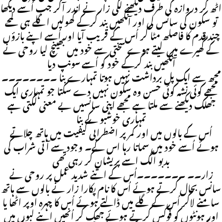
اٹھ کر دروازہ کی طرف دیکھنے لگی زار نے اندر آکر جب اُسے دیکھا
تو سکون کی سانس لی اور آنکھیں بند کرکے کھولیں اگلے ہی لمحے
چند قدم کا فاصلھ مٹا کر اُس کے قریب آیا اور اُسے اپنے بازؤں
کے گھیرے میں لیتے ہوے سختی سے خود میں بھینچ لیا روحی نے
آنکھیں بند کرکے خود کو اُسے سونپ دیا
مجھ سے ایک پل برداشت نہیں ہوتا تمہارے بنا ۔۔۔۔۔۔۔۔
مجھے کوئی نشہ کوئی حسن وہ سکون نہیں دے سکتا جو تمہاری ایک
جھلک دیکھنے سے ملتا ہے مجھے اپنی سانسیں بے معنی لگتی ہے
تمہاری خوشبو کے بنا
اُس کے بالوں میں اور کمر پر اضطرابی کیفیت میں ہاتھ چلاتے
ہوئے اُسے خود میں سماتا رہا اس کے۔ وجود سے آتی شراب کی
بدبو الگ اسے پریشان کر رہی تھی
زار۔۔ ۔۔۔۔۔۔۔اُس کے اتنے شدید عمل پر روحی نے
سانس بحال کرتے ہوئے اُس کا نام پکارا زار نے بالوں سے ہاتھ
سامنے لاکر اُس کے گلے میں ڈالتے ہوئے اُس کا چہرہ اوپر اٹھا یا
اور ہونٹوں کو فوکس کرتے ہوئے جھک کر اُنھیں اپنے لبوں میں