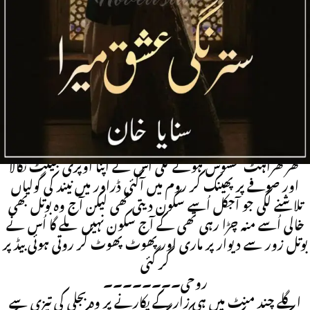
Khan
After Marriage | Friendship Base | Police Officer Hero
| Rude Hero | Revenge Base | Romantic Novel
اس نے نینا کا میسیج دیکھ کر موبائل لا پرواہی سے صوفے پر پھینکا
اور خود بھی وہیں بیٹھ گئی زار کے رویے پر انسوں بہاتے ہوئے
ساتھ ساتھ خود کو بھی کوسنے لگی زار کا اُس لڑکی سے اتنی بیباکی
سے گلے لگنا اور اُسے ہاتھ لگانا سب سوچ کر ہی اُسے
تھرتھراہٹ محسوس ہونے لگی اُس نے اپنا اوپری جیکٹ نکالا
اور صوفے پر پھینک کر روم میں آگئی ڈراور میں نیند کی گولیاں
تلاشنے لگی جو آجکل اُسے سکون دیتی تھی لیکن آج وہ بوتل بھی
خالی اُسے منہ چڑا رہی تھی کے آج سکون نہیں ملے گا اُس نے
بوتل زور سے دیوار پر ماری اور پھوٹ پھوٹ کر روتی ہوئی بیڈ پر
گر گئی
روحی۔۔۔۔۔۔۔۔
اگلے چند منٹ میں ہی زار کے پکارنے پر وہ بجلی کی تیزی سے