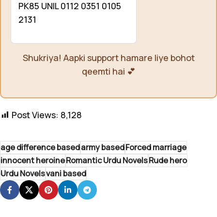
PK85 UNIL 0112 0351 0105
2131
Shukriya! Aapki support hamare liye bohot
qeemti hai 💕
Post Views:
8,128
age difference based
army based
Forced marriage
innocent heroine
Romantic Urdu Novels
Rude hero
Urdu Novels
vani based