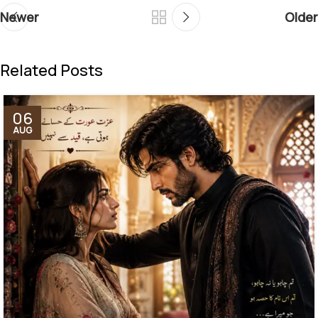
Newer
Older
Related Posts
06
AUG