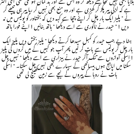
ہلایا بھی نہیں تھا جسے دیکھ کر وہ اس سے اور بد گمان ہو گئی تھی اتنی اکثر
ہے کہ لڑکی پیر پکڑ کر کھڑی ہے اور وہ منع بھی نہیں کر رہا پیر ہی پیچھے کر
لے ” پلیز ایک بار چل کر اپنے چچا سے کہہ دیں کہ بختاور کو پولیس میں نہ
دیں ! ” حیدر نے ناگوری سے اسے دیکھا ” ہاتھ بنائیں ! اپنے فورا ہاتھ
ہٹا دیے جب حیدر کو کمبل سیدھا کرتے دیکھا ” پلیز بخش دیں پلیز ایک
بار چل کر پولیس سے بات کر لیں پھر آپ جو کہیں گے میں کروں گی پلیز
! اسکی آوازوں سے تنگ آکر حیدر نے بیزاری سے اسے دیکھا ” نہیں چل
سکتا میں اپاہج ہوں بیساکھی کے سہارے بھی نہیں چل سکتا۔ ” اسکی
بات نے روبا کے پیروں کے نیچے سے زمین کھینچ لی تھی