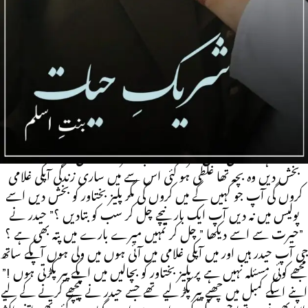
Base
اب سر گھٹنوں میں دیے رورہی تھی اپنے چند لمحے اسے دیکھا پھر بلینٹ
ٹھیک کرتا آنکھیں بند کر گیا مگر اب دھیان کہا کہیں اور لگتا تھا اسلیے پھر
اسے دیکھنا لگا ” کیا تم رونا بند کر سکتی ہو مجھے سونا ہے ؟” روبا نے بھیگا
چہرا اٹھا کر اسے دیکھا جو بستر پر لیٹا اسے حکم دے رہا تھا ” کیسا بے
حس انسان ہے اٹھنا بھی ضروری نہیں سمجھا !” اپنے کپڑے سنبھالتی وہ
اٹھی اور اسکے قریب چل دی اور ہاتھ جوڑ کر کھڑی ہو گئی ” میں آپ کے
سامنے ہاتھ جوڑتی ہوں جرگے نے مجھے سزا دے دی ہے تو بختاور کو
بخش دیں وہ بچہ تھا غلطی ہو گئی اس سے میں ساری زندگی آپکی غلامی
کروں گی آپ جو کہیں گے میں کروں گی مگر پلیز بختاور کو بخش دیں اسے
پولیس میں نہ دیں آپ ایک بار نیچے چل کر سب کو بتادیں ؟” حیدر نے
حیرت سے اسے دیکھا ” چل کر تمہیں میرے بارے میں پتہ بھی ہے ؟”
جی آپ حیدر ہیں اور میں آپکی غلامی میں آئی ہوں میں ولی ہوں آپکے ساتھ
مجھے کوئی مسئلہ نہیں ہے پر پلیز بختاور کو بچالیں میں اپکے پیر پکڑتی ہوں !”
اپنے اسکے کمبل میں چھپے پیر پکڑ لیے تھے جسے حیدر نے پیچھے کرنے کے لیے