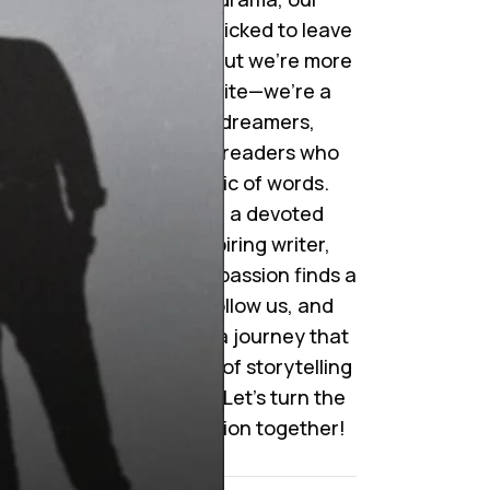
collection is handpicked to leave
م
you mesmerized. But we’re more
اس
than just a website—we’re a
community of dreamers,
storytellers, and readers who
cherish the magic of words.
Whether you’re a devoted
reader or an aspiring writer,
here’s where your passion finds a
home. Join us, follow us, and
become a part of a journey that
celebrates the art of storytelling
like never before. Let’s turn the
pages of imagination together!