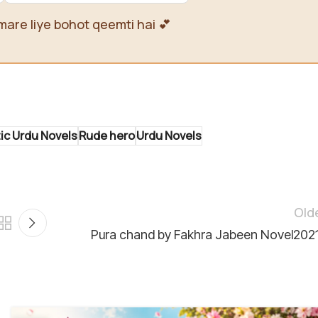
mare liye bohot qeemti hai 💕
c Urdu Novels
Rude hero
Urdu Novels
Old
Pura chand by Fakhra Jabeen Novel202