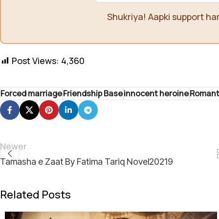
Shukriya! Aapki support ha
Post Views:
4,360
Forced marriage
Friendship Base
innocent heroine
Romanti
Newer
Tamasha e Zaat By Fatima Tariq Novel20219
Related Posts