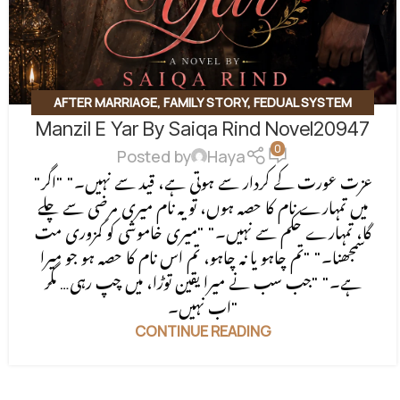
AFTER MARRIAGE
,
FAMILY STORY
,
FEDUAL SYSTEM
Manzil E Yar By Saiqa Rind Novel20947
BASED
,
FORCED MARRIAGE BASED
,
REVENGE BASED
0
NOVELS
,
ROMANTIC URDU NOVEL
,
RUDE HERO BASED
Posted by
Haya
"عزت عورت کے کردار سے ہوتی ہے، قید سے نہیں۔" "اگر
میں تمہارے نام کا حصہ ہوں، تو یہ نام میری مرضی سے چلے
گا، تمہارے حکم سے نہیں۔" "میری خاموشی کو کمزوری مت
سمجھنا۔" "تم چاہو یا نہ چاہو، تم اس نام کا حصہ ہو جو میرا
ہے۔" "جب سب نے میرا یقین توڑا، میں چپ رہی… مگر
اب نہیں۔"
CONTINUE READING