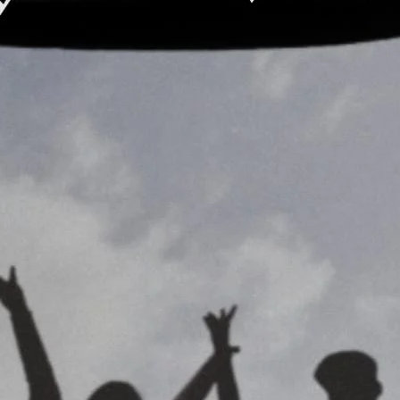
او ہیلو سامان کہاں لے کر جا رہے ہو؟” میرال نے اسے سامان کے ساتھ او
بات تک نہیں کر رہی اور وہ اسکا ساما
روکو” وہ جھٹ سے اسکے سامنے آئی اور سا
کر اسے چھیرا۔ کافی دنوں بعد اسنے چشمش کہ کر پکارا تھا۔ میرال
نے اگے بڑھ کر اسکا ہاتھ پکڑ کر رو
م بعد میں کریں گے چلو میرے ساتھ” بلاج نے بہت ہی نرم لہجے میں بولا 
چھڑوا
نے آپی کی وجہ سے کیا ہے، ورنہ میں کبھی تم جیسے جھوٹے شخص سے نکاح
پڑے
سائیڈ لی اور مجھے سبکے سامنے جھوٹا بنا دی