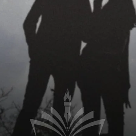
“یہ اچھا ہے اپنی بات کو چھپانے کے لیے دوسری باتیں نکال لو، جو بھی اس دن میں نے بولا سب سچ تھا تم تو اس باسط سے بھی برے ہو ”
 کیا۔ وہ کیسے اسے باسط کے ساتھ کمپیر کر سکتی تھی۔ وہ اگے بڑھا اور
رتا باہر کی طرف چلا گیا۔ اور تھوڑی ہی دیر بعد گاڑی کے جانے کی آواز
کر بیٹھ گئی۔ انجانے میں وہ زیادہ بول گئی۔۔