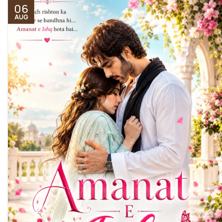
06
AUG