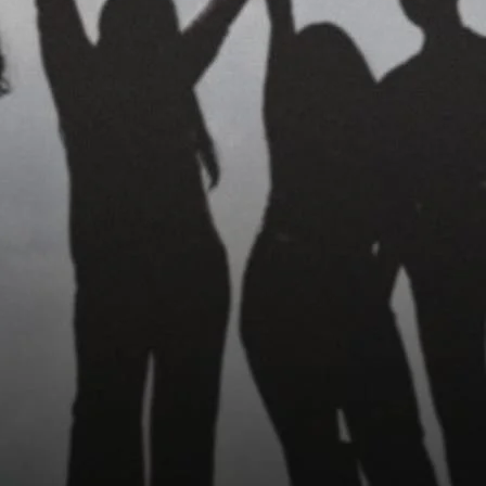
یرال کو بے انتہا غصہ آرہا تھا۔ بلاج نے بہت مشکل سے اپنا غصہ کنٹرول
کا سامان لے کر سامنے والی کمرے میں آیا۔ وہاں پر سامان رکھتا اسے گھو
آئی۔ میرال کمرے میں آئی اور وہی بیڈ پر سر پکڑ 