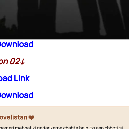
on 01↓
ad Link
Download
on 02↓
ad Link
Download
ovelistan ❤️
hamari mehnat ki qadar karna chahte hain, to aap chhoti si