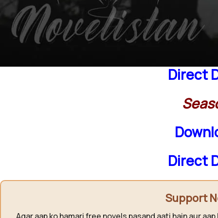
Seas
Downlo
Direct 
Seas
Downlo
Direct 
Support N
Agar aap ko hamari free novels pasand aati hain aur aap 