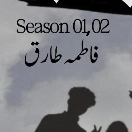
“پر کی طرف جاتے دیکھ تو فوراً بولی۔ وہ اسکی آواز پر رک کر پلٹا۔
“ہمارے کمرے میں” وہ بول کر واپس پلٹا اور سیڑھیوں کی طرف بڑھا۔ قدم آگے بڑھاۓ۔ میرال کا تو منہ ہی کھلا کا کھلا رہ گیا۔ یہاں وہ اس سے
ن اپنے کمرے میں لے کر جا رہا ہے۔
“مان کو پکڑنے کے لیے ہاتھ بڑھایا۔
“کیا ہوا؟ چشمش میرے ساتھ نہیں رہنا، بیوی ہو تو شوہر کے ساتھ ہی رہو گی نا” بلاج نے اسکا غصے سے بھرا چہرہ دیکھ ہلکا سا جھکتے مسکراہٹ دبا
 کی دھڑکنیں ایک پل کو رکیں۔ جلد ہی اسنے خود پر قابو پایا۔
“مجبوری نا ہوتی تو ایک پل بھی تمہارے ساتھ نا رکتی ، میں گیسٹ روم میں رُکوں گی” اسنے اپنا سامان کھینچتے ہوۓ بولا۔ اور اگے بڑھنے لگی۔ بلاج
کا۔ اور اسکا رخ اپنی طرف موڑا۔
“بھول گئی کچھ دن پہلے ہم دنوں نکاح ہوا ہے، تم میری بیوی ہو، اور میری بیوی گیسٹ روم میں رُکے ایسا مجھے اچھا نہیں لگے گا، باقی کی بحث
اور اسکا ہاتھ پکڑ کر اوپر کی طرف جانے لگا۔ میرال نے جھٹکے سے ہاتھ
یا۔
“اِنف از اِنف بلاج،خود کو سمجھتے کیا ہو، جب دل چاہا دل میں بیٹھا لیا اور جب دل چاہے پکڑ کر دل سے نکال دیا، خود کی چلانی بند کرو، یہ نکاح میں
 نا کرتی” ہاتھ چھڑواتے ہی وہ غصے سے بولی۔ بلاج کے ماتھے پر بل
۔
” پرانی باتوں کو تم بھول نہیں سکتی، ہو گئی غلطی کتنی دفع تو معافی مانگ چکا ہوں، اور تم مجھے جھوٹا کہ رہی ہو، خود پرنسپل کے سامنے اس باسط کی
ا۔ ” وہ بھی اسی کے انداز میں بولا تھا۔