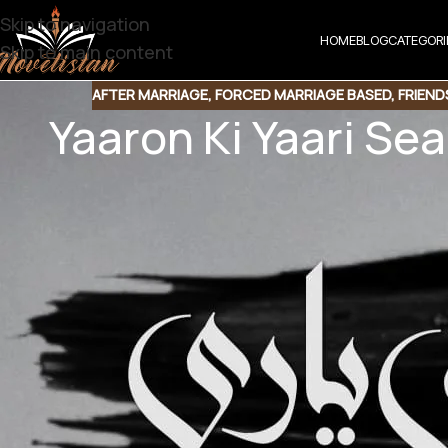
Skip to navigation
HOME
BLOG
CATEGORI
Skip to main content
AFTER MARRIAGE
,
FORCED MARRIAGE BASED
,
FRIEND
Yaaron Ki Yaari Se
Share t
Share QR
Shar
Yaaron Ki Yaari Seas
Friendship Base | Funny base | Multiple coupl