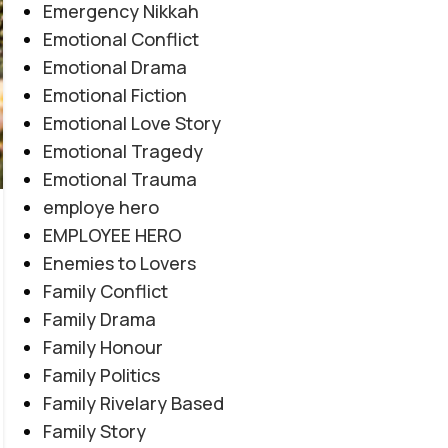
Emergency Nikkah
Emotional Conflict
Emotional Drama
Emotional Fiction
AFTER MARRIAGE
,
FAMILY CONFLICT
,
JAGEERDAR BASED
,
Emotional Love Story
Tashnagi e Yaar By Alishey Khan
MYSTERY
,
REVENGE BASED
,
ROMANTIC URDU NOVEL
Emotional Tragedy
Novel20944
Emotional Trauma
0
Posted by
Haya
employe hero
Tashnagi e Yaar By Alishey Khan Novel20944
EMPLOYEE HERO
Tribal Feud | Forced Marriage | Revenge
Enemies to Lovers
Based | Feudal System | Action Romance |
Family Conflict
Suspense |...
Family Drama
CONTINUE READING
Family Honour
Family Politics
Family Rivelary Based
Family Story