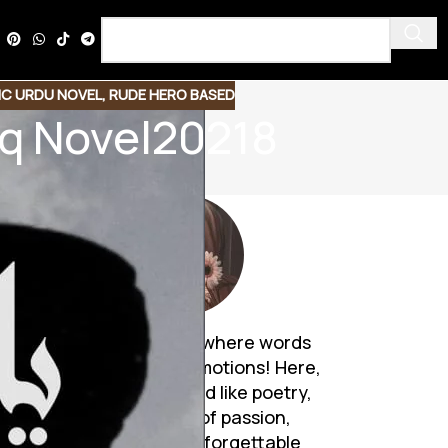
C URDU NOVEL
,
RUDE HERO BASED
riq Novel20218
Discover a world where words
breathe life into emotions! Here,
Urdu novels unfold like poetry,
weaving tales of passion,
mystery, and unforgettable