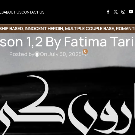
ES
ABOUT US
CONTACT US
SHIP BASED
,
INNOCENT HEROIN
,
MULTIPLE COUPLE BASE
,
ROMANTI
ason 1,2 By Fatima Ta
0
Posted by
On July 30, 2025
his Novel
e Link
Copy Code
on 1,2 By Fatima Tariq
e | rude Hero | Forced Marriage | Romantic Novel