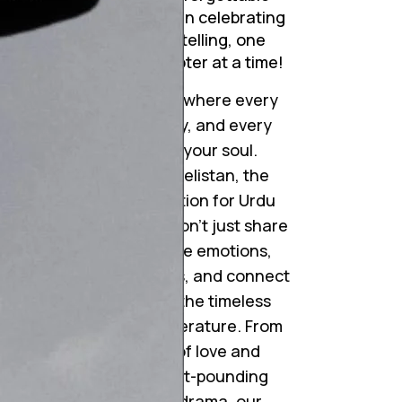
journeys. Join me in celebrating
the art of storytelling, one
mesmerizing chapter at a time!
Step into a world where every
word tells a story, and every
story touches your soul.
Welcome to Novelistan, the
ultimate destination for Urdu
novel lovers. We don’t just share
ہ
novels; we weave emotions,
ignite imaginations, and connect
hearts through the timeless
beauty of Urdu literature. From
gripping tales of love and
betrayal to heart-pounding
suspense and drama, our