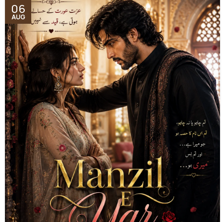
06
AUG