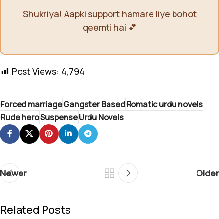
Shukriya! Aapki support hamare liye bohot
qeemti hai 💕
Post Views:
4,794
Forced marriage
Gangster Based
Romatic urdu novels
Rude hero
Suspense
Urdu Novels
Newer
Older
Related Posts