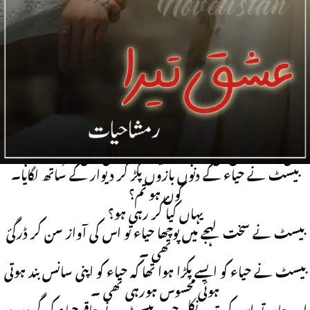
لیکن کہتے ہیں نا جب موت آنی ہوتی ہے تو اپنا راستہ تلاش کر ہی
لیتی ہے اس شخص کے ساتھ بھی ایسا ہی ہوا تھا اسے ایک
ضروری کام تھا کچھ پیسے لینے تھے اور جس شخص سے لینے تھے
اس نے اسے اس مال میں بلاوایا تھا دراصل وہ شخص کوئی اور
نہیں بیسٹ ہی تھا۔
لیکن یہ بات وہ شخص نہیں جانتا تھااور وہ شخص آج اپنے لالچ کی
وجہ سے مرا پڑا تھا۔
بیسٹ پھرتی س حیاء کے پاس آیا جو ابھی بھی سامنے دیکھ رہی
تھی اسے حوش ہی نہ رہا ک ایک اور آدمی بھی کھڑا ہوا ہے ۔
بیسٹ نے حیاء کے دنوں بازوں پکڑ کر دیوار کے ساتھ لگایا۔
کون ہو تم؟
یہاں کیا کر رہی ہو؟
بیسٹ نے سخت لہجے میں پوچھا حیاء تو اس کی آواز سن کر ڈرگیٔ
تھی ۔
بیسٹ نے حیاء کو ایسے پکڑا ہوا تھا کہ حیاء کو اپنی سانس بند ہوتی
ہوئی محسوس ہورہی تھی ۔