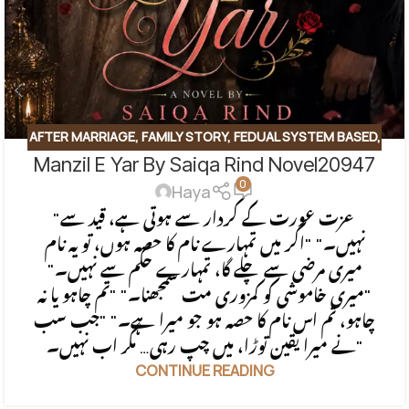
AFTER MARRIAGE
,
FAMILY STORY
,
FEDUAL SYSTEM BASED
,
Manzil E Yar By Saiqa Rind Novel20947
FORCED MARRIAGE BASED
,
REVENGE BASED NOVELS
,
0
ROMANTIC URDU NOVEL
,
RUDE HERO BASED
Haya
"عزت عورت کے کردار سے ہوتی ہے، قید سے
نہیں۔" "اگر میں تمہارے نام کا حصہ ہوں، تو یہ نام
میری مرضی سے چلے گا، تمہارے حکم سے نہیں۔"
"میری خاموشی کو کمزوری مت سمجھنا۔" "تم چاہو یا نہ
چاہو، تم اس نام کا حصہ ہو جو میرا ہے۔" "جب سب
نے میرا یقین توڑا، میں چپ رہی… مگر اب نہیں۔"
CONTINUE READING