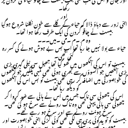
اور جان تو اس کی تب نکلی جب بیسٹ نے چاقو حیاء کی گردن پر
رکھا۔
اور
اتنی زور سے دباؤ ڈالا کہ حیاء کے گلے سے خون نکلنا شروع ہوگیا
بیسٹ نے چاقو گردن کی ایک طرف رکھا ہوا تھا۔
وہ م.۔م ۔می ۔میں۔۔۔
حیاء سے بولا نہیں جا رہا تھا اب بس بے ہوش ہونے کی کسر رہ
گئی تھی۔
بیسٹ تو اس کی آنکھوں میں کھو گیا تھا جھیل سی نیلی گہری بڑی
بڑی آنکھیں جو آنسوؤں سے بھری ہوئی تھی لمبی پلکیں جو آنکھوں
کی خوبصورتی میں اضافہ کر رہی تھی بیسٹ تو بس اس کی آنکھوں
کو دیکھ رہا تھا۔
اس کی چھوٹی سی ناک جس میں اس نے ہانی سے ضد کروا کر
چھوٹی سی بالی پہنی تھی وہ ناک رونے سے سرخ ہو گیٔ تھی۔
سرخ ہونٹ رونے سے اور سرخ ہو رہے تھے۔
بیسٹ کو تو یہ کوئی پری ہی لگی تھی کوئی لڑکی اتنی خوبصورت اور