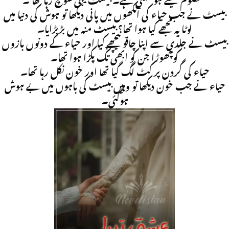
معصوم کیسے ہوسکتی ہے۔ بیسٹ یہی سوچ رہا تھا ۔
بیسٹ نے جب حیاء کی آنکھوں میں پانی دیکھا تو ہوش کی دنیا میں
لوٹا یہ مجھے کیا ہوا تھا؟ بیسٹ منہ میں بڑبڑایا۔
بیسٹ نے جلدی سے اپنا چاقو پیچھے کیا اور حیاء کے دونوں بازوں
کوچھوڑا جن کو ابھی تک پکڑا ہوا تھا۔
حیاء کی گردن پر کٹ لگ گیا تھا اور خون نکل رہا تھا۔
حیاء نے جب خون دیکھا تو وہیں بیسٹ کی باہوں میں بے ہوش
ہوگئی۔