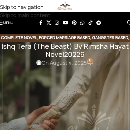
Skip to navigation
Skip to main content
MENU
COMPLETE NOVEL
,
FORCED MARRIAGE BASED
,
GANGSTER BASED
,
Ishq Tera (The Beast) By Rimsha Hayat
ROMANTIC URDU NOVEL
,
RUDE HERO BASED
Novel20226
0
On August 4, 2025
Ishq Tera (The Beast) By Rimsha
Hayat
Forced Marriage | Gangster Base | Rude Hero |
Romantic Novel