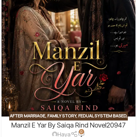
AFTER MARRIAGE
,
FAMILY STORY
,
FEDUAL SYSTEM BASED
,
Manzil E Yar By Saiqa Rind Novel20947
FORCED MARRIAGE BASED
,
REVENGE BASED NOVELS
,
0
ROMANTIC URDU NOVEL
,
RUDE HERO BASED
Haya