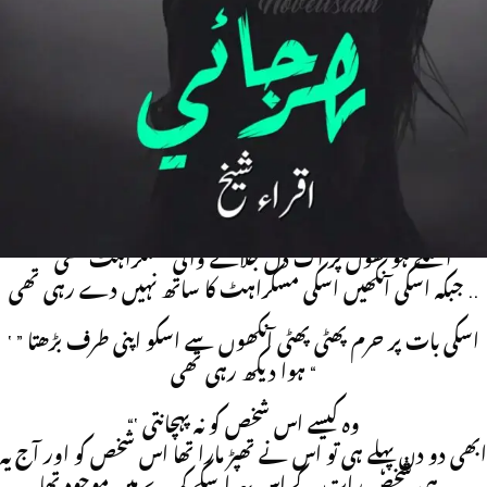
” یہ احساس ہوتے ہی اسکے تیزی سے چلتے ہاتھوں کو یکدم سے
بریک لگا تھا ..
‘ “اس نے جیسے ہی مڑکر دیکھا تو اپنے بیڈ پر بیٹھے اس شخص کو دیکھ
کر اسکا سانس اوپر کا اوپر نیچے کا نیچے ہی رہ گیا تھا “
‘ ” کیا ہوا ڈر گئی ڈارلنگ ?
‘ ” وہ بیڈ سے اٹھ کر آہستہ سے قدم اٹھاتا اسکی طرف بڑھا تھا
‘ ” اسکے ہونٹھوں پر اک دل جلانے والی مسکراہٹ تھی
جبکہ اسکی آنکھیں اسکی مسکراہٹ کا ساتھ نہیں دے رہی تھی ..
‘ ” اسکی بات پر حرم پھٹی پھٹی آنکھوں سے اسکو اپنی طرف بڑھتا
ہوا دیکھ رہی تھی “
“‘ وہ کیسے اس شخص کو نہ پہچانتی
ابھی دو دن پہلے ہی تو اس نے تھپڑ مارا تھا اس شخص کو اور آج یہ
ہی شخص رات کے اس پہر اسکے کمرے میں موجود تھا..