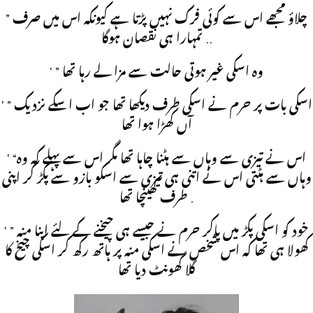
” چلاؤ مجھے اس سے کوئی فرک نہیں پڑتا ہے کیونکہ اس میں صرف
تمہارا ہی نقصان ہوگا ..
‘ ” وہ اسکی غیر ہوتی حالت سے مزا لے رہا تھا
‘ ” اسکی بات پر حرم نے اسکی طرف دیکھا تھا جو اب اسکے نزدیک
آں کھڑا ہوا تھا
‘ “اس نے تیزی سے وہاں سے ہٹنا چاہا تھا مگر اس سے پہلے کہ وہ
وہاں سے ہٹتی اس نے اتنی ہی تیزی سے اسکو بازو سے پکڑ کر اپنی
طرف کھینچا تھا .
‘ ” خود کو اسکی پکڑ میں پاکر حرم نے جیسے ہی چیخنے کے لئے اپنا منہ
کھولا ہی تھا کہ اس شخص نے اسکی منہ پر ہاتھ رکھ کر اسکی چیخ کا
گلا گھونٹ دیا تھا