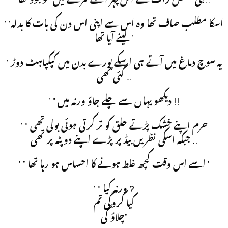
‘ ‘اسکا مطلب صاف تھا وہ اس سے اپنی اس دن کی بات کا بدلہ
لینے آیا تھا ‘
‘ یہ سوچ دماغ میں آتے ہی اسکے پورے بدن میں کپکپاہٹ دوڑ
گئی تھی …
‘ ” دیکھو یہاں سے چلے جاؤ ورنہ میں !!
‘ ” حرم اپنے خشک پڑتے حلق کو تر کرتی ہوئی بولی تھی
جبکہ اسکی نظریں بیڈ پر پڑے اپنے دوپٹہ پر تھی ..
‘ ” اسے اس وقت کچھ غلط ہونے کا احساس ہو رہا تھا ‘
‘ ” ورنہ کیا ?
کیا کروگی تم
چلاؤ گی”