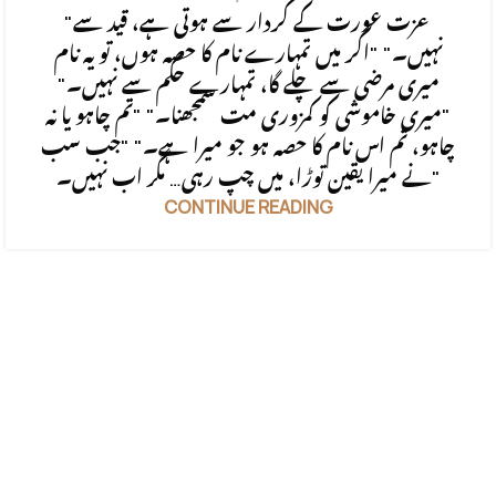
"عزت عورت کے کردار سے ہوتی ہے، قید سے
نہیں۔" "اگر میں تمہارے نام کا حصہ ہوں، تو یہ نام
میری مرضی سے چلے گا، تمہارے حکم سے نہیں۔"
"میری خاموشی کو کمزوری مت سمجھنا۔" "تم چاہو یا نہ
چاہو، تم اس نام کا حصہ ہو جو میرا ہے۔" "جب سب
نے میرا یقین توڑا، میں چپ رہی… مگر اب نہیں۔"
CONTINUE READING