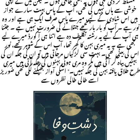
مسلط کر دی گئی ہوں یہ بھی جانتی ہوں ۔ لیکن میں نے اپنی
خوشی سے ہاں نہیں کی تھی، آپ کے پاس بہت سارے جواز
ہیں اس شادی کے لیے، میرے پاس صرف ایک ہی ہے اور وہ
نور ہے ۔ آپ کو بار بار مجھے جتلانے کی ضرورت نہیں ہے ۔ جتنا
ہی آپ کے لیے یہ رشتہ تکلیف دہ ہے اتنا ہی آکورڈ میرے لیے
بھی ہے ۔ یہ میری بہن کا گھر تھا، آپ اس کے شوہر تھے، نور
اس کی بیٹی تھی۔ بہت سی لڑکیاں مرجاتی ہیں تو ان کی جگہ ان کی
بہنیں بیاہ کر آتی ہیں مگر وہ مری ہوئی بہنوں کی جگہ آتی ہیں میری
طرح طلاق یافتہ بہن کی جگہ نہیں۔” اسکی آواز بھیگنے لگی تھی ضوریز
اسے خالی خالی نظروں سے