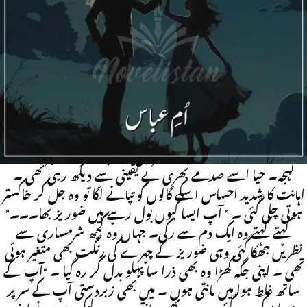
Marriage Based | Caring hero | Innocent heroine |
Soft Roamntic
“پانی لاؤ آپ کے لیے؟” اسکے پیچھے اندر آتے وہ بولی تو ضوریز رک
گیا۔ آنکھیں لمحہ بھر کو موند کر کھولی۔ پھر جب وہ اسکی جانب پلٹا
تو آنکھوں میں سرد تاثر تھا۔ “یہ میرا گھر ہے مجھے جو چاہیئے ہوگا میں
خود لے لوں گا۔ تمہیں میرے لیے فکر مند ہونے کی ضرورت
نہیں ہے نہ ہی میرے سر پر مسلط ہونے کی ۔ بہتر ہو گا تم صرف
نور تک خود کو محدود رکھو۔” طنز میں ڈوبے نشتر اور زہر خند سا
لہجہ۔ حیا اسے صدمے بھری بے یقینی سے دیکھ رہی تھی ۔
اہانت کا شدید احساس اسکے گالوں کو تپانے لگا تو وہ جل کر خاکستر
ہوتی چلی گئی ۔ ” آپ ایسا کیوں بول رہے ہیں ضور یز بھا۔۔۔”
کہتے کہتے وہ ایک دم سے رکی۔ جہاں وہ کچھ شرمساری سے
نظریں جھکا گئی وہی ضوریز کے چہرے کی رنگت بھی متغیر ہوئی
تھی ۔ اپنی جگہ کھڑا وہ بھی ذرا سا پہلو بدل کر رہ گیا ۔ “آپ کے
ساتھ غلط ہوا میں مانتی ہوں ۔ میں بھی زبردستی آپ کے سر پر