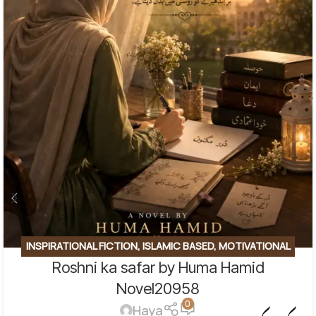
INSPIRATIONAL FICTION
,
ISLAMIC BASED
,
MOTIVATIONAL
Roshni ka safar by Huma Hamid
BASE
,
SOCIAL ENGINEERING
,
SPIRITUAL
,
SPIRITUAL/FAITH-
BASED
Novel20958
0
Haya