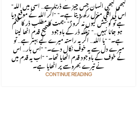
"کبھی کبھی انسان جس چیز سے ڈرتا ہے… اسی میں اللہ
اس کی اگلی منزل رکھ دیتا ہے۔" "اگر اللہ نے موقع دیا
ہے تو کوشش کیوں نہ کرو؟" "ہمت کا مطلب ڈر کا ختم
ہو جانا نہیں…" "بلکہ ڈر کے باوجود صحیح قدم اٹھا لینا
ہے۔" "یا اللہ… اگر یہ راستہ میرے لیے بہتر ہے… تو
میرے دل سے یہ خوف نکال دے۔" "اس بار… اس
نے خوف کے باوجود قدم اٹھایا تھا۔" "اب یہ قدم میں
نے تیرے بھروسے پر اٹھایا ہے۔
CONTINUE READING