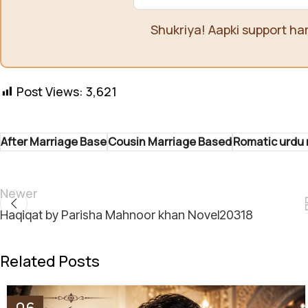
Shukriya! Aapki support ha
Post Views:
3,621
After Marriage Base
Cousin Marriage Based
Romatic urdu 
Newer
Haqiqat by Parisha Mahnoor khan Novel20318
Related Posts
06