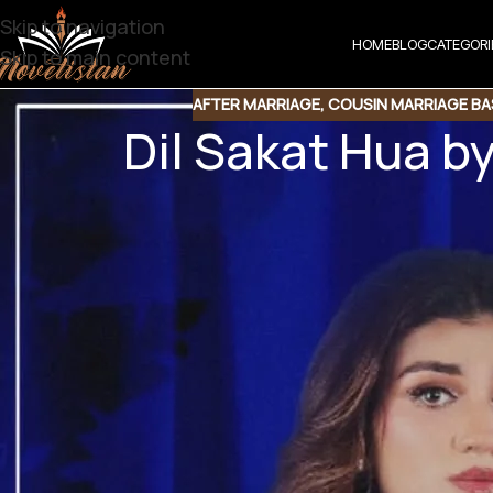
Skip to navigation
HOME
BLOG
CATEGORI
Skip to main content
AFTER MARRIAGE
,
COUSIN MARRIAGE BA
Dil Sakat Hua 
Share t
Share QR
Shar
Dil Sakat Hua by
After marriage | Cousin marriage | Joint