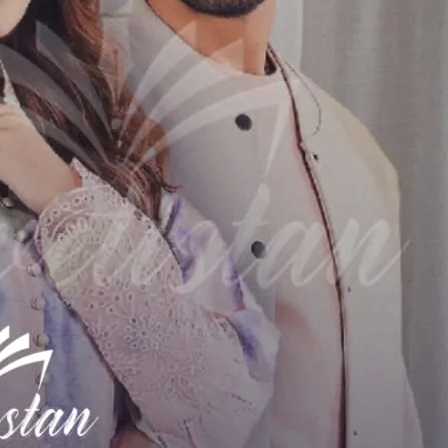
من نہیں تو پھر ایلسا راشدہ بھیگم اس کی شادی کرنا چاہتی تھیں شمن نہ ر
نے نخوت سے ناک چڑھائی۔۔ اپنے جلے ہوئے ہاتھ کو دیک
اس سے اچھا نہیں ہے کہ میں ایک بچہ گود لے لوں اور وہ آخری لڑکی ہ
ہے۔۔ مجھے ایلسا جیسی لڑکی بلکہ نہی
رائلہ کے بارے میں سوچ لو پھر ۔۔ راشدہ بھیگم نے اس کی خا
آپ کو خان ولا کے سارے نمونے میرے ساتھ ہی جوڑنے ہیں“۔۔
 مجھے پسند آئے گی اس سے کروں گا اور آپ یقین رکھیں جو تیمور کی آنکھو
ی تاخیر نہیں کروں گا میں “۔۔ وہ ان کے ہاتھ تھامتا ان کے قدموں می؟
میں بیٹھ کر با
جانے کون ہو گی وہ ۔۔ راش
بیٹے کو دیکھا جسے کچھ بھی 