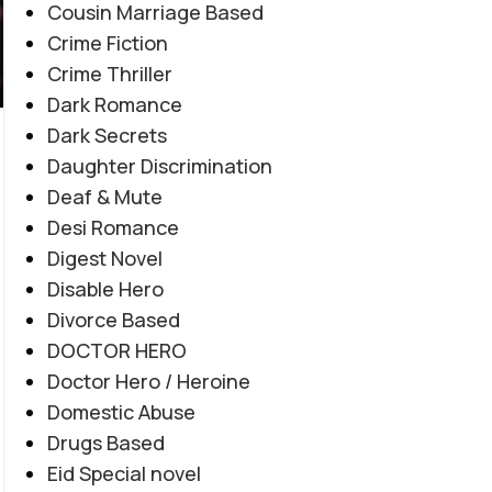
Cousin Marriage Based
Crime Fiction
Crime Thriller
Dark Romance
Dark Secrets
Daughter Discrimination
EMOTIONAL LOVE STORY
,
FORCED MARRIAGE BASED
,
Deaf & Mute
Amanat E Ishq By Noor Malik
MULTIPLE COUPLE BASE
,
MYSTERY
,
PAST STORY BASED
,
Desi Romance
REVENGE BASED
,
ROMANTIC URDU NOVEL
,
RUDE HERO
Novel20945
Digest Novel
0
BASED
Posted by
Haya
Disable Hero
"میں تمہیں چھوڑ کر نہیں جاؤں گا... تم میری زندگی ہو، میری
Divorce Based
آخری دعا ہو۔" "کچھ محبتیں جان مانگتی نہیں... خود جان بن
DOCTOR HERO
جاتی ہیں۔" "عشق جب امانت بن جائے، تو جدائی بھی اسے
Doctor Hero / Heroine
ختم نہیں کر سکتی۔"
Domestic Abuse
CONTINUE READING
Drugs Based
Eid Special novel