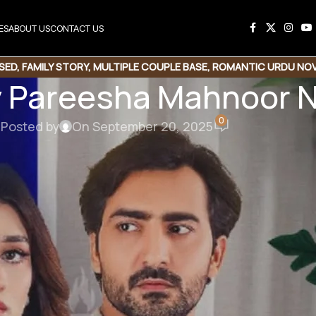
ES
ABOUT US
CONTACT US
SED
,
FAMILY STORY
,
MULTIPLE COUPLE BASE
,
ROMANTIC URDU NO
by Pareesha Mahnoor 
0
Posted by
On September 20, 2025
his Novel
e Link
Copy Code
 Pareesha Mahnoor
 Family System | Rude Hero | Romantic Novel