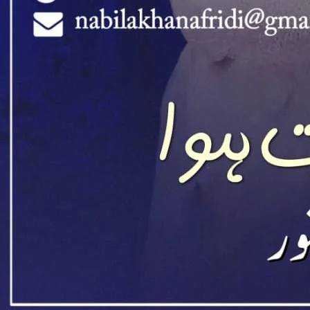
Downlo
Direct 
Support N