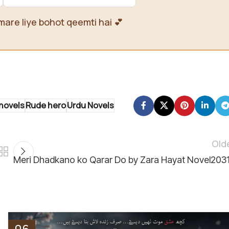
mare liye bohot qeemti hai 💕
novels
Rude hero
Urdu Novels
Old
Meri Dhadkano ko Qarar Do by Zara Hayat Novel203
06