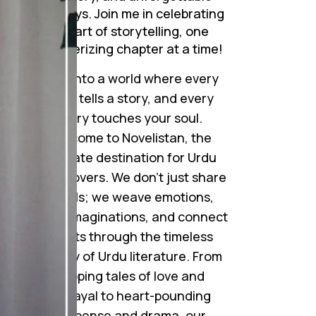
journeys. Join me in celebrating
دش
the art of storytelling, one
mesmerizing chapter at a time!
Step into a world where every
word tells a story, and every
story touches your soul.
جو
Welcome to Novelistan, the
بھ
ultimate destination for Urdu
novel lovers. We don’t just share
novels; we weave emotions,
ignite imaginations, and connect
hearts through the timeless
beauty of Urdu literature. From
gripping tales of love and
betrayal to heart-pounding
suspense and drama, our