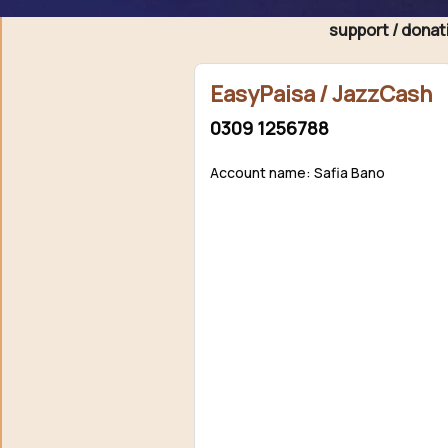
Agar aap ko hamari free novels pasand aati hain aur aap 
support / donat
EasyPaisa / JazzCash
0309 1256788
Account name: Safia Bano