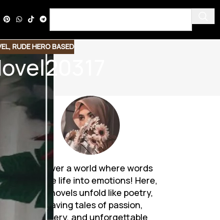
VEL
,
RUDE HERO BASED
Novel20317
Discover a world where words
breathe life into emotions! Here,
Urdu novels unfold like poetry,
weaving tales of passion,
mystery, and unforgettable