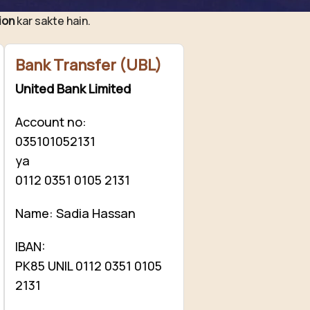
hamari mehnat ki qadar karna chahte hain, to aap chhoti si
ion
kar sakte hain.
Bank Transfer (UBL)
United Bank Limited
Account no:
035101052131
ya
0112 0351 0105 2131
Name: Sadia Hassan
IBAN:
PK85 UNIL 0112 0351 0105
2131