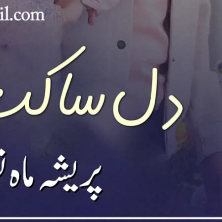
ad Link
Download
ovelistan ❤️