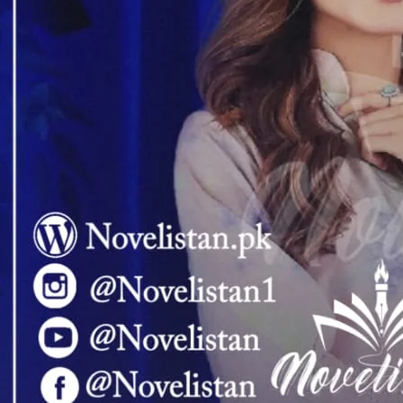
ہی تو ایلیا ۔۔ دونوں ہی انہیں بہت پسند تھیں۔۔ ایلسا کے نام پر تیمور
ھتے اس کے نام پر آنکھوں میں ناپسندیدگی در آئی۔۔
و تب بھی نہ کروں۔۔ پورے گھر کو جنگل سمجھ کر اودھم مچائے رکھتی
ں ایلسا جیسی بچی نہیں چاہیئے۔۔۔
لہ زادر کا نام لیا جو اس سے عمر میں دو سال بڑی تھی۔۔
 اسے کوفت ہونے لگی تھی۔۔ تو پھر کس سے کرو گے تم ۔۔
ں کو بھا کر دل میں اتر گئی اسے اپنے نام کے ساتھ جوڑنے میں ایک پل کی
 بیٹھ گیا۔۔ یہ اس کی زارا کی عادت تھی کہ وہ اپنے ماں باپ کے قدموں
ت کرتے تھے۔۔
دہ بھیگم نے آہ بھری۔۔
66 جو بھی ہو گی کم از کم ان ولا کے نمونوں سے بہتر ہو گی ۔۔ اس نے اٹھ کر اپنا سوٹ کیس بند کیا۔۔ راشدہ بھیگم نے مسکرا کر اپنے اس مغرور
پسند آتا ہی نہیں تھا۔۔