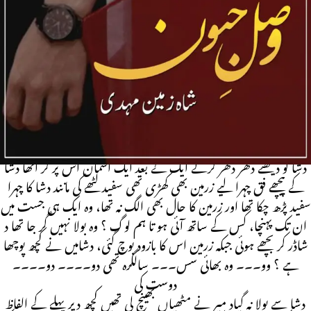
Mehdi
After Marriage | AGE difference | Complete Novel
|Romantic Novel
بب۔۔۔ بھا۔۔۔ کی دشا کے گلے سے پھنسی پھنسی آواز نکلی تھی وہ
ابھی آئی تھی منسا کو ڈھونڈتے جب وہ اسے کہی نظر نہ آئی تو دشا اس کے
پچھے آئی تھی مگر سامنے موجود بھائی کو دیکھتے اس کا حلق خشک ہو گیا
آنکھیں حیرت سے بڑی ہوئیں جبکہ دشا کی آواز پر دمیر چونکا اور پھر پلٹا تو
دشا کو دیکھتے دھر دھر کرتے ایک کے بعد ایک آسمان اس پر گر اتھا دشا
کے پیچھے فق چہرا لیے زرمین بھی کھڑی تھی سفید لٹھے کی مانند دشا کا چہرا
سفید پڑھ چکا تھا اور زرمین کا حال بھی الگ نہ تھا، وہ ایک ہی جست میں
ان تک پہنچا، کس کے ساتھ آئی ہو تا ہم لوگ ؟ وہ بولا نہیں گر جا تھا د
شاڈر کر بچھے ہوئی جبکہ زرمین اس کا بازود بوچ گئی، دشامیں نے کچھ پوچھا
ہے ؟ وو۔۔۔ وہ بھائی سس۔۔۔ سالگرہ تھی دو۔۔۔۔ دو۔۔۔۔
دوست کی
دشا سے بولا نہ گیاد میر نے مٹھیاں بھینچ لی تھیں کچھ دیر پہلے کے الفاظ