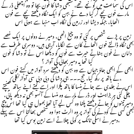
اس کی سماعت میں گونجے تھے، سبھی دشا کا فون بجا تو وہ اچھلی ڈر کے
مارے فون نیچے گر گیا دمے نے بہن کو ایک نگاہ دیکھتے نیچے سے فون
اٹھایا، جبکہ دیشا اور زرمین کی نگاہ اب منہا سے ہوتی اس
زمین پر پڑے شخص پر گئی تو وہ چیخ اٹھی، دمیر نے دونوں پر ایک غصے
بھی نگاہ ڈالتے فون اٹھاتے کان سے لگایا، آرہی ہیں، دوسری طرف سے
دامان نے فون ہٹاتے حیرت سے فون کو دیکھا اس نے تو دشا کو فون
کیا تھا یہ دمیر بھائی کی آواز ؟
ابھی کے ابھی جاؤ جہاں سے وہ بہن کو دیکھتے سرد آواز میں کہتے فون اس
کے ہاتھ پر رکھ گیا، حج۔۔۔ جی دشا کی دبی دبی سی آواز نکلی،
اس نے جلدی سے جاتے منسا کا ہاتھ پکڑا اور اسے لیتے اپنے ساتھ کھینچتے
چلی گئی ہر بڑاہٹ اور ڈر کے مارے وہ منسا کے آنسو بھی نہ دیکھ پائی،
دمیر تینوں کو جاتے دیکھتے پلٹا وہ کس لیے آیا تھا بھول ہی گیا تھا اس پیچ
تبھی کسی کے کودنے کی آواز پر وہ الرٹ ہوا وہ شخص بھاگتا اس سے پہلے
دمیر نے اسکی ٹانگ پر گولی چلاتے اسے زمین بوس کیا تھا،