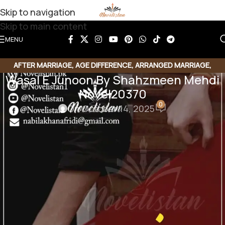
Skip to navigation
Skip to main content
MENU
AFTER MARRIAGE
,
AGE DIFFERENCE
,
ARRANGED MARRIAGE
,
Wasal E Junoon By Shahzmeen Mehdi
ROMANTIC URDU NOVEL
Novel20370
0
On October 14, 2025
Share this Novel
Share QR
Share Link
Copy Code
Wasal E Junoon By Shahzmeen