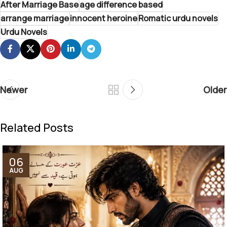
After Marriage Base
age difference based
arrange marriage
innocent heroine
Romatic urdu novels
Urdu Novels
Newer
Older
Related Posts
06
AUG