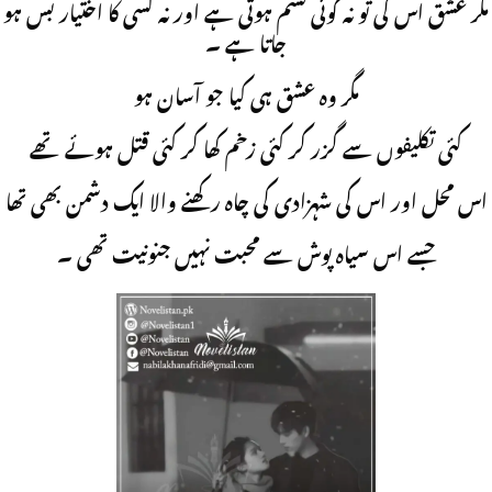
مگر عشق اس کی تو نہ کوئی قسم ہوتی ہے اور نہ کسی کا اختیار بس ہو
جاتا ہے ۔
مگر وہ عشق ہی کیا جو آسان ہو
کئی تکلیفوں سے گزر کر کئی زخم کھا کر کئی قتل ہوئے تھے
اس محل اور اس کی شہزادی کی چاہ رکھنے والا ایک دشمن بھی تھا
جسے اس سیاہ پوش سے محبت نہیں جنونیت تھی ۔