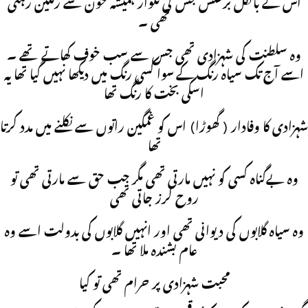
اس کے بالکل برعکس جس کی تلوار ہمیشہ خون سے رنگین رہتی
تھی ۔
وہ سلطنت کی شہزادی تھی جس سے سب خوف کھاتے تھے ۔
اسے آج تک سیاہ رنگ کے سوا کسی رنگ میں دیکھا نہیں گیا تھا یہ
اسکی بخت کا رنگ تھا
شہزادی کا وفادار ( گھوڑا) اس کو غمگین راتوں سے نکلنے میں مدد کرتا
تھا
وہ بےگناہ کسی کو نہیں مارتی تھی مگر جب حق سے مارتی تھی تو
روح لرز جاتی تھی
وہ سیاہ گلابوں کی دیوانی تھی اور انہیں گلابوں کی بدولت اسے وہ
عام بشندہ ملا تھا ۔
محبت شہزادی پر حرام تھی تو کیا