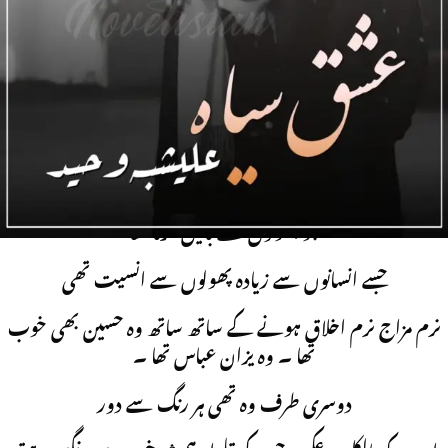
Complete Novel
اؤ تمہیں سلطنت کے عام باشندے سے ملواتی ہوں
جسے انسانوں سے زیادہ پھولوں سے محبت تھی یا پھر عشق کہنا
سہی رہے گا
وہ یزان تھا
جو پھولوں سے باتیں کرتا تھا
جسے انسانوں سے زیادہ پھولوں سے انسیت تھی
نرم مزاج نرم اخلاق ہونے کے ساتھ ساتھ وہ حسین بھی خوب
تھا ۔ وہ یزان عباس تھا ۔
دوسری طرف وہ تھی ہر رنگ سے دور