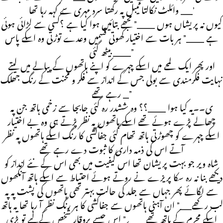
وائلٹ نکالتا ٹیبل پہ رکھتا سرد مہری سے کہہ رہا تھا __’
کیوں نہ پریشاں ہوں ___” مجھے بتائیں ہوا کیا ہے ؟کسی سے لڑائی ہوئی
ہے ___” ہر بات سے اختیار کھوتی قسمیں وعدے توڑتی وہ اسکے پاس
بیٹھ گئی ___”
اور پھر ایک لمحے میں اسکے چہرے کو اپنے ہاتھوں کے پیالے میں لیتے
نہایت فکرمندی سے بولی جس کے انداز سے فکر و محنت کے رنگ جھلک
رہے تھے _”
ی۔۔یہ کیا ہوا ___؟؟ وہ ششدر رہ گئی جابجا سے زخمی ہاتھ جن پہ
چھالے پڑے ہوئے تھے اسکے ہاتھوں پہ نظر پڑتے ہی وہ بے اختیار
اسکے چہرے کو چھوڑتی ہاتھ تھام گئی جفاکشی کا رنگ اسکے ہاتھوں پہ نظر
آتے اس کی ذمہ داری کا ثبوت دے رہے تھے
شاہ ویر جو بہت پریشان تھا اس کیفیت میں بھی اس کے نئے انداز کو
دیکھے بنا نہ رہ سکا پریزے نے روتے ہوئے احتیاط سے اسکے ہاتھ آنکھوں
سے لگائے پھر جہاں سے جلد کی حالت بہتر تھی ہاتھوں کی پشت پہ پہ
لب رکھے__” ان آہنی ہاتھوں سے جفاکشی کا ہر رنگ نظر آ رہا تھا یہ ہاتھ
اسکے محرم کے ہاتھ تھے ___” اس جیسے پروقار شخص کےلیے تو بڑی