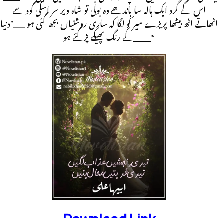
اس کے گرد ایک ہالہ سا باندھے وہ بولی تو شاہ ویر سر اسکی گود سے
اٹھاتے اٹھ بیٹھا پریزے میر کو لگا کہ ساری روشنیاں بجھ گئی ہو __”دنیا
کے رنگ پھیکے پڑگئے ہو___*