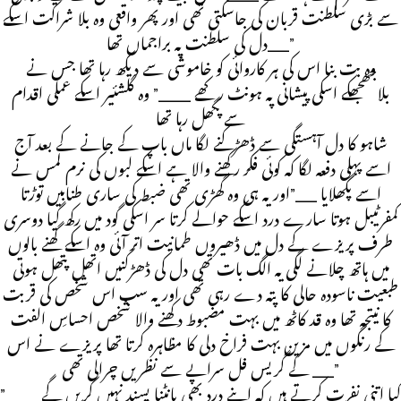
سے بڑی سلطنت قربان کی جاسکتی تھی اور پھر واقعی وہ بلا شراکت اسکے
دل کی سلطنت پہ براجماں تھا__”
وہ بت بنا اس کی ہر کاروائی کو خاموشی سے دیکھ رہا تھا جس نے
بلاجھجھکے اسکی پیشانی پہ ہونٹ رکھے ___” وہ گلشئیر اسکے عملی اقدام
سے پگھل رہا تھا
شاہو کا دل آہستگی سے ڈھڑکنے لگا ماں باپ کے جانے کے بعد آج
اسے پہلی دفعہ لگا کہ کوئی فکر رکھنے والا ہے اسکے لبوں کی نرم لمس نے
اسے پگھلایا __”اور یہ ہی وہ گھڑی تھی ضبط کی ساری طنابیں توڑتا
کمفرٹیبل ہوتا سارے درد اسکے حوالے کرتا سر اسکی گود میں رکھ گیا دوسری
طرف پریزے کے دل میں ڈھیروں طمانیت اتر آئی وہ اسکے گھنے بالوں
میں ہاتھ چلانے لگی یہ الگ بات تھی دل کی ڈھڑکنیں اتھل پتھل ہوتی
طبعیت ناسودہ حالی کا پتہ دے رہی تھی اور یہ سب اس شخص کی قربت
کا نیتجہ تھا وہ قد کاٹھ میں بہت مضبوط دکھنے والا شخص احساسِ الفت
کے رنگوں میں مزین بہت فراخ دلی کا مظاہرہ کرتا تھا پریزے نے اس
کے گریس فل سراپے سے نظریں چرالی تھی __”
کیا اتنی نفرت کرتے ہیں کہ اپنے درد بھی بانٹنا پسند نہیں کریں گے ___”