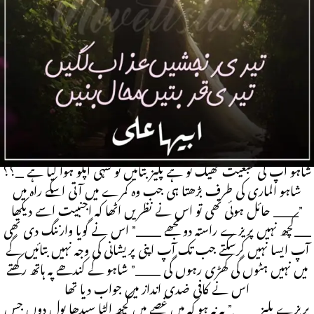
Qurbatein Mahal Banein By
Abeeha Ali
Haveli Based Novel | Cousin marriage | Force
marriage | Romantic Novel | Complete Novel
Novel Code: Novel20462
شاہو آپ کی طبعیت ٹھیک تو ہے پلیز بتائیں تو سہی آپکو ہوا کیا ہے _؟؟
شاہو الماری کی طرف بڑھتا ہی جب وہ کمرے میں آتی اسکے راہ میں
حائل ہوئی تھی تو اس نے نظریں اٹھا کہ اجنبیت اسے دیکھا ___”
کچھ نہیں پریزے راستہ دو مجھے ___” اس نے گویا وارننگ دی تھی__
آپ ایسا نہیں کرسکتے جب تک آپ اپنی پریشانی کی وجہ نہیں بتائیں گے
میں نہیں ہٹوں گی کھڑی رہوں گی ___” شاہو کے کندھے پہ ہاتھ رکھتے
اس نے کافی ضدی انداز میں جواب دیا تھا
پریزے پلیز ___” یہ نہ ہو کہ میں غصے میں کچھ الٹا سیدھا بول دوں جس