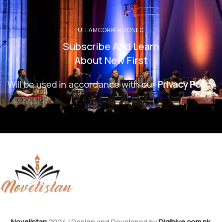
ULLAMCORPER DONEC
Subscribe And Learn
About New First
Will be used in accordance with our
Privacy Policy
Novelistan
2024 | Design and Developed by
Digihive.com.pk
.