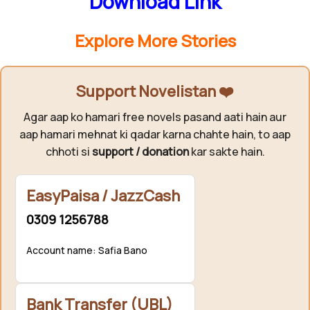
Download Link
Explore More Stories
Support Novelistan ❤️
Agar aap ko hamari free novels pasand aati hain aur
aap hamari mehnat ki qadar karna chahte hain, to aap
chhoti si
support / donation
kar sakte hain.
EasyPaisa / JazzCash
0309 1256788
Account name: Safia Bano
Bank Transfer (UBL)