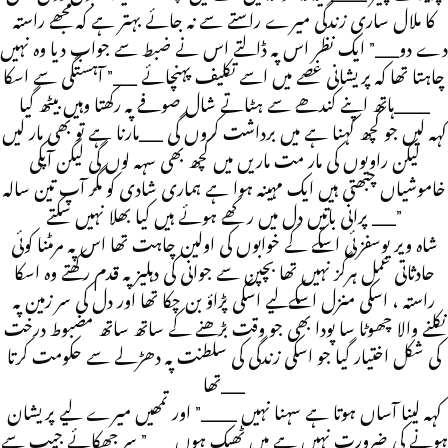
کا ملال ساری زندگی میرے راستے سے نہ جائے بہتر ہے کہ مجھے راستہ
دے دو__” ایک نظر اس پہ ڈالتے اس نے ضبط سے جواب دیا وہ نہیں
چاہتا تھا کہ پریشانی غصے میں اسے تکلیف پہنچائے __” آہستگی سے اسکا
ہاتھ اپنے کندھے سے ہٹاتے شال صوفے پہ رکھتا وہیں بیٹھ گیا___
کہہ لیں جو کچھ کہنا ہے میں برداشت کروں گی __مارنا ہے تو بھی مار لیں
لیکن راویوں کی مار مت ماریں میں کچھ بھی سہہ لوں گی لیکن آپکی
خاموشیاں چبھتی ہیں ایک مہینہ ہوا ہے ہماری شادی کو مگر آپ تین سالہ
پرانی باتیں دل میں رکھے ہوئے ہیں کیا بھلا نہیں سکتے __”
شاہ ویر یوسفزئی اسکے کے خوابوں کی اولین چاہت تھا اس پہ مرمٹنا کوئی
حادثاتی عمل ہرگز نہیں تھا بچپن سے جوانی کی دہلیز پہ قدم رکھتے وہ اسکا
راستہ ، اسکی منزل اسکےلیے اسکی پڑاؤ بن چکا تھا اور دل کی سر زمین پہ
نکلنے والا چھوٹا سا پودا بھی جو وقت بڑھنے کے ساتھ ساتھ مضبوط درخت
کی شکل اختیار گیا جو اسکی زندگی کی سلطنت پہ دھڑلے سے حکومت کرتا
تھا__
کہہ لینا آساں ہوتا ہے سہنا نہیں ___” اور تمھیں میرے لیے پریشان
ہونے کی ضرورت نہیں ہے میں ٹھیک ہوں __” سر جھکائے جیب سے