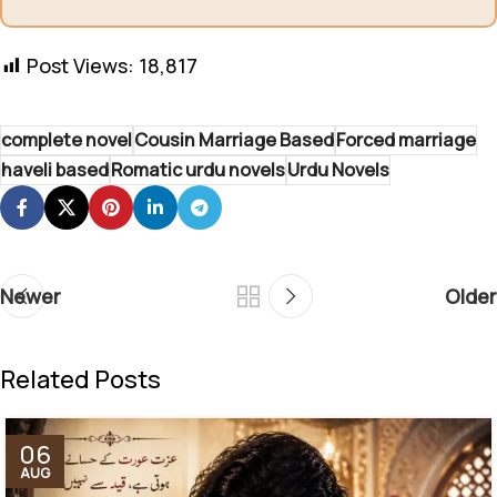
Post Views:
18,817
complete novel
Cousin Marriage Based
Forced marriage
haveli based
Romatic urdu novels
Urdu Novels
Newer
Older
Related Posts
06
AUG