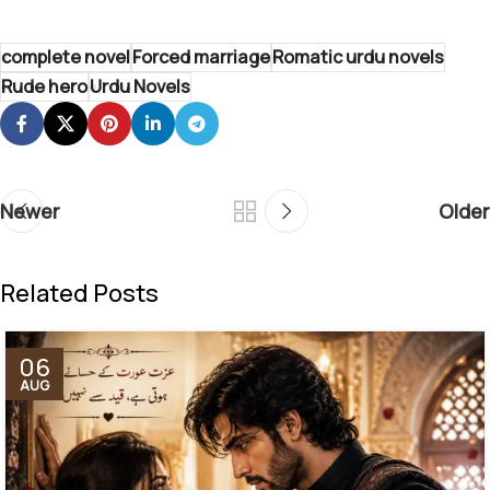
complete novel
Forced marriage
Romatic urdu novels
Rude hero
Urdu Novels
Newer
Older
Related Posts
06
AUG