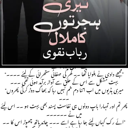
Rude Hero | Forced marriage | Romantic Novel |
Complete Novel
Novel Code: Novel20471
وہ سب کے سامنے اپنی ہی منکوح کی تذلیل کر رہا تھا یہ کہ کر کے وہ اسے
ان نون نمبر سے ایس ایم ایس کرتی ہے وہ لڑکی جتنی اس سے محبت
کرتی ہے لڑکا اس سے کہیں زیادہ نفرت کرتا ہے تبھی وہ رخصتی سے
پہلے طلاق چاہتا ہے۔۔۔
“مجھے دادی نے بلوایا تھا ۔۔ گھر کی صفائی ستھرائی کے لیئے ۔۔۔۔”
بہت مشکل سے اس کے حلق سے آواز برآمد ہوئی تھی ۔۔۔
“میری ہڈیوں میں اب اتنا دم خم نہیں رہا کہ بھاگ دوڑ کرتی پھروں
۔۔۔
پھر تم اور تمہارا باپ دونوں ہی نفاست پسند بھی بہت ہو ۔۔ اس لیئے
میں نے ۔۔۔۔۔۔
ائے رک کہاں لیئے جا رہا ہے اسے ۔۔۔ چاند ہاتھ چھوڑ اس کا ۔۔”