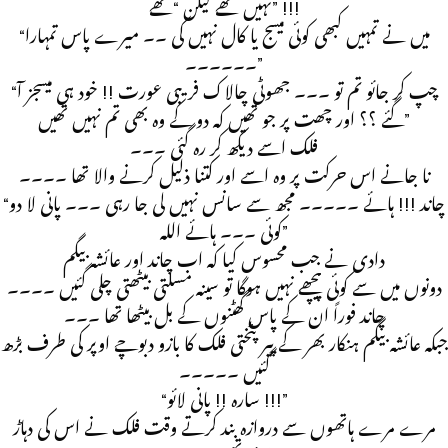
نہیں تھے لیکن “تھے” !!!
“میں نے تمہیں کبھی کوئی میسج یا کال نہیں کی ۔۔ میرے پاس تمہارا
۔۔۔۔۔۔”
“چپ کر جائو تم تو ۔۔۔ جھوٹی چالاک فریبی عورت !! خود ہی میسجز آ
گئے ؟؟ اور چھت پر جو تھیں کہ دو کے وہ بھی تم نہیں تھیں”
فلک اسے دیکھ کر رہ گئی ۔۔۔
نا جانے اس حرکت پر وہ اسے اور کتنا ذلیل کرنے والا تھا ۔۔۔۔
“چاند !!! ہائے ۔۔۔۔۔ مجھ سے سانس نہیں لی جا رہی ۔۔۔ پانی لا دو
کوئی ۔۔۔ ہائے اللہ”
دادی نے جب محسوس کیا کہ اب چاند اور عائشہ بیگم
دونوں میں سے کوئی پیچھے نہیں ہوگا تو سینہ مسلتی بیٹھتی چلی گئیں ۔۔۔۔
چاند فوراً ان کے پاس گھٹنوں کے بل بیٹھا تھا ۔۔۔
جبکہ عائشہ بیگم ہنکار بھر کے پیر پٹختی فلک کا بازو دبوچے اوپر کی طرف بڑھ
گئیں ۔۔۔۔۔
“سارہ !! پانی لائو !!!”
مرے مرے ہاتھوں سے دروازہ بند کرتے وقت فلک نے اس کی دہاڑ