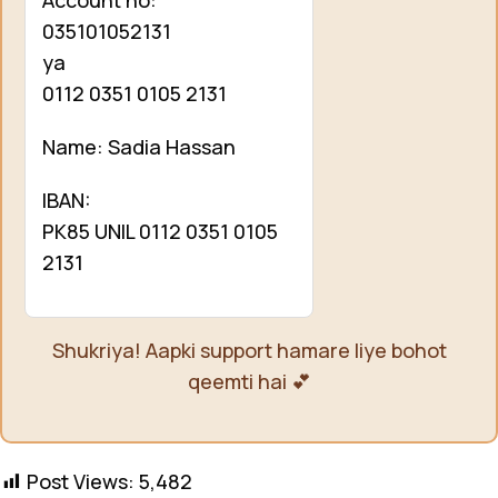
Account no:
035101052131
ya
0112 0351 0105 2131
Name: Sadia Hassan
IBAN:
PK85 UNIL 0112 0351 0105
2131
Shukriya! Aapki support hamare liye bohot
qeemti hai 💕
Post Views:
5,482