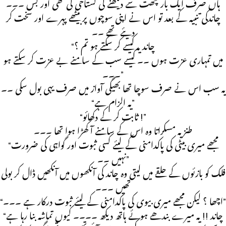
ہاں صرف ایک بار چھت سے دیکھنے کی گستاخی کی تھی اور بس ۔۔۔
چاندکی تنبیہ کے بعد تو اس نے اپنی سوچوں پر بیٹھے پہرے اور سخت کر
دیئے تھے ۔۔
“چاند یہ کیسے کر سکتے ہو تم ؟
میں تمہاری عزت ہوں ۔۔ کیسے سب کے سامنے بے عزت کر سکتے ہو
۔۔۔”
یہ سب اس نے صرف سوچا تھا بھیگی آواز میں صرف یہی بول سکی ۔۔
“یہ الزام ہے”
“ثابت کر کے دکھائو !”
طنزیہ مسکراتا وہ اس کے سامنے آ کھڑا ہوا تھا ۔۔۔
“مجھے میری بیٹی کی پاکدامنی کے لیئے کسی ثبوت اور گواہی کی ضرورت
نہیں ۔۔”
فلک کو بازئوں کے حلقے میں لیتی وہ چاند کی آنکھوں میں آنکھیں ڈال کر بولی
تھیں ۔۔۔
“اچھا ؟ لیکن مجھے میری بیوی کی پاکدامنی کے لیئے ثبوت درکار ہے ۔۔۔”
“چاند !! یہ میرے بندھے ہوئے ہاتھ دیکھ ۔۔۔۔ کیوں تماشہ بنا رہا ہے