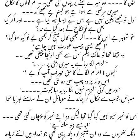
بچی کا ۔۔۔۔ وہ میرے کہنے پر یہاں آئی تھی۔ ۔ تم لوگوں کا نکاح
میری مرضی سے ہوا ہے جو کہنا ہے مجھے کہ ۔۔۔
اول تو مجھے یقین نہیں ہے اس نے ایسا کچھ کیا ہے ۔۔۔ اور اگر کیا
بھی ہے تو نکاح کے بعد کیا ہے نہ ؟
تو شوہر ہے اس کا ۔۔۔اگر کبھی کال میسج کر بھی لیے تو کیا ہو گیا؟”
“مجھے ایسی چیپ عورت نہیں چاہیے !”
وہ چیخا تھا تو عائشہ بیگم اس سے بھی اونچا چیخی تھیں ۔۔
“الزام لگا رہا ہے یہ میری بیٹی پر ۔۔۔”
“کیوں ! الزام لگانے کا حق صرف آپ کو ہے ؟”
اس وار پر وہ چپ سی رہ گئی تھیں ۔۔۔
“اور میں کوئی الزام نہیں لگا رہا یہ رہا ثبوت ۔۔۔۔۔”
موبائل جیب سے نکال کر چاند نے موبائل ان کے سامنے لہرایا تھا
۔۔۔
اس کا نمبر سیو نہیں کیا گیا تھا لیکن وہ اپنے نمبر کو پہچان گئی تھی ۔۔۔
“یہ کیسے ہو سکتا ہے!”
دنگ نظروں سے وہ ان میسجز کو دیکھ رہی تھی جو تعداد میں اتنے زیادہ