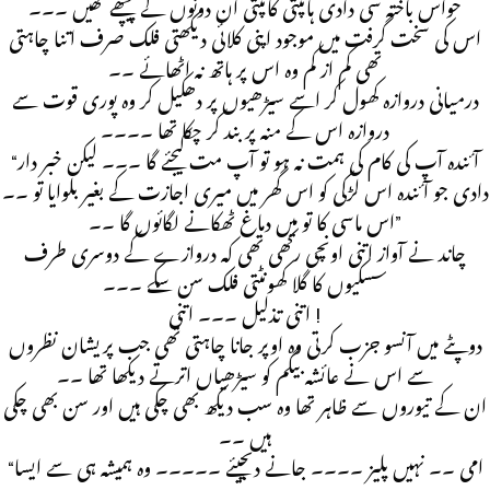
حواس باختہ سی دادی ہانپتی کانپتی ان دونوں کے پیچھے تھیں ۔۔۔
اس کی سخت گرفت میں موجود اپنی کلائی دیکھتی فلک صرف اتنا چاہتی
تھی کم از کم وہ اس پر ہاتھ نہ اٹھائے ۔۔
درمیانی دروازہ کھول کر اسے سیڑھیوں پر دھکیل کر وہ پوری قوت سے
دروازہ اس کے منہ پر بند کر چکا تھا ۔۔۔۔
“آئندہ آپ کی کام کی ہمت نہ ہو تو آپ مت کیجئے گا ۔۔۔ لیکن خبر دار
دادی جو آئندہ اس لڑکی کو اس گھر میں میری اجازت کے بغیر بلوایا تو ۔۔
اس ماسی کا تو میں دماغ ٹھکانے لگائوں گا ۔۔”
چاند نے آواز اتنی اونچی رکھی تھی کہ دروازے کے دوسری طرف
سسکیوں کا گلا کھونٹتی فلک سن سکے ۔۔۔
اتنی تذلیل ۔۔۔ اتنی !
دوپٹے میں آنسو جزب کرتی وہ اوپر جانا چاہتی تھی جب پریشان نظروں
سے اس نے عائشہ بیگم کو سیڑھیاں اترتے دیکھا تھا ۔۔
ان کے تیوروں سے ظاہر تھا وہ سب دیکھ بھی چکی ہیں اور سن بھی چکی
ہیں ۔۔
“امی ۔۔ نہیں پلیز ۔۔۔۔ جانے دیجیئے ۔۔۔۔۔ وہ ہمیشہ ہی سے ایسا