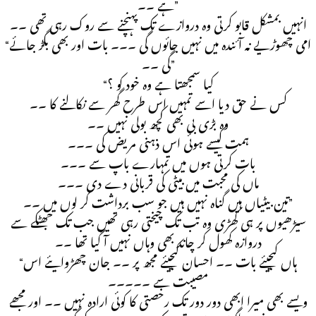
ہے ۔۔”
انہیں بمشکل قابو کرتی وہ دروازے تک پہنچنے سے روک رہی تھی ۔۔
“امی چھوڑیے نہ آئندہ میں نہیں جائوں گی ۔۔۔ بات اور بھی بگڑ جائے
گی ۔۔”
“کیا سمجھتا ہے وہ خود کو ؟
کس نے حق دیا اسے تمہیں اس طرح گھر سے نکالنے کا ۔۔
وہ بڑی بی بھی کچھ بولی نہیں ۔۔
ہمت کیسے ہوئی اس ذہنی مریض کی ۔۔۔
بات کرتی ہوں میں تمہارے باپ سے ۔۔۔
ماں کی محبت میں بیٹی کی قربانی دے دی ۔۔۔
تین بیٹیاں ہیں گناہ نہیں ہیں جو سب برداشت کر لوں میں ۔۔”
سیڑھیوں پر ہی کھڑی وہ تب تک چیختی رہی تھیں جب تک جھٹکے سے
دروازہ کھول کر چاند بھی وہاں نہیں آ گیا تھا ۔۔
“ہاں کیجیئے بات ۔۔ احسان کیجیئے مجھ پر ۔۔ جان چھڑوایئے اس
مصیبت سے ۔۔۔۔۔
ویسے بھی میرا ابھی دور دور تک رخصتی کا کوئی ارادہ نہیں ۔۔ اور مجھے