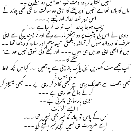
نہیں لگتا یہ زیادہ وقت تک “حد” میں رہ سکے گی ۔۔”
ماں کا بازو تھامے انہیں اوپر چلنے کا کہتی وہ ساکت رہ گئی تھی چاند کے
اس زہر خند انداز اور جملے پر ۔۔۔
“چپ ہوجا چاند ! اب تو حد کر رہا ہے ۔۔”
دادی نے اس کی پشت پر دو ہتھڑ مارے تھے اور نا پسندیدگی سے اپنی
طرف کا دروازہ کھول کر تماشہ دیکھتی سمیعہ بیگم اور سارہ کو دیکھا تھا ۔۔
“میں تو ابھی اپنی حد میں ہی ہوں ۔۔۔ اور مجھے کوئی شوق نہیں حد سے
نکلنے کا ۔۔۔
آپ مجھے مت گھوریں اپنی پاک باز بیٹی سے پوچھیں ۔۔ کیا میں کچھ غلط
کہ رہا ہوں ؟
کبھی چھت سے جھانک رہی ہے کبھی کالز کر رہی یے ۔۔ کبھی میسیجز کر
کر کے دماغ کھا رہی ہے ۔۔۔
بڑی پارسا بنی پھرتی ہے ۔۔”
ایسے الزامات !!
اس کے پاس تو چاند کا نمبر بھی نہیں تھا ۔۔۔
اسے ضرورت ہی نہیں تھی نمبر رکھنے کی ۔۔۔