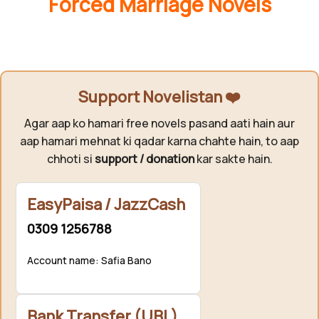
Forced Marriage Novels
Support Novelistan ❤️
Agar aap ko hamari free novels pasand aati hain aur
aap hamari mehnat ki qadar karna chahte hain, to aap
chhoti si
support / donation
kar sakte hain.
EasyPaisa / JazzCash
0309 1256788
Account name: Safia Bano
Bank Transfer (UBL)