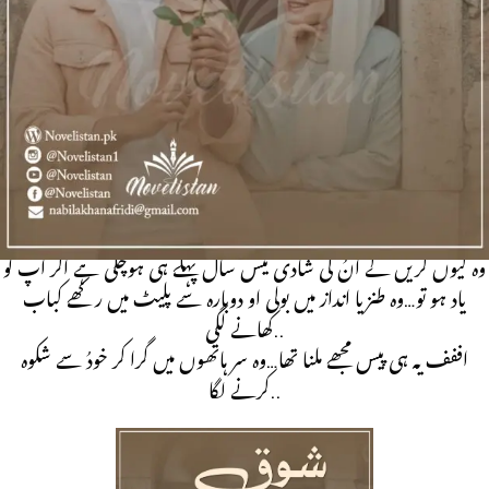
Romantic urdu novel | Funny Novel
Novel code: Novel20474
تو مطلب تم مجھ سے شادی نہیں کروگی..
نہیں…بلکل نہیں میں ایسے شخص سے کبھی شادی نہیں کروگی جو صرف
ہمدردی میں مجھ سے شادی کرے…وہ شاید یہ بات سبق یاد کرکے آئی
تھی..
شادی تو تمہارا باپ بھی کرے گا…وہ یکدم بھڑکا…
وہ کیوں کریں گے انُ کی شادی تیس سال پہلے ہی ہوچکی ہے اگر آپ کو
یاد ہو تو…وہ طنزیا انداز میں بولی او دوبارہ سے پلیٹ میں رکھے کباب
کھانے لگی..
اففف یہ ہی پیس مجھے ملنا تھا…وہ سر ہاتھوں میں گرا کر خودُ سے شکوہ
کرنے لگا..