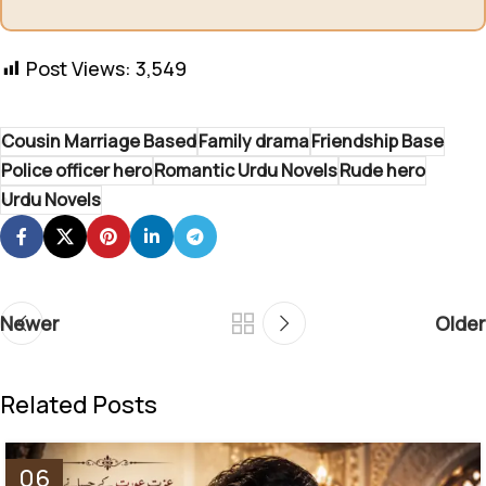
Post Views:
3,549
Cousin Marriage Based
Family drama
Friendship Base
Police officer hero
Romantic Urdu Novels
Rude hero
Urdu Novels
Newer
Older
Related Posts
06