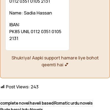
0112 0351 0105 2131
Name: Sadia Hassan
IBAN:
PK85 UNIL 0112 0351 0105
2131
Shukriya! Aapki support hamare liye bohot
qeemti hai 💕
Post Views:
243
complete novel
haveli based
Romatic urdu novels
Rude hero
Urdu Novels