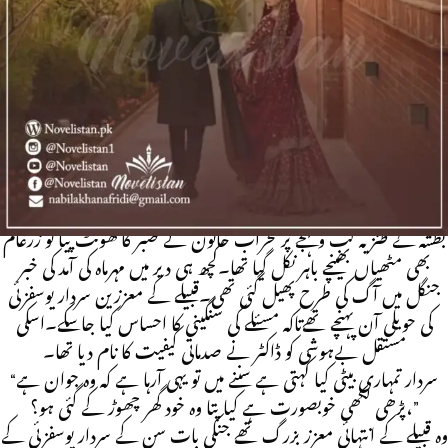
Rude Hero Base | Haveli Base | Revenge Base |
After Marriage | Rude Hero
“نہیں زرغام جب تک سردار صاحب نہیں آجاتے تم مہرماہ کے متعلق
کسی کا کوئی حکم نہیں مانوگے۔”
محراب خاتون کی آنکھوں کے سرخ ڈوروں پر بطشہ مسکائی تھی۔
“تم لاکھ چھپا لو محراب خاتون مہرماہ کی حالت چیخ چیخ کے بتارہی ہے کہ
اس پر کیا بیتی ہے۔”
بطشہ کے طنزیہ لب ولہجے پر محراب خاتون نے صبر کا گھونٹ پیا تو زرغام
بھی مٹھیاں بھینچے باہر نکل گیا تھا۔کچھ ہی دیر میں مہرماہ کی آمد کی خبر
جنگل میں آگ کی طرح پھیل گئی تھی۔قبیلے کے معززین سردار یوسفزئی
کی حویلی آن پہنچے تھےتاکہ مسئلے کی سنگینی کا احساس کیا جاسکے۔اسکی
مستقل بےہوشی کو ڈاکٹر نے صدماتی کیفیت کا نام دیا تھا۔
“سردار تمہاری بیٹی کیا کہتی ہے سننے میں تو یہی آرہا ہے کہ وہ جوان ہے
،پڑھی لکھی خوبصورت ہے کیا پتا وہ خود گھر چھوڑ کے گئی ہو؟”
وہ قبیلے کے انتہائی معزز بزرگ تھے جنکی بات سن کے سردار یوسفزئی کے