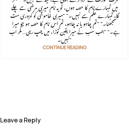
میں تمہارے نام کا حصہ ہوں، تو یہ نام میری مرضی سے چلے
گا، تمہارے حکم سے نہیں۔" "میری خاموشی کو کمزوری مت
سمجھنا۔" "تم چاہو یا نہ چاہو، تم اس نام کا حصہ ہو جو میرا
ہے۔" "جب سب نے میرا یقین توڑا، میں چپ رہی… مگر اب
نہیں۔"
CONTINUE READING
Leave a Reply