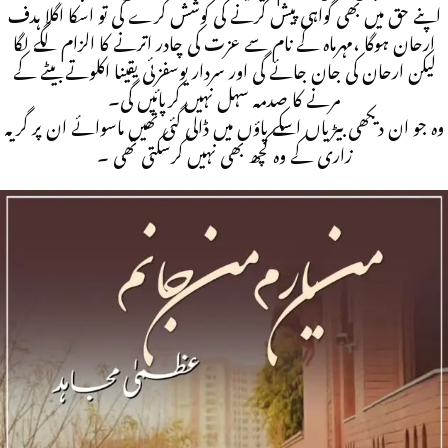
اپنے حق میں بھی گواہی پیش کرنے کی کوشش کرے گی تو اسکا اگلا ہدف
ارحان ہوگا ،مہرماہ کے نام سے عزت کی چادر اترنے کا الزام لگے لگا
لیکن ارحان کی جان جائے گی اور سردار یوسفزئی یقینا اکلوتے بیٹے کے
مرنے کا صدمہ سہل نہیں کرپائیں گی۔
وہ جو ان دیکھی بیڑیاں اسکے پاؤں میں ڈالی گئی تھیں ماسوائے ان پر گریہ
زاری کے وہ کچھ بھی نہیں کرسکتی تھی ۔