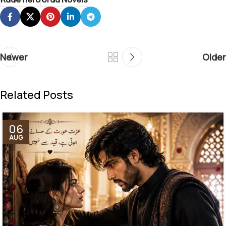
Newer
Older
Related Posts
06
AUG