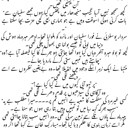
آن پہنچی تھیں۔
“کچھ سمجھ نہیں آرہا عجیب منجدھار میں پھنس گیا ہوں مجھے سفیان سے
بات کرنی ہوگی اسوقت وہیں ہے جو ہماری بچی کچی عزت بچا سکتا ہے
۔”
سردار یوسفزئی نے فورا سفیان اور مائرہ کو بلوایا تھا۔ادھر مہروماہ ہوش کی
دنیا میں لوٹی تو جیسے بولنا ہی بھول چکی تھی۔
“کچھ تو بولو مہرو آخر وہاں کیا ہوا تھا جانتی ہو جرگے کا کیا فیصلہ آیا ہے؟وہ
چاہتے ہیں تمہیں ستی کرکے ماردیا جائے۔”
منتہا نے ایک زہر اسکے وجود میں انڈیلا تھا۔وہ بےیقین نظروں سے اسے
دیکھنے لگی تھی۔
“پر تہو آپی کیوں میں نے کیا کیا ہے؟”
وہ آگاہی کی سیڑھیوں پر قدم دھرنے لگی تھی۔
“کسی غیرمرد کی سنگت کا شعبہ ہے انہیں تم پر۔۔۔۔میرا مطلب ہے یہ
سب جرگہ کہہ رہا میں تو تمہیں وہیں بتا رہی ہوں جو سنا ہے۔”
مہرماہ کے پاؤں تلے سے زمین سرکی تھی۔وہ انہیں سب بتانا چاہتی تھی
مگر اسے زبان بندی کا حکم دیا گیا تھا۔مبارک خان نے کہا تھا اگر وہ