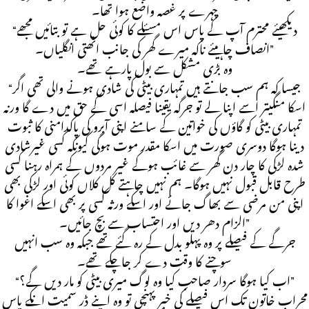
چہرے پر غصہ واضع ہوا تھا۔
“دیکھیئے محترم آپ کے پاس اس مسئلے کا کوئی حل ہے تو بتائیں مجھے
انصاف چاہیئے ناکہ میرے گھر کی جانب اٹھتی انگلیاں۔”
وہ بڑی مشکل سے بول پارہے تھے۔
“جیسا کہ ہم سب جانتے ہیں تمہاری بیٹی کی شادی ہونے والی تھی اگر
اسکا منگیتر اسے اپنا لے تو جرگہ یقینا فیصلہ اسی کے حق میں دے گا ورنہ
تمہاری بیٹی کو گاؤں کی خواتین کے سامنے اپنی آبرو کی پاکدامنی کا ثبوت
دینا ہوگا دوسری صورت میں اسکا مقدر موت ہوگی کیونکہ کسی غیرشادی
شدہ لڑکی کا چار دن گھر سے غائب ہوکے غیر مردوں کے ہمراہ رہنا کسی
طرح قابل قبول نہیں ہوگا۔ ہم نہیں چاہتے کل کلاں کوئی اور لڑکی بھی
اپنی من مرضی سے بھاگ جائے اور اسکے ورثہ کسی پر بھی اسکے اغوا کا
الزام دھر دیں اور احتساب سے بچ جائیں۔”
جرگے کے فیصلے پر وہ پہلو بدل کے رہ گئے تھے جبکہ وہ سب انہیں
سوچنے کا وقت دے کر جاچکے تھے۔
“اب کیا ہوگا سردار صاحب کیا وہ لوگ میری بیٹی کو مار دیں گے؟”
محراب خاتون تک اس فیصلے کی خبر پہنچی تو وہ اپنے ڈر سمیت انکے پاس