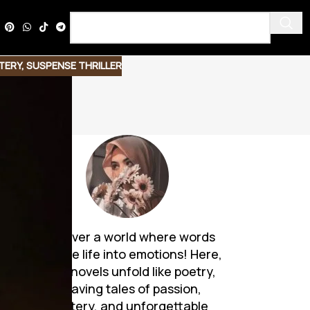
TERY
,
SUSPENSE THRILLER
Discover a world where words
می
breathe life into emotions! Here,
Urdu novels unfold like poetry,
weaving tales of passion,
mystery, and unforgettable