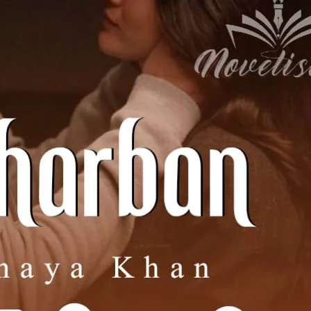
وہ گھبرا کر سوچنے لگی کیا کہے آری
وہ۔۔۔۔۔
آرین اٹھ کر اُسکے پا
سوچو آرام سے سوچ کر ب
وہ قریب ہوکر اُسکی آنکھو
آپکی۔۔۔۔ش۔۔۔ش۔۔۔ شرٹ ۔۔۔
وہ بمشکل مسکرا کر بولی آرین ہلکا سا مسکرای
اوکے یے لو
نہیں میرا وہ مطلب نہیں ت
وہ شرٹ اُسے دیتے ہوئے بولی آرین نے شرٹ 
تو کیا مطلب تھ
آرین نے اُسکا ہاتھ 
ک۔۔۔ک۔۔ک۔ 
وہ گھبراتے ہوئے بولی آرین نے 
لیکن مجھے
 مزید قریب ہوا ہلکے سے اُسکے گال پر پیار کیا پھر دوسرے گال پر پ