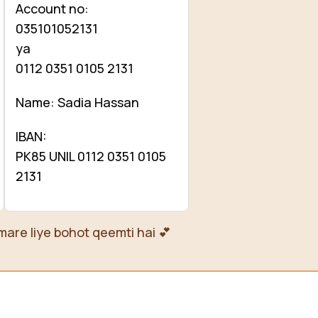
Account no:
035101052131
ya
0112 0351 0105 2131
Name: Sadia Hassan
IBAN:
PK85 UNIL 0112 0351 0105
2131
mare liye bohot qeemti hai 💕