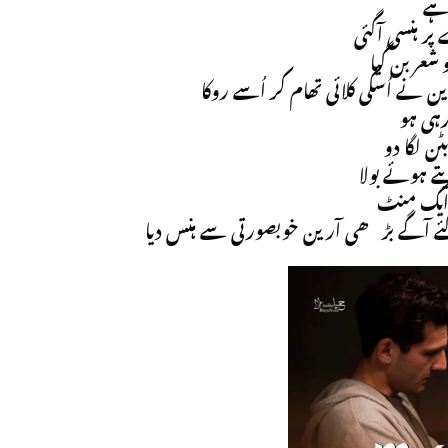
 ہے
ر ہنسی آگئی
 شعر بن گیا
نے اُسکی کلائی تھام کر اُسے روکا
رہی ہو
ٹن لگا دو
تے ہوئے بولا
 ایک منٹ
ے لئے آگے بڑھی آرین خوبصورتی سے ہنس دیا