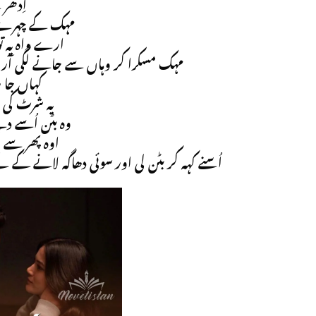
اِدھر
مہک کے چہرے پ
ارے واہ یہ تو
مہک مسکرا کر وہاں سے جانے لگی آرین 
کہاں جا 
یہ شرٹ کی ب
وہ بٹن اُسے دی
اوہ پھر سے
اُسنے کہہ کر بٹن لی اور سوئی دھاگہ لانے ک