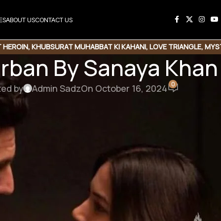
ES
ABOUT US
CONTACT US
 HEROIN
,
KHUBSURAT MUHABBAT KI KAHANI
,
LOVE TRIANGLE
,
MYS
rban By Sanaya Khan
0
ted by
Admin Sadz
On October 16, 2024
 Sanaya Khan
 Heroin | Rude Hero | Suspense | Family Base
know
ں بہت ہنڈسم ہوں۔۔۔۔۔۔۔۔ ڈشنگ ہوں۔۔۔۔۔۔۔ تم مجھے آرام
ہے
وہ لیپ ٹاپ پر نظریں جمائے ب
نہیں۔۔۔۔۔۔ میں۔۔۔