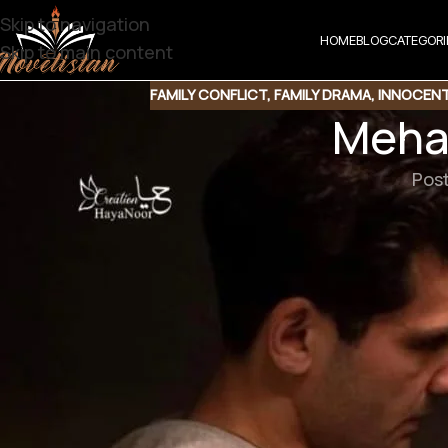
Skip to navigation
HOME
BLOG
CATEGORI
Skip to main content
FAMILY CONFLICT
,
FAMILY DRAMA
,
INNOCENT
Meha
Pos
Meharban By
Genre : Funny | Romantic Novel | Innocent
I 
 سے گھور سکتی ہو یوں چپکے چپکے دیکھنے کی ضرورت نہیں
ولا وہ ایکدم سے گھبرا گئی
۔میں وہ۔۔۔۔۔۔۔