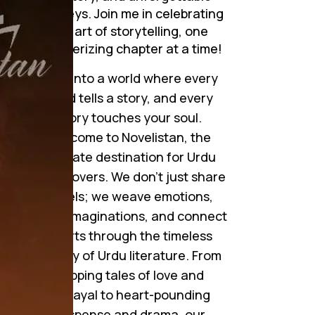
journeys. Join me in celebrating
the art of storytelling, one
mesmerizing chapter at a time!
Step into a world where every
word tells a story, and every
story touches your soul.
Welcome to Novelistan, the
ultimate destination for Urdu
novel lovers. We don’t just share
novels; we weave emotions,
ignite imaginations, and connect
hearts through the timeless
beauty of Urdu literature. From
gripping tales of love and
betrayal to heart-pounding
وہ
suspense and drama, our