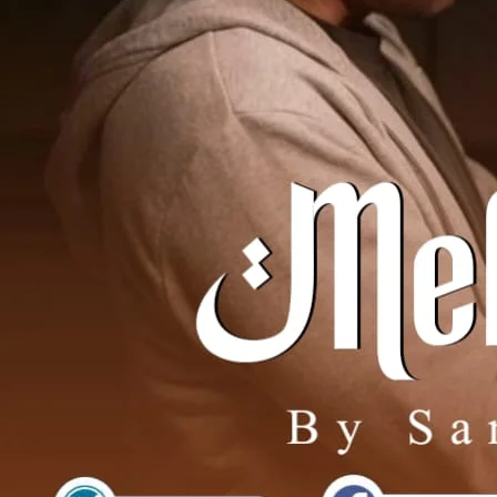
ن ہنسی ضبط کیے اُسے دیکھنے لگا
۔میں
س بیڈ پر بیٹھ گیا
تاؤ کیا کر رہی تھی
ں میں دیکھتے ہوئے بولا
۔۔۔اچھی لگ رہی ہے مجھے
ا اور شرٹ اُتار کر اُسکے کندھے پر رکھ دی
 اور کچھ
ھا مجھے یے نہیں چاہیے
لیکر سائڈ پر رکھی اور اُسکے قریب ہوا
ا کیا چاہیے
اپنے ہاتھ میں لیا
کچھ نہیں
ایک ہاتھ اُسکی کمر پر رکھا
 چاہئے
یار کیا مہک نے آنکھیں زور سے بند کرلی آرین اُسکی بند آنکھوں کو