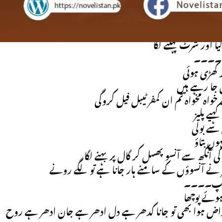
وڑا پیچھے ہوا
It’
ی ضرورت نہیں ہے
یا اور شرٹ پہننے لگا
۔۔۔۔
 کھڑی ہوئی
جا رہے ہیں
ے خواہ مخواہ تم ان کمفر ٹیبل فيل کروگی
یے پلیز
 سے بولی
ہوں بتاؤ
ی آنکھ سے آنسو پھسل کر گال پر بہنے لگا
ہر نے آنسوؤں کے سامنے ہار جانا ہے تو لگے رونے
آپ۔۔۔۔
وئے پوچھا
راض ہوا بھی تو جانا کدھر ہے دل ادھر ہے جان ادھر ہے روح