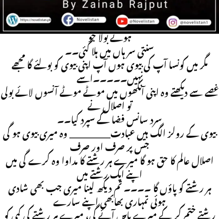
اوکے۔۔۔” عبادت کی آنکھوں
میں اپنے لئے ڈر وہ بھانپ چکا تھا جبھی اسے نرمی سے سمجھاتے
ہوئے بولا جو
سنتی سر ہاں میں ہلا گئی۔۔
مگر میں کونسا آپ کی بیوی ہوں آپ اپنی بیوی کو بولئے گا مجھے
نہیں۔۔۔۔۔اسے
غصے سے دیکھتے وہ اپنی آنکھوں میں موٹے موٹے آنسوں لائے بولی
تو اصلال نے
سرد سانس فضا کے سپرد کیا۔۔
بیوی کے رولز الگ ہیں عبادت_______ وہ میری بیوی ہو گی
جس پر صرف اور صرف
اصلال عالم کا حق ہو گا میرے ہر رشتے کا مداوا وہ کرے گی میں
اپنے ایک رشتے میں
ہر رشتے کو پاؤں گا ۔۔۔۔ تم دیکھ لینا میری جب بھی شادی
ہوئی تمہاری بھابھی اپنے سارے
رشتے ختم کر کے میرے پاس آئے گی، میرے ہر رشتے کی کمی کو