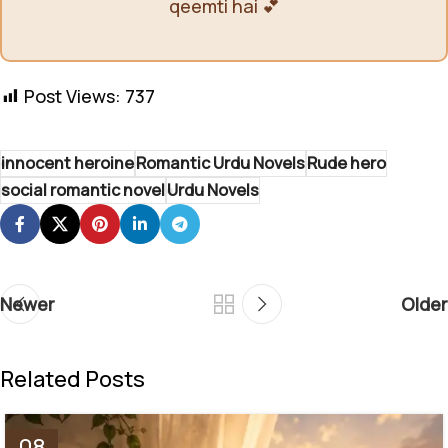
qeemti hai 💕
Post Views:
737
innocent heroine
Romantic Urdu Novels
Rude hero
social romantic novel
Urdu Novels
Newer
Older
Related Posts
08