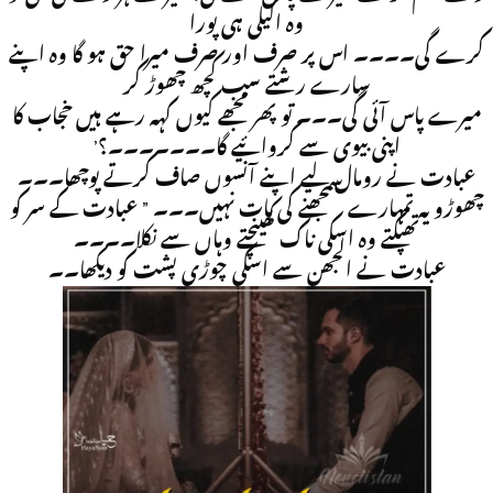
وہ اکیلی ہی پورا
کرے گی۔۔۔۔ اس پر صرف اور صرف میرا حق ہو گا وہ اپنے
سارے رشتے سب کچھ چھوڑ کر
میرے پاس آئی گی۔۔۔ تو پھر مجھے کیوں کہہ رہے ہیں خجاب کا
اپنی بیوی سے کروائیے گا۔۔۔۔۔۔۔؟’
عبادت نے رومال لیے اپنے آنسوں صاف کرتے پوچھا۔۔۔
چھوڑو یہ تمہارے سمجھنے کی بات نہیں۔۔۔ ” عبادت کے سر کو
تھپکتے وہ اسکی ناک کھینچتے وہاں سے نکلا۔۔۔۔
عبادت نے الجھن سے اسکی چوڑی پشت کو دیکھا۔۔