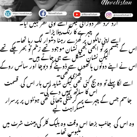
ب بھائی آپ یہاں؟ نایاب کا لہجہ کپکپایا اور اس نے مدد کے لیے
ارد گرد نظر دوڑائی لیکن اسے کوئی نظر نہیں آیا۔
چہرے کا رنگ پیلا پڑا۔
اسے اپنی ٹانگوں پر کھڑے رہنا دشوار لگ رہا تھا۔
اس کے جسم پر تو ابھی بھی نشان موجود تھے زخم تو بھر چکے تھے
لیکن نشان مشکل سے ہی جاتے ہیں۔
اس نے اپنے دونوں ہاتھوں سے ڈوپٹے کو دبوچا اور سانس روکے
کھڑی تھی۔
اسے لگا پہلے تو وہ بچ گئی تھی لیکن شاید اس بار اس کی. قسمت
اس کا ساتھ نہیں دے گی۔
جاسم جس کے چہرے پر. کرختگی چھائی تھی ہونٹوں پر پرسرار
مسکراہٹ لیے
وہ اس کی. جانب بڑھا اس وقت وہ بلیک کلر کی پینٹ شرٹ میں
ملبوس تھا۔