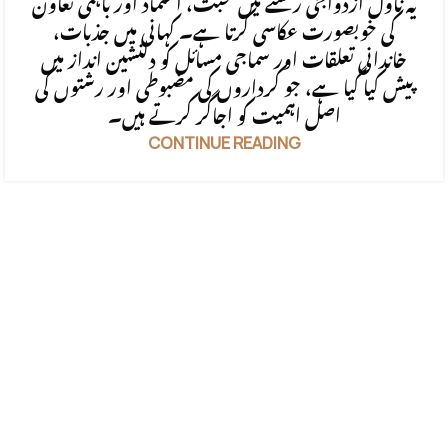
یہ ناول ازدواجی رشتے میں محبت، اعتماد اور باہمی تعاون
کی خوبصورت عکاسی کرتا ہے۔ کہانی میں جذبات،
خاندانی تعلقات اور سماجی مسائل کو دلنشین انداز میں
پیش کیا گیا ہے، جو کرداروں کی مضبوطی اور رشتوں کی
اصل اہمیت کو اجاگر کرتے ہیں۔
CONTINUE READING