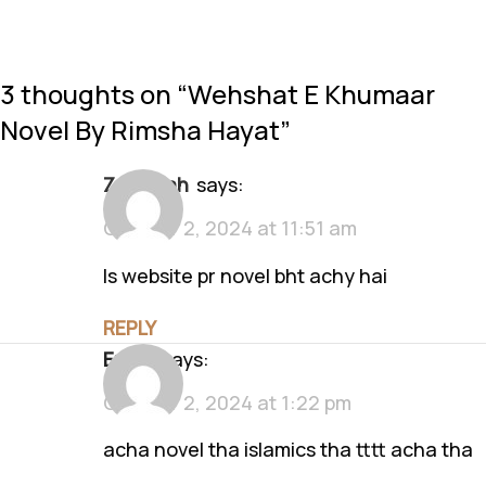
3 thoughts on “
Wehshat E Khumaar
Novel By Rimsha Hayat
”
Zunishah
says:
October 2, 2024 at 11:51 am
Is website pr novel bht achy hai
REPLY
eman
says:
October 2, 2024 at 1:22 pm
acha novel tha islamics tha tttt acha tha