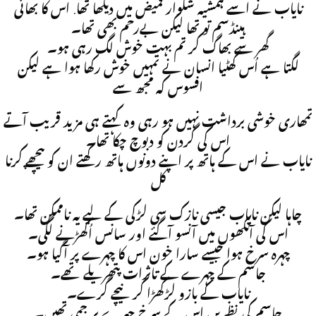
نایاب نے اسے ہمشیہ شلوار قمیض میں دیکھا تھا. اس کا بھائی
ہینڈسم تو تھا لیکن بےرحم بھی تھا۔
گھر سے بھاگ کر تم بہت خوش لگ رہی ہو۔
لگتا ہے اُس گھٹیا انسان نے تمہیں خوش رکھا ہوا ہے لیکن
افسوس کہ مجھ سے
تمھاری خوشی برداشت نہیں ہو رہی وہ کہتے ہی مزید قریب آتے
اس کی گردن کو دبوچ چکا تھا۔
نایاب نے اس کے ہاتھ پر اپنے دونوں ہاتھ رکھتے ان کو پیچھے کرنا
کل
چاہا لیکن نایاب جیسی نازک سی لڑکی کے لیے یہ ناممکن تھا۔
اس کی آنکھوں میں آنسو آگئے اور سانس اُکھڑنے لگی۔
چہرہ سرخ ہوا جیسے سارا خون اس کا چہرے پر آگیا ہو۔
جاسم کے چہرے کے تاثرات پتھریلے تھے۔
نایاب کے بازو لڑکھڑا کر نیچے گرے۔
جاسم کی نظریں اس کے سرخ چہرے پر جمی تھیں۔