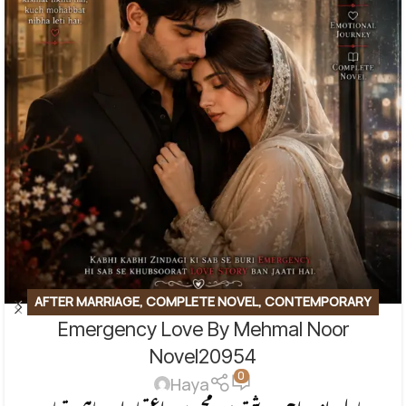
AFTER MARRIAGE
,
COMPLETE NOVEL
,
CONTEMPORARY
Emergency Love By Mehmal Noor
FICTION
,
EMOTIONAL FICTION
,
EMOTIONAL LOVE STORY
,
FAMILY STORY
,
ROMANTIC URDU NOVEL
Novel20954
0
Haya