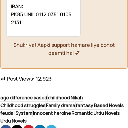
IBAN:
PK85 UNIL 0112 0351 0105
2131
Shukriya! Aapki support hamare liye bohot
qeemti hai 💕
Post Views:
12,923
age difference based
childhood Nikah
Childhood struggles
Family drama
fantasy Based Novels
feudal System
innocent heroine
Romantic Urdu Novels
Urdu Novels