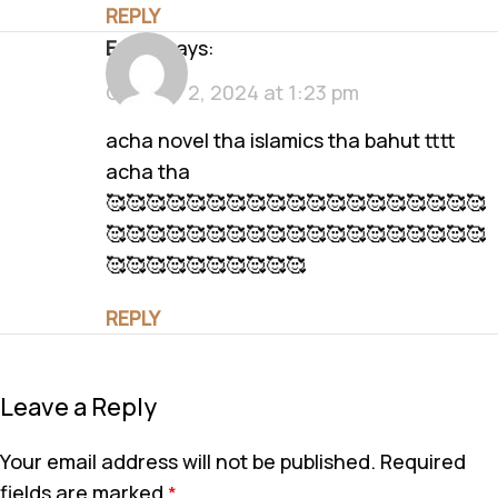
REPLY
eman
says:
October 2, 2024 at 1:23 pm
acha novel tha islamics tha bahut tttt
acha tha
🥰🥰🥰🥰🥰🥰🥰🥰🥰🥰🥰🥰🥰🥰🥰🥰🥰🥰🥰
🥰🥰🥰🥰🥰🥰🥰🥰🥰🥰🥰🥰🥰🥰🥰🥰🥰🥰🥰
🥰🥰🥰🥰🥰🥰🥰🥰🥰🥰
REPLY
Leave a Reply
Your email address will not be published.
Required
fields are marked
*