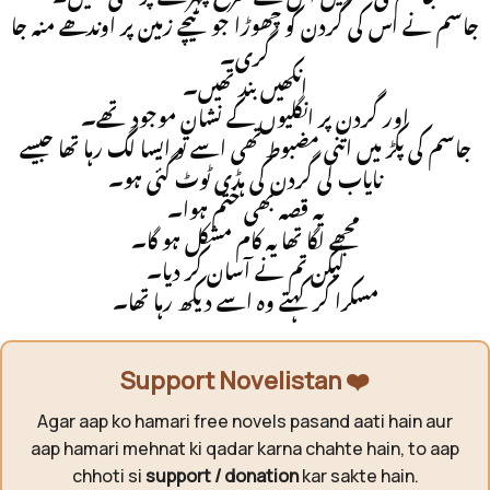
جاسم نے اس کی گردن کو چھوڑا جو نیچے زمین پر اوندھے منہ جا
گری۔
انکھیں بند تھیں۔
اور گردن پر انگلیوں کے نشان موجود تھے۔
جاسم کی پکڑ میں اتنی مضبوط تھی اسے تو ایسا لگ رہا تھا جیسے
نایاب لی گردن کی ہڈی ٹوٹ گئی ہو۔
یہ قصہ بھی ختم ہوا۔
مجھے لگا تھا یہ کام مشکل ہو گا۔
لیکن تم نے آسان کر دیا۔
مسکرا کر کہتے وہ اسے دیکھ رہا تھا۔
Support Novelistan ❤️
Agar aap ko hamari free novels pasand aati hain aur
aap hamari mehnat ki qadar karna chahte hain, to aap
chhoti si
support / donation
kar sakte hain.