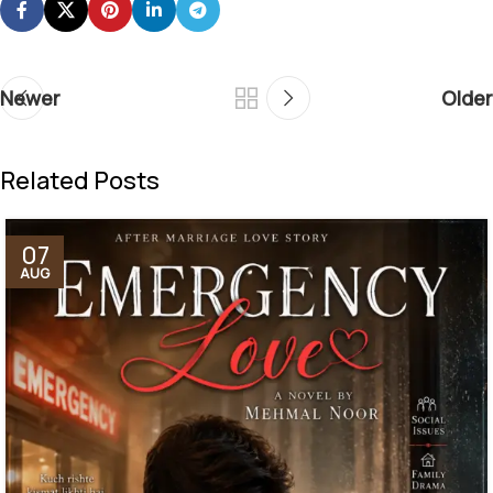
Newer
Older
Related Posts
07
AUG