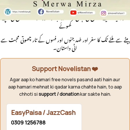
سے عشق ہو
ا اور ایک ایسے عاشق کی کہانی جسکا رقیب وہ خود نکلا۔ اک ماں کی اپنے
کھوئے
بیٹے سے ملنے تک کا سفر اور ضد جنوں اور فسوں کے تار چھوتی محبت سے
اٹی داستان۔
Support Novelistan ❤️
Agar aap ko hamari free novels pasand aati hain aur
aap hamari mehnat ki qadar karna chahte hain, to aap
chhoti si
support / donation
kar sakte hain.
EasyPaisa / JazzCash
0309 1256788