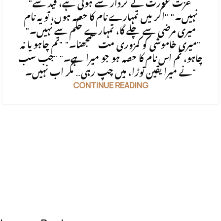
"عزت عورت کے کردار سے ہوتی ہے، قید سے
نہیں۔" "اگر میں تمہارے نام کا حصہ ہوں، تو یہ نام
میری مرضی سے چلے گا، تمہارے حکم سے نہیں۔"
"میری خاموشی کو کمزوری مت سمجھنا۔" "تم چاہو یا نہ
چاہو، تم اس نام کا حصہ ہو جو میرا ہے۔" "جب سب
نے میرا یقین توڑا، میں چپ رہی… مگر اب نہیں۔"
CONTINUE READING