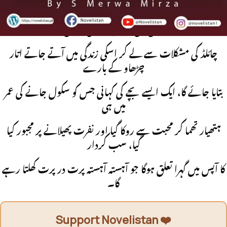
یہ کہانی انتقام اور محبت کی ایک الگ سی تکرار پر مشتمل ہوگی
جس میں آپکو ایک فیملی بروکن
چائلڈ کی مشکلات سے لے کر اسکی زندگی میں آتے جاتے اتار
چڑھاو کے بارے
بتایا جائے گا، ایک ایسے بچے کی کہانی جس کو سکول جانے کی عمر
میں ہی
ہتھیار تھما کر محبت سے روکا گیا اور نفرت پھیلانے پر مجبور کیا
گیا، سب کردار
کا آپس میں گہرا تعلق ہوگا جو آہستہ آہستہ پرت در پرت کھلتا رہے
گا۔
Support Novelistan ❤️