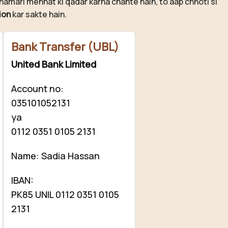
hamari mehnat ki qadar karna chahte hain, to aap chhoti si
ion
kar sakte hain.
Bank Transfer (UBL)
United Bank Limited
Account no:
035101052131
ya
0112 0351 0105 2131
Name: Sadia Hassan
IBAN:
PK85 UNIL 0112 0351 0105
2131