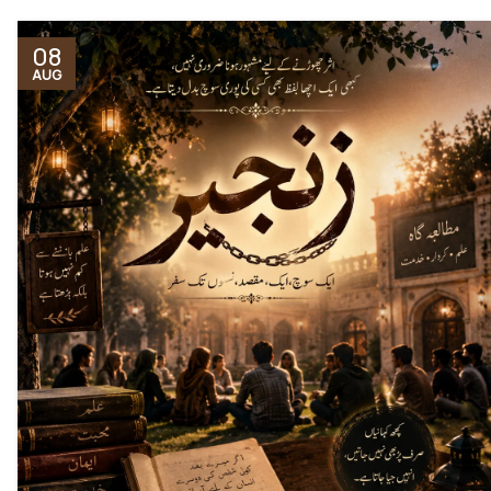
08
AUG