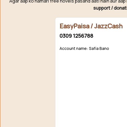
Agar aap ko hamari free novels pasand aati hain aur aap 
support / donat
EasyPaisa / JazzCash
0309 1256788
Account name: Safia Bano