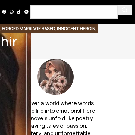
,
FORCED MARRIAGE BASED
,
INNOCENT HEROIN
,
hir
,
REVENGE BASED
,
RUDE HERO BASED
Discover a world where words
breathe life into emotions! Here,
Urdu novels unfold like poetry,
weaving tales of passion,
mystery, and unforgettable