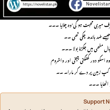
ے ضد کرنے پر مگر مجھے واقعی ۔۔
جبکہ ولی بریڈز پر ہاتھ پھیرتا اسے دھکیل گیا ۔۔۔
ف میری محبت ہو گی”وہ چلایا ۔۔۔
یسے ضد باندھ چکی تھی ۔۔
ال مٹھی میں جکڑتا بولا ۔۔۔
اسکو دور کھٹکتی چیخی اور واشروم
کا کپ زمین پر دے کر مارا۔ ۔۔
و اٹھایا ۔۔۔
Support N