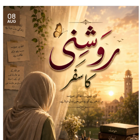
08
AUG