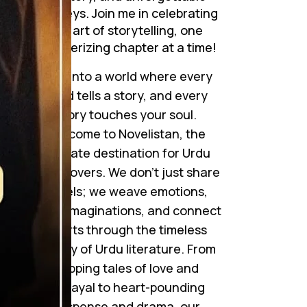
journeys. Join me in celebrating
the art of storytelling, one
mesmerizing chapter at a time!
Step into a world where every
word tells a story, and every
story touches your soul.
Welcome to Novelistan, the
ultimate destination for Urdu
novel lovers. We don’t just share
novels; we weave emotions,
ignite imaginations, and connect
hearts through the timeless
beauty of Urdu literature. From
gripping tales of love and
betrayal to heart-pounding
suspense and drama, our