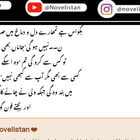
م۔۔۔میں جھوٹی محبت کر لوں گی آپک
اپ سے محبت نہیں”وہ اسکی سختی پر اسے فرق بتانے لگی 
بکواس ہے تمھارے دل و دماغ میں صر
ن۔۔نہیں ہو گی”جاناں بھی ج
تو کس سے کرو گی تم “وہ اسکے ب
کسی سے بھی مگر آپ سے کبھی نہیں”وہ 
میں بند وہ گی جبکہ ولی نے چائے 
اور بجتے فون ک
ovelistan ❤️