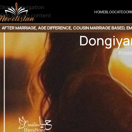
Skip to navigation
HOME
BLOG
CATEGORI
Skip to main content
AFTER MARRIAGE
,
AGE DIFFERENCE
,
COUSIN MARRIAGE BASED
,
EM
Dongiya
JAGEERDAR BASED
,
KHOON BAHA BASED
,
KHUBSURAT 
Post
Dongiyan Shama
Genre : Romantic Village | Rude Hero and F
Downlo
اں کی شکواہ کرتی نگاہیں اسپر اٹھیں ۔
ائے اسکے لبوں سے لگا دی جاناں تقریبا ساری