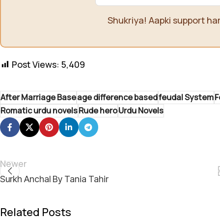
Shukriya! Aapki support ha
Post Views:
5,409
After Marriage Base
age difference based
feudal System
F
Romatic urdu novels
Rude hero
Urdu Novels
Newer
Surkh Anchal By Tania Tahir
Related Posts