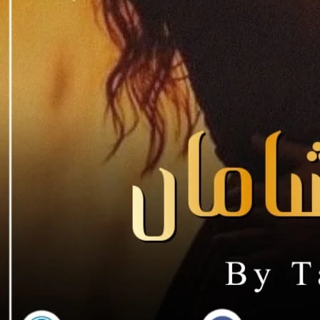
ر ولی نے گھوری ڈالی اور وہ ایک سیپ لے گئ ۔۔۔
کھنا ہے نہ”وہ سکون سے بولا
زندگی وہ انکی غلم بن کر رہے گی ۔۔
ریں”وہ اس سے جدا ہوتی بولی ۔۔
سے شادی پر”ولی زرا تیور ڈالتا بولا۔
چائ بیان کی ۔۔۔
ئے کا خالی کپ سائیڈ پر رکھا ۔۔
 غصے میں دیکھا ۔۔
”مزید غصہ کرنے لگا ۔۔۔