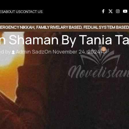
ES
ABOUT US
CONTACT US
ERGENCY NIKKAH
,
FAMILY RIVELARY BASED
,
FEDUAL SYSTEM BASED
n Shaman By Tania Ta
MUHABBAT KI KAHANI
,
MULTIPLE COUPLE BASE
,
POSSESSIVE HERO
0
ed by
Admin Sadz
On November 24, 2024
n By Tania Tahir
eudal based| Forced Marriage | cousin based |
ad Link
آپ جانتے تھے میں نے نہیں مارا انھیں”جان
ہاں جانتا تھا “وہ بولا ۔۔ جبکہ اپنی جھوٹی چ