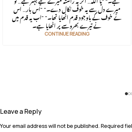
ہے۔" "یا اللہ… اگر یہ راستہ میرے لیے بہتر ہے… تو
میرے دل سے یہ خوف نکال دے۔" "اس بار… اس
نے خوف کے باوجود قدم اٹھایا تھا۔" "اب یہ قدم میں
نے تیرے بھروسے پر اٹھایا ہے۔
CONTINUE READING
Leave a Reply
Your email address will not be published.
Required fi