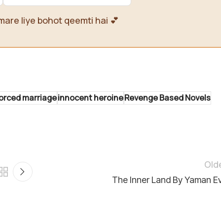
mare liye bohot qeemti hai 💕
orced marriage
innocent heroine
Revenge Based Novels
Old
The Inner Land By Yaman E