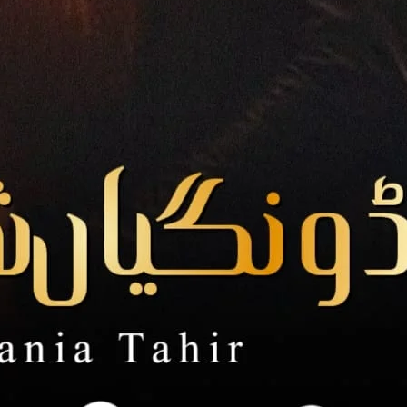
اسپر تھی ۔۔۔ چائے پینے کا دل بھی نہیں تھا ۔۔ مگ
وہ اب منگیتر کو بھی تو خوش ر
جاناں نے اسکیطرف دیکھا ۔۔یعنی ساری 
ٹھیک ہے مگر ۔۔۔۔ آپ اس طرح مت ک
تمھیں کوئ فرق نہیں پڑتا میری کسی اور 
ن۔۔نہیں”جاناں نے س
ولی نے اسکا شانہ تھاما ۔۔ اور چا
تم سچکہہ رہی ہو “وہ
اپنی شرائط بھول رہی ہو تم