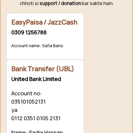
chhoti si
support / donation
kar sakte hain.
EasyPaisa / JazzCash
0309 1256788
Account name: Safia Bano
Bank Transfer (UBL)
United Bank Limited
Account no:
035101052131
ya
0112 0351 0105 2131
Name: Sadia Hassan