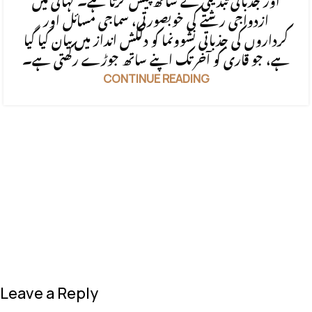
اور جذباتی تبدیلی کے ساتھ پیش کرتا ہے۔ کہانی میں
ازدواجی رشتے کی خوبصورتی، سماجی مسائل اور
کرداروں کی جذباتی نشوونما کو دلکش انداز میں بیان کیا گیا
ہے، جو قاری کو آخر تک اپنے ساتھ جوڑے رکھتی ہے۔
CONTINUE READING
Leave a Reply