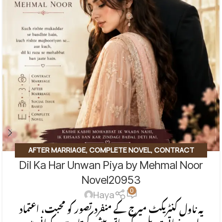
AFTER MARRIAGE
,
COMPLETE NOVEL
,
CONTRACT
Dil Ka Har Unwan Piya by Mehmal Noor
MARRIAGE
,
EMOTIONAL FICTION
,
SOCIAL ENGINEERING
,
SOCIAL ISSUES BASED
,
SOCIAL ROMANTIC NOVEL
Novel20953
0
Haya
یہ ناول کنٹریکٹ میرج کے منفرد تصور کو محبت، اعتماد