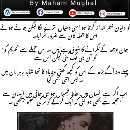
میں میں بولا بو تو تحریم ٹنگی شرمندگی سے سر جھک گیا۔ مصوری بس
وہ ۔ ۔ ۔ “وہ وه نادم ہوتی بولی
تو دایان نظر انداز کرتا ہو اسی دھیاں اترنے لگا لیکن جاتے ہوئے
اس کا جملہ کان سے ضرور ٹکرایا۔
“جان بوجھ کے ٹکرانے کا شوق ہے بس ۔ اس جملے سے تحریم کو
تو آن ہی لگ گئی لیکن اس سے
پہلے وہ آگے بڑھ کے اس کو کچھ کھتی وہ باد کا تھا شاید باہر لان میں
۔ بس اتنی بھی کیا
اب اگر ہے انسان میں، غلط فہمیاں ہو ہی جاتی ہیں انسان سے
مجھ سے بھی ہو گئی کہ ایک لڑکے کولر کی سمجھ بیٹھی ۔ “